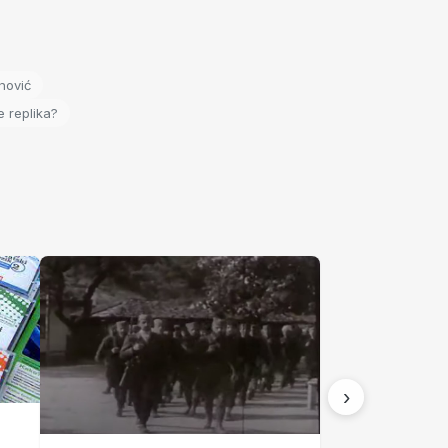
nović
e replika?
›