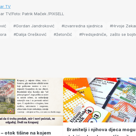
nar TV
ar TV/Foto: Patrik Maček /PIXSELL
vić
#Gordan Jandroković
#izvanredna sjednica
#Hrvoje Zeka
bora
#Dalija Orešković
#žetončić
#Predsjedniče, zašto se bojit
Branitelji i njihova djeca mogu
 – otok tišine na kojem