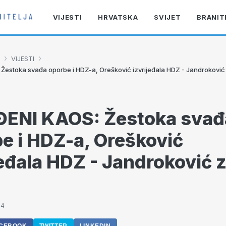
VIJESTI
HRVATSKA
SVIJET
BRANIT
›
›
VIJESTI
Žestoka svađa oporbe i HDZ-a, Orešković izvrijeđala HDZ - Jandroković 
ĐENI KAOS: Žestoka svađ
e i HDZ-a, Orešković
jeđala HDZ - Jandroković z
34