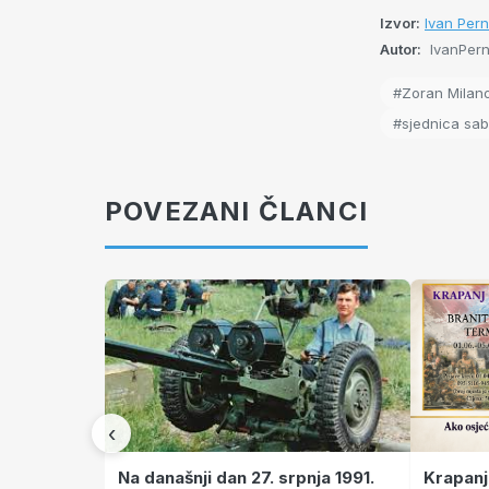
Izvor:
Ivan Per
Autor:
IvanPern
#Zoran Milano
#sjednica sa
POVEZANI ČLANCI
‹
Krapanj
Na današnji dan 27. srpnja 1991.