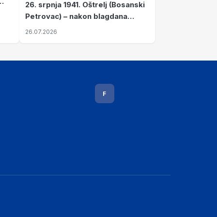
26. srpnja 1941. Oštrelj (Bosanski
Petrovac) – nakon blagdana
Svete Ane izvršen napad srpskih
26.07.2026
ustanika na vlak s ženama i
djecom
F