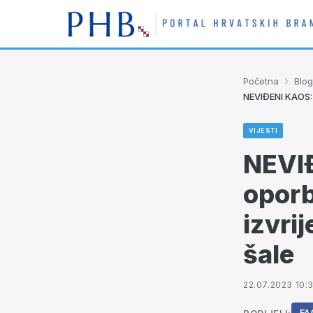
›
Početna
Blog
NEVIĐENI KAOS: 
VIJESTI
NEVI
oporb
izvri
šale
22.07.2023 10: