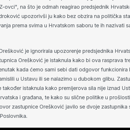
Z-ovci", na što je odmah reagirao predsjednik Hrvats
oković upozorivši ju kako bez obzira na politička staj
vanja prema svima u Hrvatskom saboru te ih nazivati 
Orešković je ignorirala upozorenje predsjednika Hrvat
upnica Orešković je istaknula kako bi ova rasprava tre
renutak kada ćemo sami sebi dati odgovor funkcionira 
mislili u Ustavu ili se nalazimo u dubokom glibu. Zast
 također istaknula kako premijerova sila nije iznad Us
vatska i građana, te kako su slične politike u prošlosti
ovor zastupnice Orešković javilo se dvoje zastupnika 
Poslovnika.