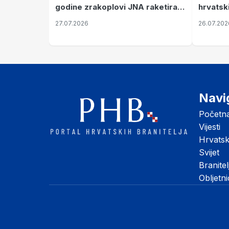
hrvatsk
godine zrakoplovi JNA raketirali
pronala
su vojarnu i obučni centar "Nikola
26.07.202
27.07.2026
Šubić Zrinski" popularno zvanu
"Opatovačka pustara"
Navi
Početn
Vijesti
Hrvats
Svijet
Branitel
Obljetn