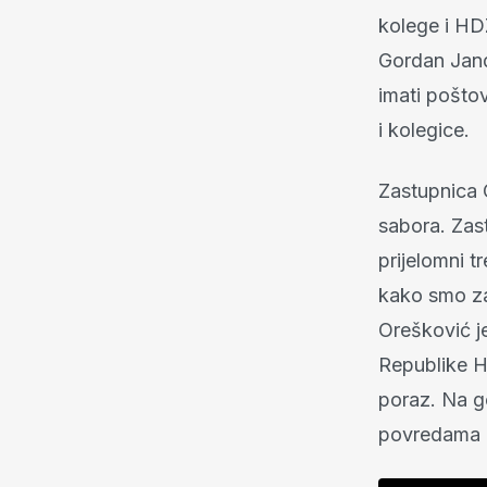
kolege i HD
Gordan Jandr
imati pošto
i kolegice.
Zastupnica 
sabora. Zast
prijelomni t
kako smo za
Orešković je
Republike Hr
poraz. Na g
povredama 