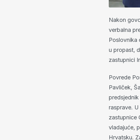
Nakon govor
verbalna pr
Poslovnika 
u propast, 
zastupnici I
Povrede Posl
Pavliček, Ša
predsjednik
rasprave. U
zastupnice O
vladajuće, p
Hrvatsku. Z