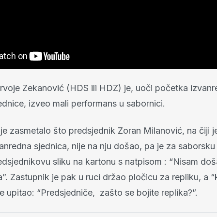
rvoje Zekanović (HDS ili HDZ) je, uoči početka izvan
dnice, izveo mali performans u sabornici.
e zasmetalo što predsjednik Zoran Milanović, na čiji j
anredna sjednica, nije na nju došao, pa je za saborsku
edsjednikovu sliku na kartonu s natpisom : “Nisam doš
a”. Zastupnik je pak u ruci držao pločicu za repliku, a
e upitao: “Predsjedniče, zašto se bojite replika?”.