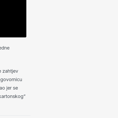
redne
e zahtjev
 govornicu
ao jer se
 “kartonskog”