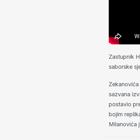
Zastupnik H
saborske sje
Zekanovića j
sazvana izv
postavio pr
bojim replik
Milanovića j