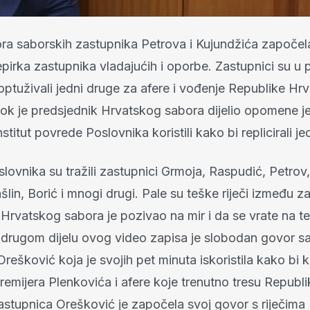
a saborskih zastupnika Petrova i Kujundžića započel
epirka zastupnika vladajućih i oporbe. Zastupnici su 
optuživali jedni druge za afere i vođenje Republike Hr
dok je predsjednik Hrvatskog sabora dijelio opomene je
nstitut povrede Poslovnika koristili kako bi replicirali j
ovnika su tražili zastupnici Grmoja, Raspudić, Petrov, 
šlin, Borić i mnogi drugi. Pale su teške riječi između z
 Hrvatskog sabora je pozivao na mir i da se vrate na t
 drugom dijelu ovog video zapisa je slobodan govor s
rešković koja je svojih pet minuta iskoristila kako bi 
remijera Plenkovića i afere koje trenutno tresu Republi
astupnica Orešković je započela svoj govor s riječima 