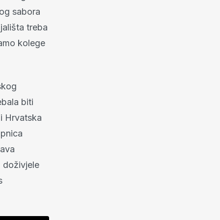
kog sabora
ališta treba
samo kolege
skog
bala biti
li Hrvatska
upnica
tava
 doživjele
s