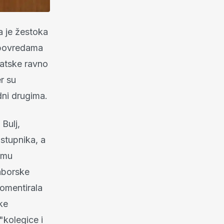
a je žestoka
u povredama
vatske ravno
r su
edni drugima.
Bulj,
astupnika, a
emu
aborske
komentirala
ke
"kolegice i