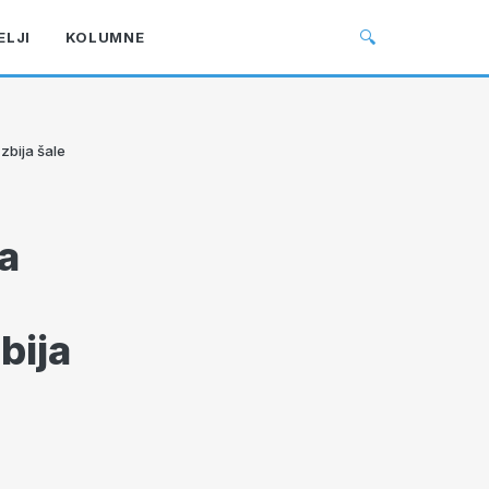
🔍
ELJI
KOLUMNE
zbija šale
a
bija