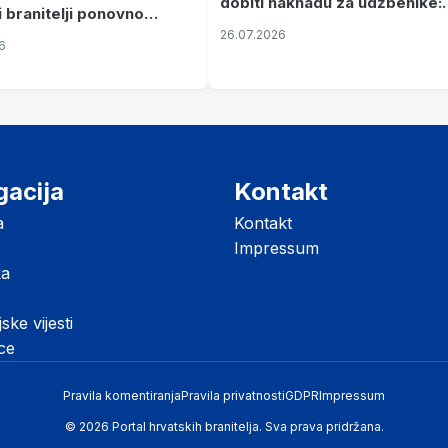
dobiti naknadu za udžbenike:
i branitelji ponovno
zahtjevi se podnose do 31.
26.07.2026
ze mir
6
listopada
gacija
Kontakt
a
Kontakt
Impressum
ka
jske vijesti
ice
Pravila komentiranja
Pravila privatnosti
GDPR
Impressum
© 2026 Portal hrvatskih branitelja. Sva prava pridržana.