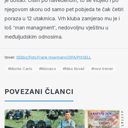
je došao. Osim po navedenom, to se vidjelo i po
njegovom skoru od samo pet pobjeda te čak četiri
poraza u 12 utakmica. Vrh kluba zamjerao mu je i
loš 'man managment', nedovoljnu vještinu u
međuljudskim odnosima.
Izvor:
SEEbiz/Foto:Frank Hoermann/DPA/PIXSELL
#Monte Carlo
#Monaco
#Niko Kovač
#novi trener
POVEZANI ČLANCI