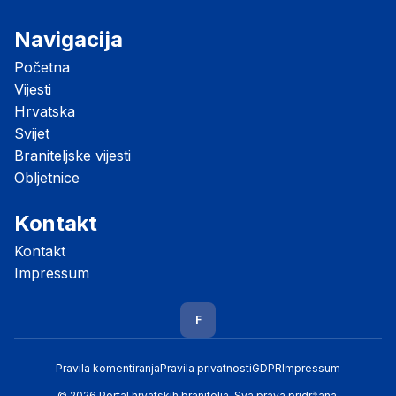
Navigacija
Početna
Vijesti
Hrvatska
Svijet
Braniteljske vijesti
Obljetnice
Kontakt
Kontakt
Impressum
F
Pravila komentiranja
Pravila privatnosti
GDPR
Impressum
© 2026 Portal hrvatskih branitelja. Sva prava pridržana.