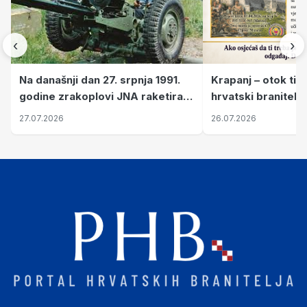
‹
›
Krapanj – otok tiš
Na današnji dan 27. srpnja 1991.
hrvatski branitelj
godine zrakoplovi JNA raketirali
pronalaze mir
su vojarnu i obučni centar "Nikola
26.07.2026
27.07.2026
Šubić Zrinski" popularno zvanu
"Opatovačka pustara"