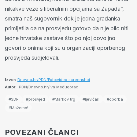
nikakve veze s liberalnim opcijama sa Zapada”,
smatra naš sugovornik dok je jedna građanka
primijetila da na prosvjedu gotovo da nije bilo niti
jedne hrvatske zastave što po njoj dovoljno
govori o onima koji su u organizaciji oporbenog
prosvjeda sudjelovali.
Izvor:
Dnevno.hr/PDN/Foto:video screenshot
Autor:
PDN/Dnevno.hr/Iva Međugorac
#SDP
#prosvjed
#Markov trg
#ljevičari
#oporba
#Možemo!
POVEZANI ČLANCI