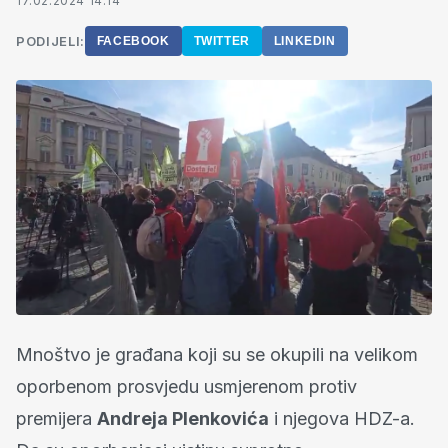
17.02.2024 14:14
PODIJELI:
FACEBOOK
TWITTER
LINKEDIN
Mnoštvo je građana koji su se okupili na velikom
oporbenom prosvjedu usmjerenom protiv
premijera
Andreja Plenkovića
i njegova HDZ-a.