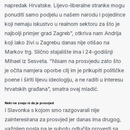
napredak Hrvatske. Lijevo-liberalne stranke mogu
ponuditi samo podjelu u našem narodu i pojedince
koji nemaju iskustvo u realnom sektoru za što je
najbolji primjer grad Zagreb”, otkriva nam Andrija
koji iako živi u Zagrebu danas nije otišao na
Markov trg. Slično stajalište ima i 24-godišnji
Mihael iz Sesveta. ”Nisam na prosvjedu zato što
je očita namjera oporbe cilj im je prikupiti političke
poene i širiti lijevu ideologiju, a ne raditi u interesu
hrvatskih građana”, smatra ovaj mladić.
Neki ne znaju ni da je prosvjed
I Slavonka s kojom smo razgovarali nije
zainteresirana za prosvjed jer danas ima drugog,
važnijeg posla pa je subotu odlučila provesti sa