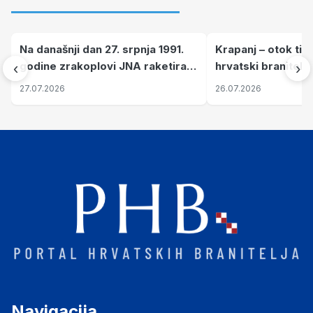
Na današnji dan 27. srpnja 1991.
Krapanj – otok tiš
godine zrakoplovi JNA raketirali
hrvatski branitelj
‹
›
su vojarnu i obučni centar "Nikola
pronalaze mir
27.07.2026
26.07.2026
Šubić Zrinski" popularno zvanu
"Opatovačka pustara"
Navigacija