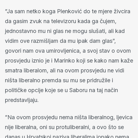
”Ja sam netko koga Plenković do te mjere živcira
da gasim zvuk na televizoru kada ga čujem,
jednostavno mu ni glas ne mogu slušati, ali kad
vidim ove razmišljam da mu ipak dam glas”,
govori nam ova umirovljenica, a svoj stav o ovom
prosvjedu iznio je i Marinko koji se kako nam kaže
smatra liberalom, ali na ovom prosvjedu ne vidi
ništa liberalno premda su mu se pridružile i
političke opcije koje se u Saboru na taj način
predstavljaju.
”Na ovom prosvjedu nema ništa liberalnog, ljevica
nije liberalna, oni su protuliberalni, a ovo što se
danas u Hrvatskoj naziva liberalima ionako nema