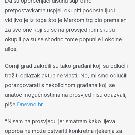
Da su oporbenjaci uistinu suprotno
pretpostavkama uspjeli okupiti podosta ljudi
vidljivo je iz toga što je Markom trg bio premalen
za sve one koji su se na prosvjednom skupu
okupili pa su se shodno tome popunile i okolne
ulice.
Gornji grad zakrčili su tako građani koji su odlučili
tražiti odlazak aktualne vlasti. No, mi smo odlučili
porazgovarati s nekolicinom građana koji se
unatoč mogućnostima na prosvjed nisu odazvali,
piše
Dnevno.hr
.
”Nisam na prosvjedu jer smatram kako lijeva
oporba ne može ostvariti konkretna rješenja za