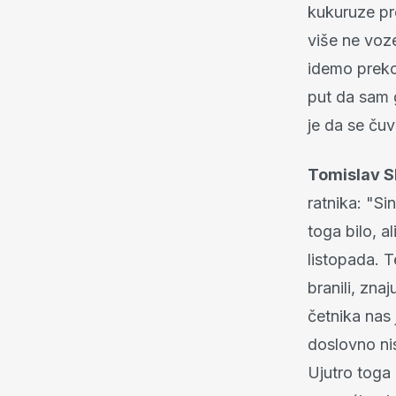
kukuruze pr
više ne voz
idemo preko 
put da sam g
je da se čuv
Tomislav S
ratnika: "Si
toga bilo, a
listopada. T
branili, zna
četnika nas 
doslovno nis
Ujutro toga