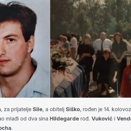
h
, za prijatelje
Sile
, a obitelj
Siško
, rođen je 14. kolovo
o mlađi od dva sina
Hildegarde
rođ.
Vuković
i
Vend
ocha
.