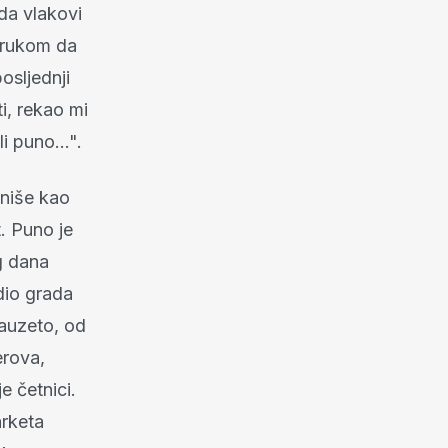
da vlakovi
porukom da
osljednji
i, rekao mi
oli puno…".
iniše kao
t. Puno je
eg dana
 dio grada
zauzeto, od
erova,
e četnici.
arketa