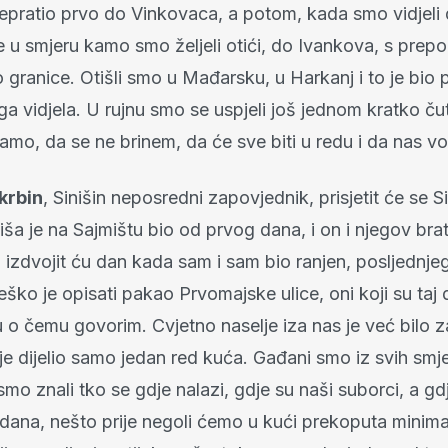
epratio prvo do Vinkovaca, a potom, kada smo vidjeli 
e u smjeru kamo smo željeli otići, do Ivankova, s pre
granice. Otišli smo u Mađarsku, u Harkanj i to je bio p
a vidjela. U rujnu smo se uspjeli još jednom kratko čut
amo, da se ne brinem, da će sve biti u redu i da nas v
krbin
, Sinišin neposredni zapovjednik, prisjetit će se S
niša je na Sajmištu bio od prvog dana, i on i njegov bra
li izdvojit ću dan kada sam i sam bio ranjen, posljednj
eško je opisati pakao Prvomajske ulice, oni koji su taj
ju o čemu govorim. Cvjetno naselje iza nas je već bilo 
je dijelio samo jedan red kuća. Gađani smo iz svih smj
mo znali tko se gdje nalazi, gdje su naši suborci, a gdj
 dana, nešto prije negoli ćemo u kući prekoputa minim