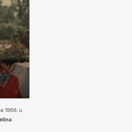
za 1966. u
elina