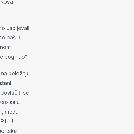
enkova
mo uspijevali
šao baš u
ivnom
je poginuo".
 na položaju
užani
 povlačiti se
ukao se u
ih, među
KPJ. U
portske