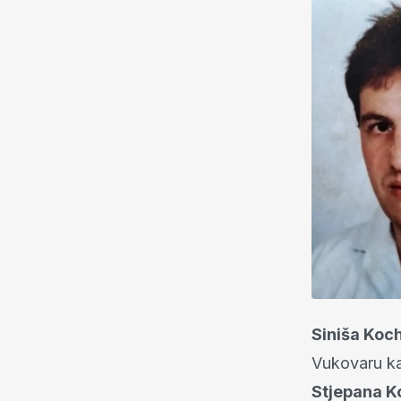
Siniša Koc
Vukovaru ka
Stjepana K