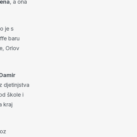
ena
, a ona
o je s
ffe baru
e, Orlov
Damir
z djetinjstva
od škole i
a kraj
roz