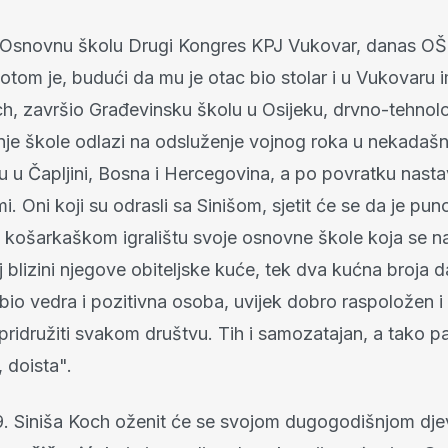
Osnovnu školu Drugi Kongres KPJ Vukovar, danas OŠ
otom je, budući da mu je otac bio stolar i u Vukovaru 
ch, završio Građevinsku školu u Osijeku, drvno-tehnolo
je škole odlazi na odsluženje vojnog roka u nekadašn
u u Čapljini, Bosna i Hercegovina, a po povratku nasta
mi. Oni koji su odrasli sa Sinišom, sjetit će se da je p
 košarkaškom igralištu svoje osnovne škole koja se na
blizini njegove obiteljske kuće, tek dva kućna broja da
 bio vedra i pozitivna osoba, uvijek dobro raspoložen i 
idružiti svakom društvu. Tih i samozatajan, a tako pa
 doista".
. Siniša Koch oženit će se svojom dugogodišnjom dj