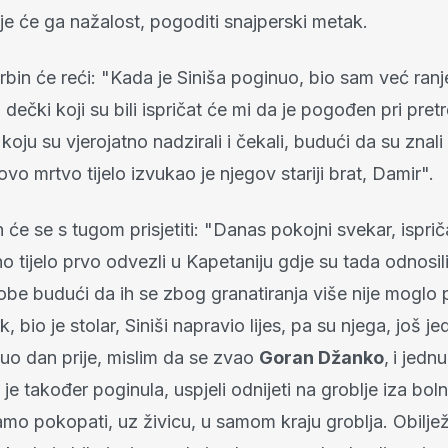
je će ga nažalost, pogoditi snajperski metak.
bin će reći: "Kada je Siniša poginuo, bio sam već ranj
i dečki koji su bili ispričat će mi da je pogođen pri pret
 koju su vjerojatno nadzirali i čekali, budući da su znal
tovo mrtvo tijelo izvukao je njegov stariji brat, Damir".
h će se s tugom prisjetiti: "Danas pokojni svekar, ispri
no tijelo prvo odvezli u Kapetaniju gdje su tada odnosil
obe budući da ih se zbog granatiranja više nije moglo 
k, bio je stolar, Siniši napravio lijes, pa su njega, još 
nuo dan prije, mislim da se zvao
Goran Džanko
,
i jednu
 je također poginula, uspjeli odnijeti na groblje iza boln
mo pokopati, uz živicu, u samom kraju groblja. Obilježi