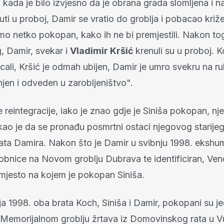
kada je bilo izvjesno da je obrana grada slomljena i n
nuti u proboj, Damir se vratio do groblja i pobacao kri
amo netko pokopan, kako ih ne bi premjestili. Nakon toga
, Damir, svekar i
Vladimir Kršić
krenuli su u proboj. 
ucali, Kršić je odmah ubijen, Damir je umro svekru na r
njen i odveden u zarobljeništvo".
reintegracije, iako je znao gdje je Siniša pokopan, nj
kao je da se pronađu posmrtni ostaci njegovog starijeg
rata Damira. Nakon što je Damir u svibnju 1998. ekshum
bnice na Novom groblju Dubrava te identificiran, Ven
mjesto na kojem je pokopan Siniša.
ja 1998. oba brata Koch, Siniša i Damir, pokopani su j
Memorijalnom groblju žrtava iz Domovinskog rata u V