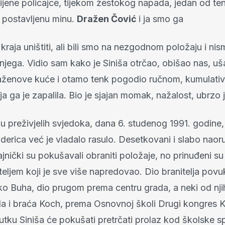
ijene policajce, tijekom žestokog napada, jedan od t
a postavljenu minu.
Dražen Čović
i ja smo ga
kraja uništiti, ali bili smo na nezgodnom položaju i nis
njega. Vidio sam kako je Siniša otrčao, obišao nas, u
aženove kuće i otamo tenk pogodio ručnom, kumulat
 ga je zapalila. Bio je sjajan momak, nažalost, ubrzo 
u preživjelih svjedoka, dana 6. studenog 1991. godine,
erica već je vladalo rasulo. Desetkovani i slabo naor
čajnički su pokušavali obraniti položaje, no prinuđeni su
teljem koji je sve više napredovao. Dio branitelja pov
ko Buha, dio prugom prema centru grada, a neki od nj
ila i braća Koch, prema Osnovnoj školi Drugi kongres 
utku Siniša će pokušati pretrčati prolaz kod školske s