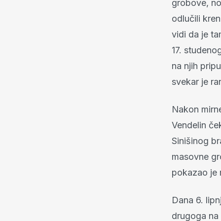
grobove, no 
odlučili kre
vidi da je t
17. studenog
na njih prip
svekar je ra
Nakon mirne 
Vendelin če
Sinišinog b
masovne gro
pokazao je 
Dana 6. lipn
drugoga na 