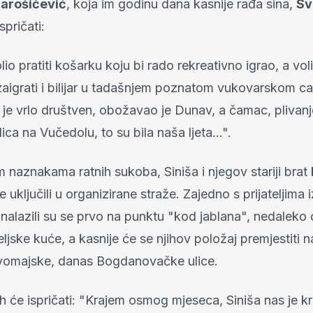
Marošičević
, koja im godinu dana kasnije rađa sina,
Sv
spričati:
lio pratiti košarku koju bi rado rekreativno igrao, a voli
 zaigrati i bilijar u tadašnjem poznatom vukovarskom ca
 je vrlo društven, obožavao je Dunav, a čamac, plivanj
ica na Vučedolu, to su bila naša ljeta…".
m naznakama ratnih sukoba, Siniša i njegov stariji brat
 uključili u organizirane straže. Zajedno s prijateljima i
 nalazili su se prvo na punktu "kod jablana", nedaleko 
eljske kuće, a kasnije će se njihov položaj premjestiti n
vomajske, danas Bogdanovačke ulice.
h će ispričati: "Krajem osmog mjeseca, Siniša nas je k