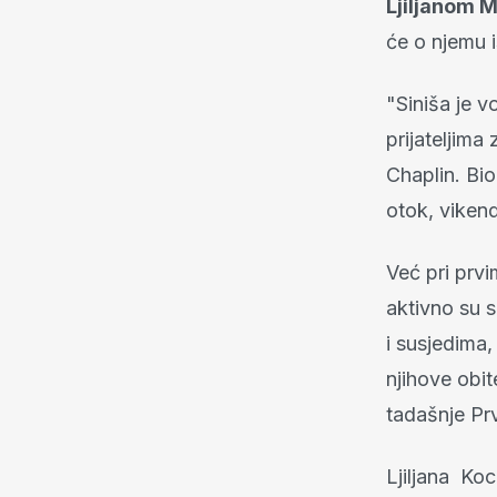
Ljiljanom 
će o njemu i
"Siniša je vo
prijateljima
Chaplin. Bio
otok, vikend
Već pri prvi
aktivno su se
i susjedima,
njihove obit
tadašnje Pr
Ljiljana Koc