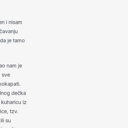
en i nisam
rčavanju
i da je tamo
čao nam je
i sve
pokapati.
jednog dečka
 kuharicu iz
ice, tzv.
li su