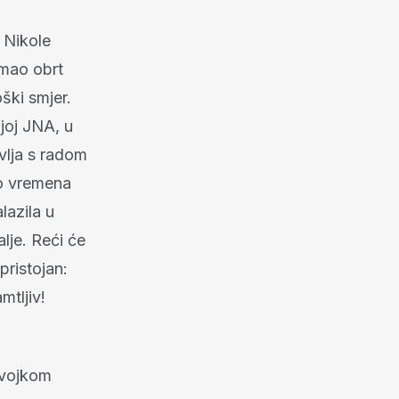
 Nikole
imao obrt
ški smjer.
joj JNA, u
vlja s radom
uno vremena
lazila u
lje. Reći će
pristojan:
mtljiv!
evojkom