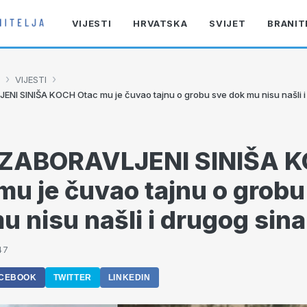
VIJESTI
HRVATSKA
SVIJET
BRANIT
›
›
VIJESTI
NI SINIŠA KOCH Otac mu je čuvao tajnu o grobu sve dok mu nisu našli i 
 ZABORAVLJENI SINIŠA 
mu je čuvao tajnu o grobu
u nisu našli i drugog sina.
47
CEBOOK
TWITTER
LINKEDIN