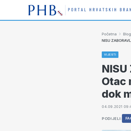
›
Početna
Blog
NISU ZABORAVLJE
VIJESTI
NISU
Otac 
dok m
04.09.2021 09:
PODIJELI:
FA