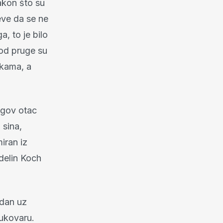
akon što su
ževe da se ne
, to je bilo
Kod pruge su
ukama, a
egov otac
 sina,
iran iz
delin Koch
edan uz
ukovaru.