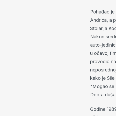
Pohađao je 
Andrića, a p
Stolarija Ko
Nakon sredn
auto-jedinic
u očevoj fir
provodio na
neposrednoj 
kako je Sile
"Mogao se pr
Dobra duša,
Godine 1989