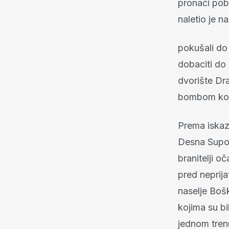
pronaći pob
naletio je n
pokušali do 
dobaciti do 
dvorište Dr
bombom koja
Prema iskaz
Desna Supod
branitelji o
pred neprija
naselje Boš
kojima su b
jednom tren