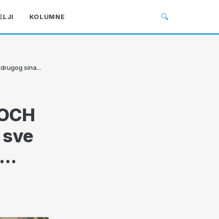
🔍
ELJI
KOLUMNE
drugog sina...
KOCH
 sve
..