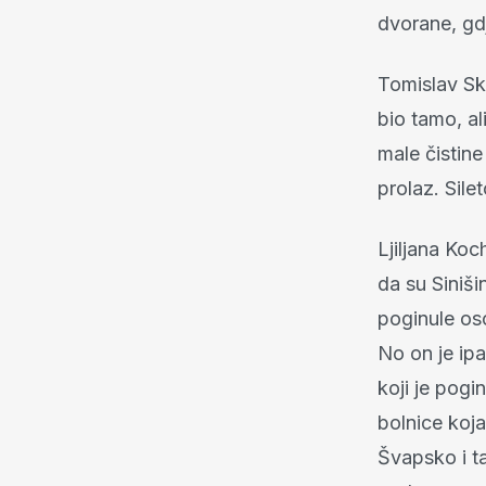
dvorane, gd
Tomislav Skr
bio tamo, al
male čistine
prolaz. Sile
Ljiljana Koc
da su Siniši
poginule os
No on je ipa
koji je pogi
bolnice koja
Švapsko i ta