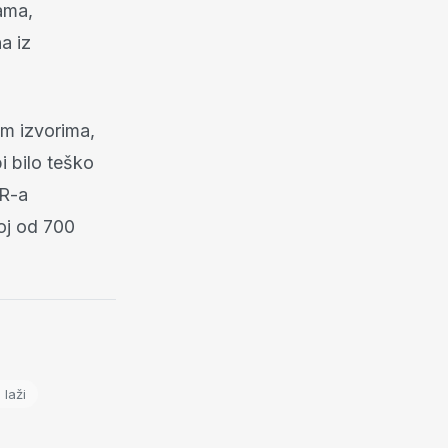
ama,
a iz
im izvorima,
bi bilo teško
OR-a
roj od 700
 laži