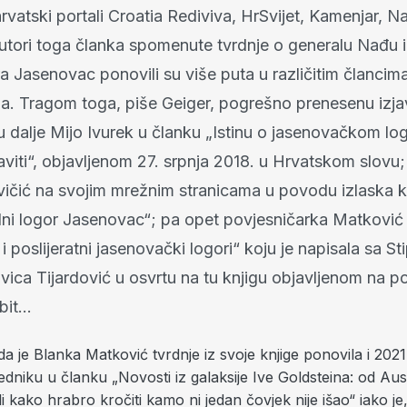
 hrvatski portali Croatia Rediviva, HrSvijet, Kamenjar, Na
utori toga članka spomenute tvrdnje o generalu Nađu i
a Jasenovac ponovili su više puta u različitim člancima
a. Tragom toga, piše Geiger, pogrešno prenesenu izja
su dalje Mijo Ivurek u članku „Istinu o jasenovačkom lo
viti“, objavljenom 27. srpnja 2018. u Hrvatskom slovu;
ičić na svojim mrežnim stranicama u povodu izlaska k
ni logor Jasenovac“; pa opet povjesničarka Matković u
 poslijeratni jasenovački logori“ koju je napisala sa S
Ivica Tijardović u osvrtu na tu knjigu objavljenom na po
it...
 da je Blanka Matković tvrdnje iz svoje knjige ponovila i 2021
dniku u članku „Novosti iz galaksije Ive Goldsteina: od Aust
i kako hrabro kročiti kamo ni jedan čovjek nije išao“ iako je