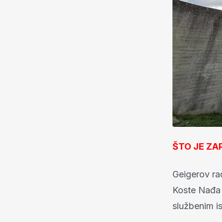
ŠTO JE ZA
Geigerov ra
Koste Nađa i
službenim i