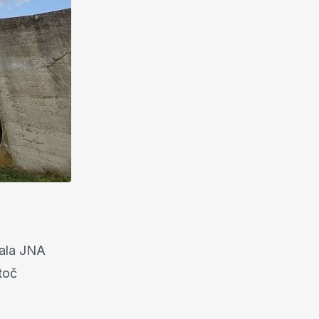
rala JNA
atoč