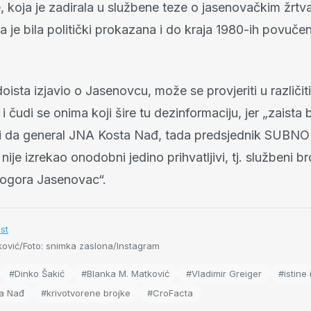
, koja je zadirala u službene teze o jasenovačkim žrtv
a je bila politički prokazana i do kraja 1980-ih povučen
oista izjavio o Jasenovcu, može se provjeriti u različit
i čudi se onima koji šire tu dezinformaciju, jer „zaista 
ti da general JNA Kosta Nađ, tada predsjednik SUBN
 nije izrekao onodobni jedino prihvatljivi, tj. službeni b
logora Jasenovac“.
ist
ković/Foto: snimka zaslona/Instagram
#Dinko Šakić
#Blanka M. Matković
#Vladimir Greiger
#istine i
ta Nađ
#krivotvorene brojke
#CroFacta