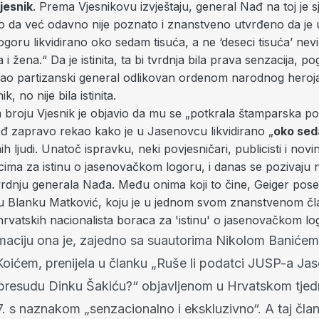
jesnik
. Prema Vjesnikovu izvještaju, general Nađ na toj je s
ao da već odavno nije poznato i znanstveno utvrđeno da je
goru likvidirano oko sedam tisuća, a ne ‘deseci tisuća’ nevin
 i žena.“ Da je istinita, ta bi tvrdnja bila prava senzacija, 
ekao partizanski general odlikovan ordenom narodnog heroja 
k, no nije bila istinita.
 broju Vjesnik je objavio da mu se „potkrala štamparska po
ađ zapravo rekao kako je u Jasenovcu likvidirano „
oko sed
ih ljudi. Unatoč ispravku, neki povjesničari, publicisti i novin
cima za istinu o jasenovačkom logoru, i danas se pozivaju
rdnju generala Nađa. Među onima koji to čine, Geiger pose
u Blanku Matković, koju je u jednom svom znanstvenom č
rvatskih nacionalista boraca za 'istinu' o jasenovačkom lo
maciju ona je, zajedno sa suautorima Nikolom Banićem
ićem, prenijela u članku „Ruše li podatci JUSP-a Ja
 presudu Dinku Šakiću?“ objavljenom u Hrvatskom tjed
17. s naznakom „senzacionalno i ekskluzivno“. A taj čl