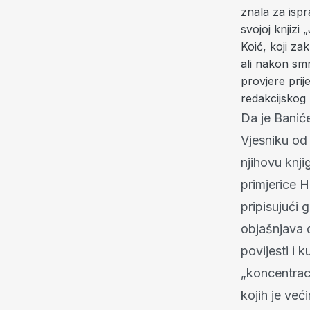
znala za isp
svojoj knjizi
Koić, koji za
ali nakon smr
provjere pri
redakcijskog 
Da je Baniće
Vjesniku od 
njihovu knji
primjerice 
pripisujući
objašnjava d
povijesti i 
„koncentraci
kojih je ve