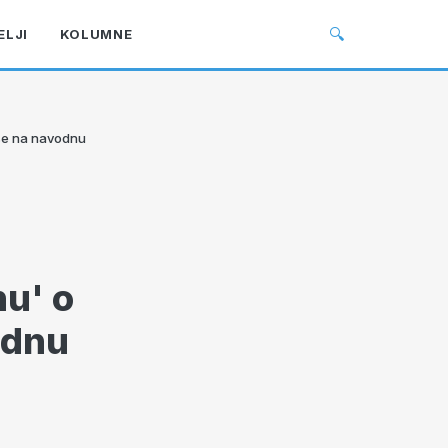
🔍
ELJI
KOLUMNE
 se na navodnu
nu' o
odnu