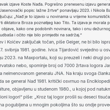
ravak izjave Koste Nađa. Pogrešno prenesenu izjavu gener
 „Jasenovački popis: lažne žrtve“ ponavljaju 2023. i Nikola B
ključuju: „Nađ je to izjavio u novinama u vrijeme komunističk
ti diktatora Broza poznatijeg kao Tito. Ta izjava je morala p
je objave, kako one podobnih novinara, tako i onu dežurno
udbaša i očito nije bilo primjedbi na sadržaj.“
v i Koićev zaključak točan, piše Geiger, ne bi bilo isp
7. svibnja 1981. godine. Ivica Tijardović svejedno u os
gu 2023. na Maxportalu, koji su preuzeli i neki drugi por
Hrvatsko nebo, spominje broj od 7000 žrtava logora J
 ga neimenovanom generalu JNA. Na kraju svoga člank
a se general Nađ 1981. kritički osvrnuo na Enciklopedi
kulture, objavljenu u studenom 1980., u kojoj pod natu
oni logori“ piše: „Kroz taj logor prošli su deseci tisuća 
ćina pogubljena u mnogim pokoljima što su ondje prove