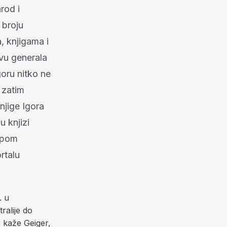
rod i
 broju
, knjigama i
vu generala
goru nitko ne
 zatim
njige Igora
 knjizi
tipom
rtalu
. u
ralije do
, kaže Geiger,