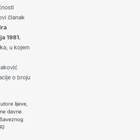
čnosti
ovi članak
ira
ja 1981.
nka, u kojem
jaković
cije o broju
tore lijeve,
dne davne
i Saveznog
R)