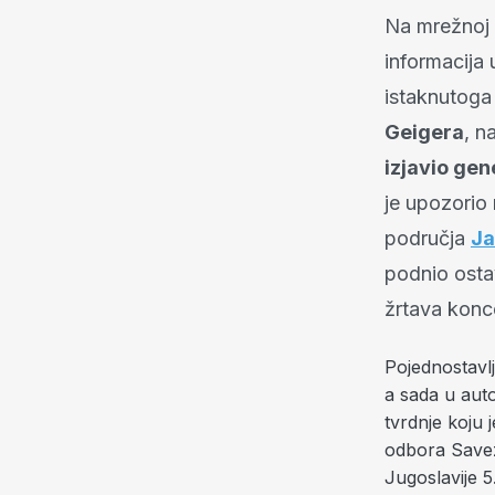
Na mrežnoj 
informacija 
istaknutoga 
Geigera
, n
izjavio ge
je upozorio
područja
J
podnio osta
žrtava konc
Pojednostavlj
a sada u aut
tvrdnje koju
odbora Save
Jugoslavije 5