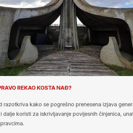
PRAVO REKAO KOSTA NAĐ?
d razotkriva kako se pogrešno prenesena izjava gene
 dalje koristi za iskrivljavanje povijesnih činjenica, un
spravcima.