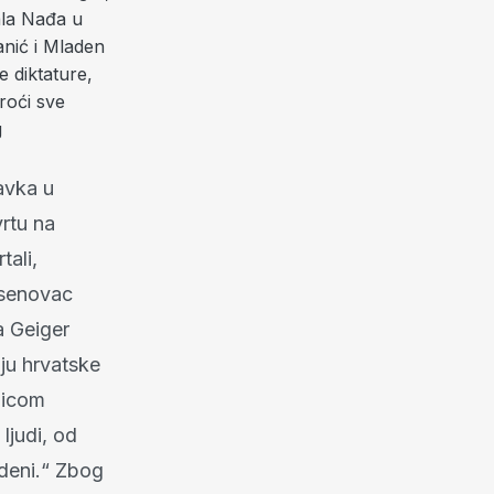
ala Nađa u
anić i Mladen
e diktature,
roći sve
g
ravka u
vrtu na
tali,
asenovac
a Geiger
ju hrvatske
knicom
ljudi, od
deni.“ Zbog