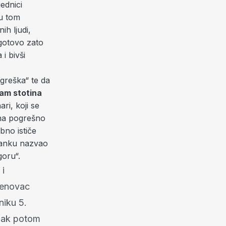
jednici
 u tom
ih ljudi,
pogotovo zato
i bivši
greška“ te da
am stotina
ari, koji se
 na pogrešno
bno ističe
lanku nazvao
goru“.
 i
senovac
niku 5.
anak potom