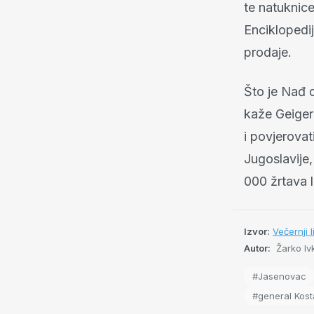
te natuknice
Enciklopedij
prodaje.
Što je Nađ d
kaže Geiger 
i povjerova
Jugoslavije,
000 žrtava 
Izvor:
Večernji l
Autor:
Žarko Iv
#Jasenovac
#general Kos