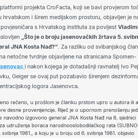
platformi projekta CroFacta, koji se bavi provjerom to
u hrvatskom i širem medijskom prostoru, objavljen je n
povjesničara s Hrvatskog instituta za povijest
Vladim
aslovljen
„Što je o broju jasenovačkih žrtava 5. svibn
neral JNA Kosta Nađ?“
. Za razliku od svibanjskog čla
 na netočne tvrdnje objavljene na stranicama Spomen-
asenovac
i nakon kojega je dotadašnji ravnatelj Ivo Pe
vku, Geiger se ovaj put pozabavio širenjem dezinforma
entracijskog logora Jasenovca.
eno rečeno, u prošlom je članku prstom upro u autora ili au
ore desne provenijencije. Riječ je o upornom prenošenju je
 je navodno izgovorio general JNA Kosta Nađ na 8. sjednic
za udruženja boraca narodnooslobodilačkog rata (SUBNO
. svibnja 1981., a koju je u broju od 6. svibnja 1981. objavio