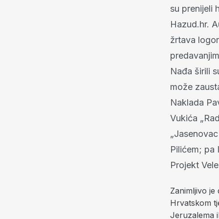
su prenijeli
Hazud.hr. A
žrtava logor
predavanjim
Nađa širili 
može zausta
Naklada Pav
Vukića „Rad
„Jasenovac i
Pilićem; pa 
Projekt Veleb
Zanimljivo je
Hrvatskom tje
Jeruzalema il