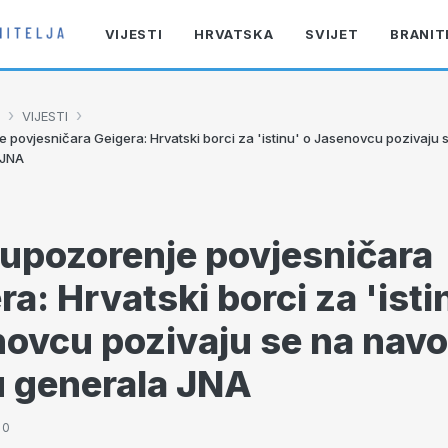
VIJESTI
HRVATSKA
SVIJET
BRANIT
›
›
VIJESTI
 povjesničara Geigera: Hrvatski borci za 'istinu' o Jasenovcu pozivaju
 JNA
upozorenje povjesničara
ra: Hrvatski borci za 'isti
ovcu pozivaju se na nav
u generala JNA
10