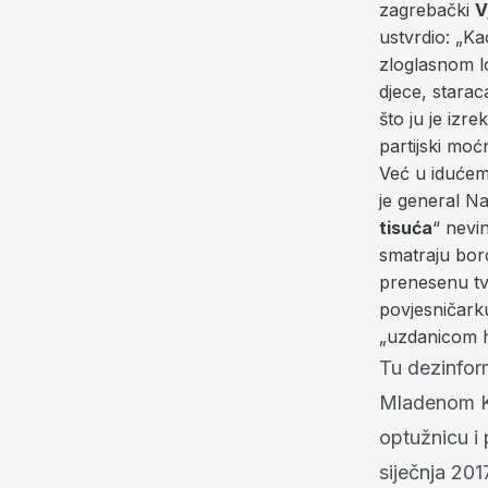
zagrebački
V
ustvrdio: „K
zloglasnom lo
djece, staraca
što ju je izr
partijski moćni
Već u idućem
je general N
tisuća
“ nevin
smatraju bor
prenesenu tv
povjesničark
„uzdanicom h
Tu dezinfor
Mladenom Ko
optužnicu i
siječnja 20