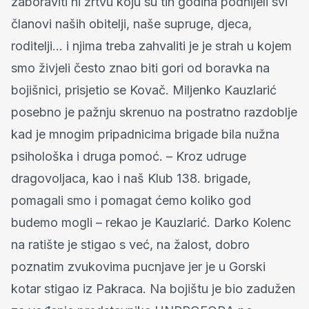
zaboraviti ni žrtvu koju su tih godina podnijeli svi
članovi naših obitelji, naše supruge, djeca,
roditelji… i njima treba zahvaliti je je strah u kojem
smo živjeli često znao biti gori od boravka na
bojišnici, prisjetio se Kovač. Miljenko Kauzlarić
posebno je pažnju skrenuo na postratno razdoblje
kad je mnogim pripadnicima brigade bila nužna
psihološka i druga pomoć. – Kroz udruge
dragovoljaca, kao i naš Klub 138. brigade,
pomagali smo i pomagat ćemo koliko god
budemo mogli – rekao je Kauzlarić. Darko Kolenc
na ratište je stigao s već, na žalost, dobro
poznatim zvukovima pucnjave jer je u Gorski
kotar stigao iz Pakraca. Na bojištu je bio zadužen