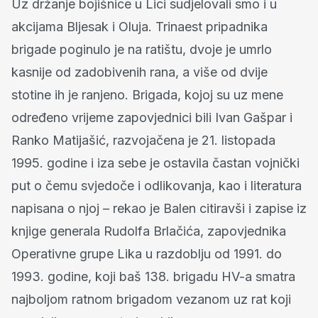
Uz držanje bojišnice u Lici sudjelovali smo i u
akcijama Bljesak i Oluja. Trinaest pripadnika
brigade poginulo je na ratištu, dvoje je umrlo
kasnije od zadobivenih rana, a više od dvije
stotine ih je ranjeno. Brigada, kojoj su uz mene
određeno vrijeme zapovjednici bili Ivan Gašpar i
Ranko Matijašić, razvojačena je 21. listopada
1995. godine i iza sebe je ostavila častan vojnički
put o čemu svjedoče i odlikovanja, kao i literatura
napisana o njoj – rekao je Balen citiravši i zapise iz
knjige generala Rudolfa Brlačića, zapovjednika
Operativne grupe Lika u razdoblju od 1991. do
1993. godine, koji baš 138. brigadu HV-a smatra
najboljom ratnom brigadom vezanom uz rat koji