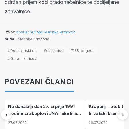
održan prijem kod gradonačelnice te dodijeljene
zahvalnice.
Izvor:
novilist.hr/Foto: Marinko Krmpotić
Autor:
Marinko Krmpotić
#Domovinski rat
#obljetnice
#138. brigada
#Goranski risovi
POVEZANI ČLANCI
Na današnji dan 27. srpnja 1991.
Krapanj – otok tiš
godine zrakoplovi JNA raketirali
hrvatski branitelj
‹
›
su vojarnu i obučni centar "Nikola
pronalaze mir
27.07.2026
26.07.2026
Šubić Zrinski" popularno zvanu