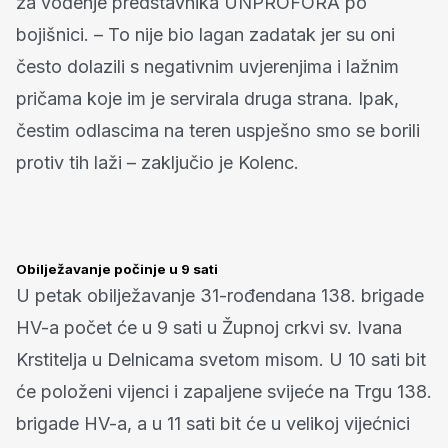
za vođenje predstavnika UNPROFORA po
bojišnici. – To nije bio lagan zadatak jer su oni
često dolazili s negativnim uvjerenjima i lažnim
pričama koje im je servirala druga strana. Ipak,
čestim odlascima na teren uspješno smo se borili
protiv tih laži – zaključio je Kolenc.
Obilježavanje počinje u 9 sati
U petak obilježavanje 31-rođendana 138. brigade
HV-a počet će u 9 sati u Župnoj crkvi sv. Ivana
Krstitelja u Delnicama svetom misom. U 10 sati bit
će položeni vijenci i zapaljene svijeće na Trgu 138.
brigade HV-a, a u 11 sati bit će u velikoj vijećnici