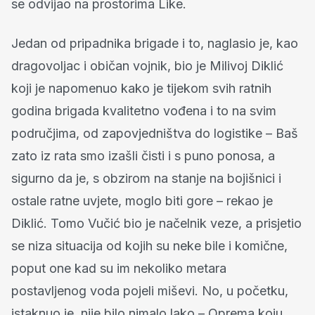
se odvijao na prostorima Like.
Jedan od pripadnika brigade i to, naglasio je, kao
dragovoljac i običan vojnik, bio je Milivoj Diklić
koji je napomenuo kako je tijekom svih ratnih
godina brigada kvalitetno vođena i to na svim
područjima, od zapovjedništva do logistike – Baš
zato iz rata smo izašli čisti i s puno ponosa, a
sigurno da je, s obzirom na stanje na bojišnici i
ostale ratne uvjete, moglo biti gore – rekao je
Diklić. Tomo Vučić bio je načelnik veze, a prisjetio
se niza situacija od kojih su neke bile i komične,
poput one kad su im nekoliko metara
postavljenog voda pojeli miševi. No, u početku,
istaknuo je, nije bilo nimalo lako – Oprema koju