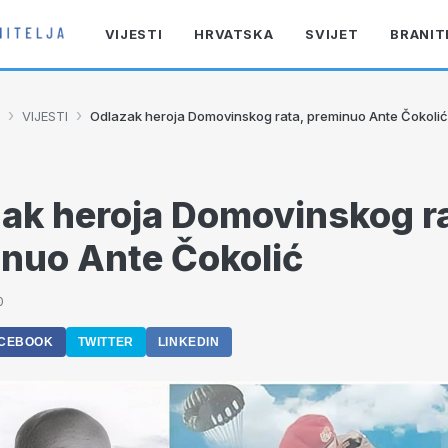
VIJESTI
HRVATSKA
SVIJET
BRANIT
›
›
VIJESTI
Odlazak heroja Domovinskog rata, preminuo Ante Čokolić
ak heroja Domovinskog ra
nuo Ante Čokolić
0
CEBOOK
TWITTER
LINKEDIN