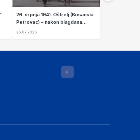
26. srpnja 1941. Oštrelj (Bosanski
Petrovac) – nakon blagdana
Svete Ane izvršen napad srpskih
26.07.2026
ustanika na vlak s ženama i
djecom
F