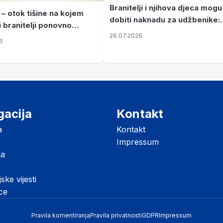
Branitelji i njihova djeca mogu
 – otok tišine na kojem
dobiti naknadu za udžbenike:
i branitelji ponovno
zahtjevi se podnose do 31.
26.07.2026
ze mir
6
listopada
gacija
Kontakt
a
Kontakt
Impressum
ka
jske vijesti
ice
Pravila komentiranja
Pravila privatnosti
GDPR
Impressum