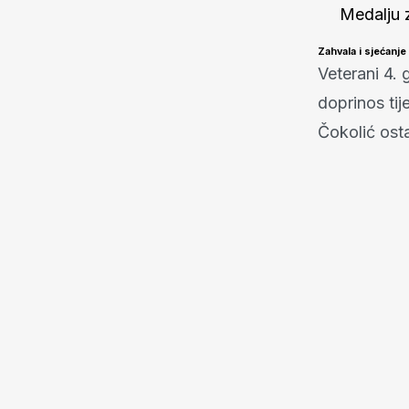
Medalju 
Zahvala i sjećanje
Veterani 4. 
doprinos tij
Čokolić ost