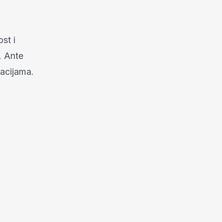
st i
. Ante
racijama.