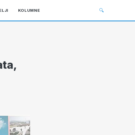
🔍
ELJI
KOLUMNE
ta,