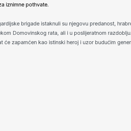
za iznimne pothvate.
gardijske brigade istaknuli su njegovu predanost, hrabro
ekom Domovinskog rata, ali i u poslijeratnom razdoblju
at će zapamćen kao istinski heroj i uzor budućim gene