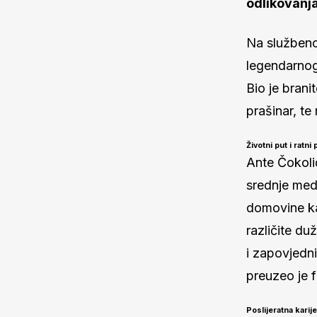
odlikovanja
Na službenoj
legendarnog
Bio je brani
prašinar, te 
Životni put i ratni 
Ante Čokoli
srednje medi
domovine ka
različite duž
i zapovjedni
preuzeo je f
Poslijeratna karij