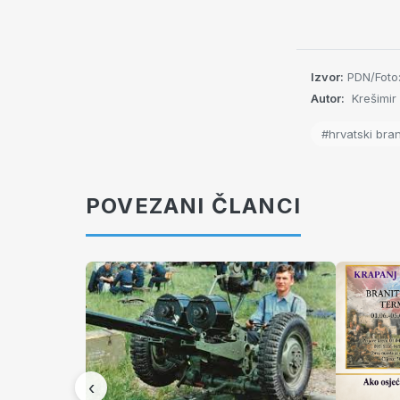
Izvor:
PDN/Fot
Autor:
Krešimir
#hrvatski brani
POVEZANI ČLANCI
‹