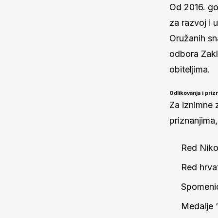
Od 2016. go
za razvoj i 
Oružanih sn
odbora Zakl
obiteljima.
Odlikovanja i priz
Za iznimne 
priznanjima,
Red Niko
Red hrvat
Spomenic
Medalje “