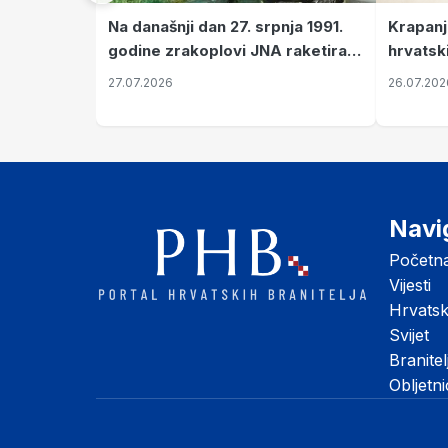
Krapanj
Na današnji dan 27. srpnja 1991.
hrvatsk
godine zrakoplovi JNA raketirali
pronala
su vojarnu i obučni centar "Nikola
26.07.202
27.07.2026
Šubić Zrinski" popularno zvanu
"Opatovačka pustara"
Navi
Početn
Vijesti
Hrvats
Svijet
Branitel
Obljetn