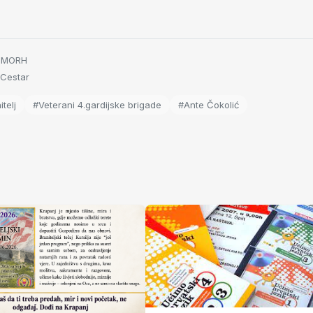
o:MORH
 Cestar
telj
#Veterani 4.gardijske brigade
#Ante Čokolić