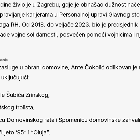
dine živio je u Zagrebu, gdje je obnašao dužnost nače
upravljanje karijerama u Personalnoj upravi Glavnog st
aga RH. Od 2018. do veljače 2023. bio je predsjedni
ade vojne solidarnosti, posvećen pomoći vojnicima i n
nanja
zasluge u obrani domovine, Ante Čokolić odlikovan je 
 uključujući:
le Šubića Zrinskog,
skog trolista,
u Domovinskog rata i Spomenicu domovinske zahvaln
Ljeto ‘95” i “Oluja”,