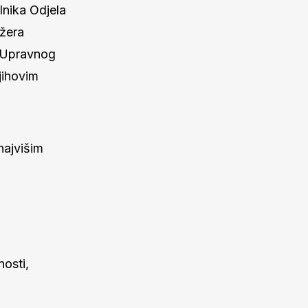
lnika Odjela
ožera
k Upravnog
jihovim
najvišim
osti,