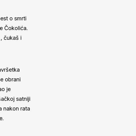
est o smrti
e Čokolića.
), čukaš i
avršetka
se obrani
o je
šačkoj satniji
 a nakon rata
e.