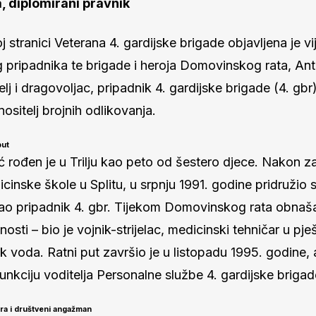
, diplomirani pravnik
 stranici Veterana 4. gardijske brigade objavljena je vij
 pripadnika te brigade i heroja Domovinskog rata, Ant
telj i dragovoljac, pripadnik 4. gardijske brigade (4. gbr
nositelj brojnih odlikovanja.
put
ć rođen je u Trilju kao peto od šestero djece. Nakon z
cinske škole u Splitu, u srpnju 1991. godine pridružio 
o pripadnik 4. gbr. Tijekom Domovinskog rata obnaša
nosti – bio je vojnik-strijelac, medicinski tehničar u pje
k voda. Ratni put završio je u listopadu 1995. godine,
unkciju voditelja Personalne službe 4. gardijske brigad
era i društveni angažman