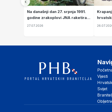
‹
Krapanj
Na današnji dan 27. srpnja 1991.
hrvatsk
godine zrakoplovi JNA raketirali
pronala
su vojarnu i obučni centar "Nikola
26.07.202
27.07.2026
Šubić Zrinski" popularno zvanu
"Opatovačka pustara"
Navi
Početn
Vijesti
Hrvats
Svijet
Branitel
Obljetn