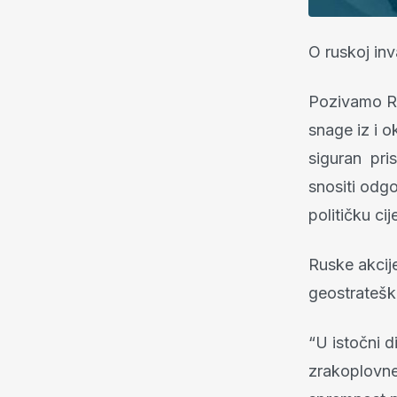
O ruskoj inv
Pozivamo Ru
snage iz i 
siguran pris
snositi odg
političku cij
Ruske akcije
geostratešk
“U istočni 
zrakoplovne