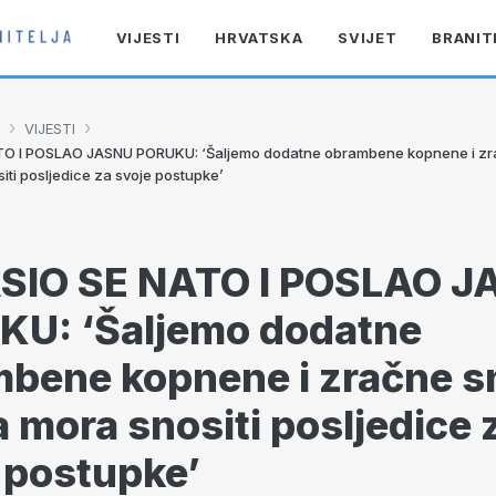
VIJESTI
HRVATSKA
SVIJET
BRANIT
›
›
VIJESTI
O I POSLAO JASNU PORUKU: ‘Šaljemo dodatne obrambene kopnene i zr
iti posljedice za svoje postupke’
SIO SE NATO I POSLAO J
KU: ‘Šaljemo dodatne
bene kopnene i zračne s
a mora snositi posljedice 
 postupke’