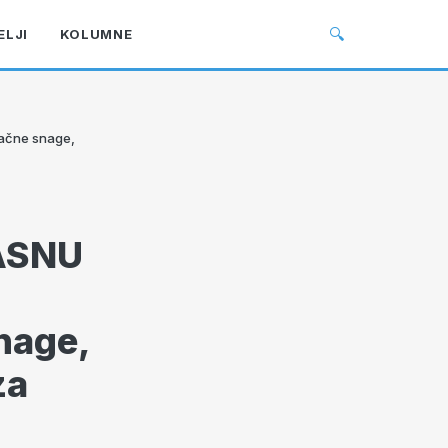
🔍
ELJI
KOLUMNE
ačne snage,
ASNU
nage,
za