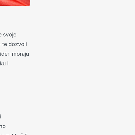
e svoje
 te dozvoli
ideri moraju
ku i
i
smo