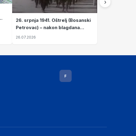
›
26. srpnja 1941. Oštrelj (Bosanski
Petrovac) – nakon blagdana
Svete Ane izvršen napad srpskih
26.07.2026
ustanika na vlak s ženama i
djecom
F