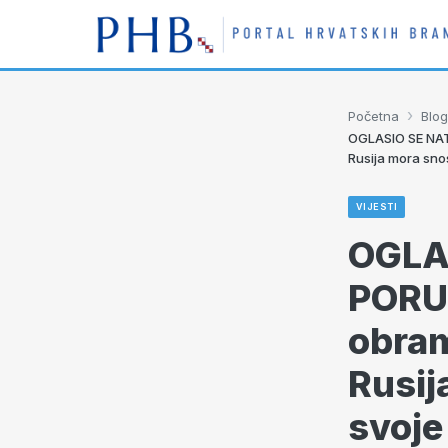
›
Početna
Blog
OGLASIO SE NAT
Rusija mora snos
VIJESTI
OGLA
PORU
obram
Rusij
svoje