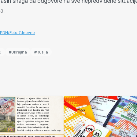
aših snaga da odgovore na sve nepredviđene situacije”,
a.
PDN/Foto:7dnevno
O
#Ukrajina
#Rusija