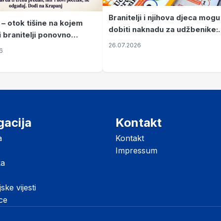
Branitelji i njihova djeca mogu
 – otok tišine na kojem
dobiti naknadu za udžbenike:
i branitelji ponovno
zahtjevi se podnose do 31.
26.07.2026
ze mir
6
listopada
gacija
Kontakt
a
Kontakt
Impressum
ka
jske vijesti
ice