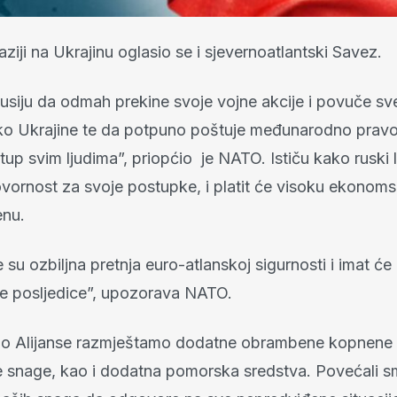
aziji na Ukrajinu oglasio se i sjevernoatlantski Savez.
siju da odmah prekine svoje vojne akcije i povuče sv
oko Ukrajine te da potpuno poštuje međunarodno pravo
tup svim ljudima”, priopćio je NATO. Ističu kako ruski l
ovornost za svoje postupke, i platit će visoku ekonoms
enu.
 su ozbiljna pretnja euro-atlanskoj sigurnosti i imat će
e posljedice”, upozorava NATO.
dio Alijanse razmještamo dodatne obrambene kopnene 
 snage, kao i dodatna pomorska sredstva. Povećali 