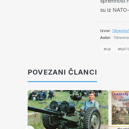
spremnost n
su iz NATO-
Izvor:
7dnevno/
Autor:
7dnevno
#rat
#NAT
POVEZANI ČLANCI