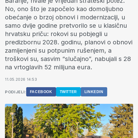
Baranje, hvale je vrijedan strateški potez.
No, ono što je započelo kao domoljubno
obećanje o brzoj obnovi i modernizaciji, u
samo dvije godine pretvorilo se u klasičnu
hrvatsku priču: rokovi su pobjegli u
predizbornu 2028. godinu, planovi o obnovi
zamijenjeni su potpunim rušenjem, a
troškovi su, sasvim “slučajno”, nabujali s 28
na vrtoglavih 52 milijuna eura.
11.05.2026 14:53
PODIJELI:
FACEBOOK
TWITTER
LINKEDIN