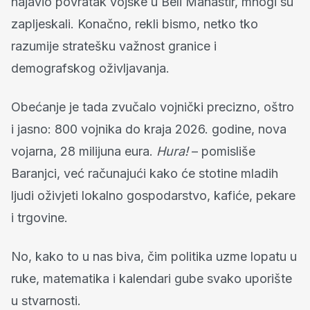
najavio povratak vojske u Beli Manastir, mnogi su
zapljeskali. Konačno, rekli bismo, netko tko
razumije stratešku važnost granice i
demografskog oživljavanja.
Obećanje je tada zvučalo vojnički precizno, oštro
i jasno: 800 vojnika do kraja 2026. godine, nova
vojarna, 28 milijuna eura.
Hura!
– pomisliše
Baranjci, već računajući kako će stotine mladih
ljudi oživjeti lokalno gospodarstvo, kafiće, pekare
i trgovine.
No, kako to u nas biva, čim politika uzme lopatu u
ruke, matematika i kalendari gube svako uporište
u stvarnosti.