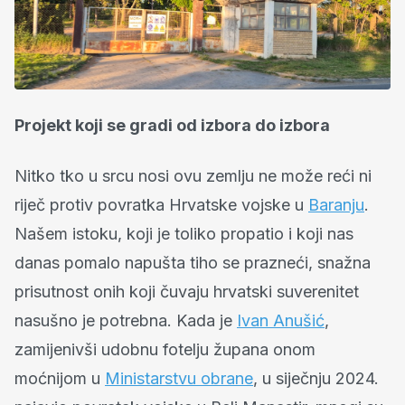
Projekt koji se gradi od izbora do izbora
Nitko tko u srcu nosi ovu zemlju ne može reći ni
riječ protiv povratka Hrvatske vojske u
Baranju
.
Našem istoku, koji je toliko propatio i koji nas
danas pomalo napušta tiho se prazneći, snažna
prisutnost onih koji čuvaju hrvatski suverenitet
nasušno je potrebna. Kada je
Ivan Anušić
,
zamijenivši udobnu fotelju župana onom
moćnijom u
Ministarstvu obrane
, u siječnju 2024.