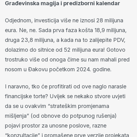
Građevinska magija i predizborni kalendar
Odjednom, investicija više ne iznosi 28 milijuna
eura. Ne, ne. Sada prva faza košta 18,9 milijuna,
druga 23,8 milijuna, a kada na to zalijepite PDV,
dolazimo do sitnice od 52 milijuna eura! Gotovo
trostruko više od onoga čime su nam mahali pred
nosom u Đakovu početkom 2024. godine.
I naravno, tko će profitirati od ove naglo narasle
financijske torte? Uvijek se nekako stvore uvjeti
da se u ovakvim “strateškim promjenama
mišljenja” (od obnove do potpunog rušenja)
pojavi prostor za unosne poslove, razne
“konzultacije” i promašene prve verzije projekata