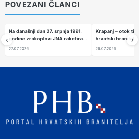
POVEZANI ČLANCI
Na današnji dan 27. srpnja 1991.
Krapanj – otok tiš
godine zrakoplovi JNA raketirali
hrvatski branitelj
‹
›
su vojarnu i obučni centar "Nikola
pronalaze mir
27.07.2026
26.07.2026
Šubić Zrinski" popularno zvanu
"Opatovačka pustara"