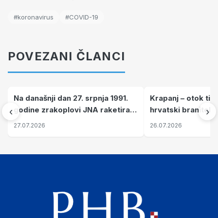
#koronavirus
#COVID-19
POVEZANI ČLANCI
Na današnji dan 27. srpnja 1991.
Krapanj – otok tiš
godine zrakoplovi JNA raketirali
hrvatski branitelj
‹
›
su vojarnu i obučni centar "Nikola
pronalaze mir
27.07.2026
26.07.2026
Šubić Zrinski" popularno zvanu
"Opatovačka pustara"