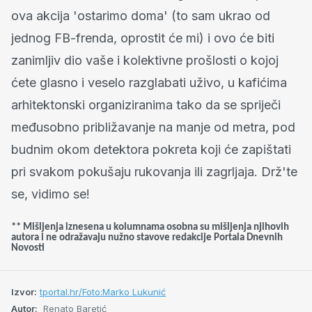
ova akcija 'ostarimo doma' (to sam ukrao od
jednog FB-frenda, oprostit će mi) i ovo će biti
zanimljiv dio vaše i kolektivne prošlosti o kojoj
ćete glasno i veselo razglabati uživo, u kafićima
arhitektonski organiziranima tako da se spriječi
međusobno približavanje na manje od metra, pod
budnim okom detektora pokreta koji će zapištati
pri svakom pokušaju rukovanja ili zagrljaja. Drž'te
se, vidimo se!
** Mišljenja iznesena u kolumnama osobna su mišljenja njihovih
autora i ne odražavaju nužno stavove redakcije Portala Dnevnih
Novosti
Izvor:
tportal.hr/Foto:Marko Lukunić
Autor:
Renato Baretić