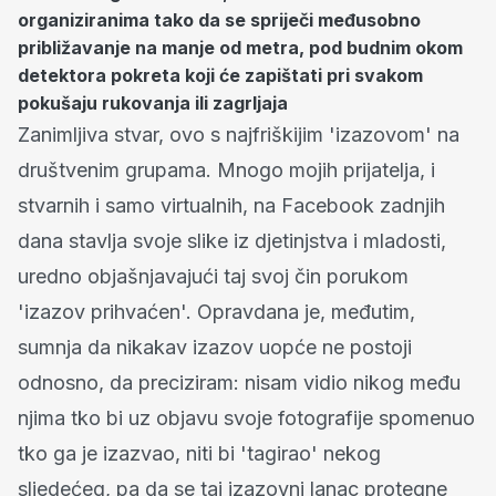
organiziranima tako da se spriječi međusobno
približavanje na manje od metra, pod budnim okom
detektora pokreta koji će zapištati pri svakom
pokušaju rukovanja ili zagrljaja
Zanimljiva stvar, ovo s najfriškijim 'izazovom' na
društvenim grupama. Mnogo mojih prijatelja, i
stvarnih i samo virtualnih, na Facebook zadnjih
dana stavlja svoje slike iz djetinjstva i mladosti,
uredno objašnjavajući taj svoj čin porukom
'izazov prihvaćen'. Opravdana je, međutim,
sumnja da nikakav izazov uopće ne postoji
odnosno, da preciziram: nisam vidio nikog među
njima tko bi uz objavu svoje fotografije spomenuo
tko ga je izazvao, niti bi 'tagirao' nekog
sljedećeg, pa da se taj izazovni lanac protegne