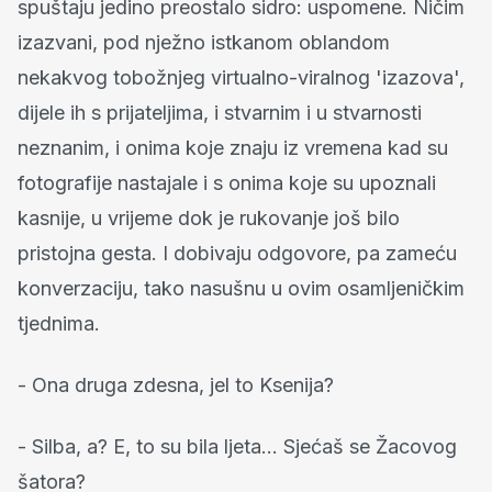
spuštaju jedino preostalo sidro: uspomene. Ničim
izazvani, pod nježno istkanom oblandom
nekakvog tobožnjeg virtualno-viralnog 'izazova',
dijele ih s prijateljima, i stvarnim i u stvarnosti
neznanim, i onima koje znaju iz vremena kad su
fotografije nastajale i s onima koje su upoznali
kasnije, u vrijeme dok je rukovanje još bilo
pristojna gesta. I dobivaju odgovore, pa zameću
konverzaciju, tako nasušnu u ovim osamljeničkim
tjednima.
- Ona druga zdesna, jel to Ksenija?
- Silba, a? E, to su bila ljeta… Sjećaš se Žacovog
šatora?