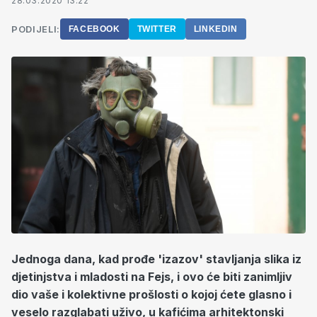
28.03.2020 13:22
PODIJELI:
FACEBOOK
TWITTER
LINKEDIN
Jednoga dana, kad prođe 'izazov' stavljanja slika iz
djetinjstva i mladosti na Fejs, i ovo će biti zanimljiv
dio vaše i kolektivne prošlosti o kojoj ćete glasno i
veselo razglabati uživo, u kafićima arhitektonski