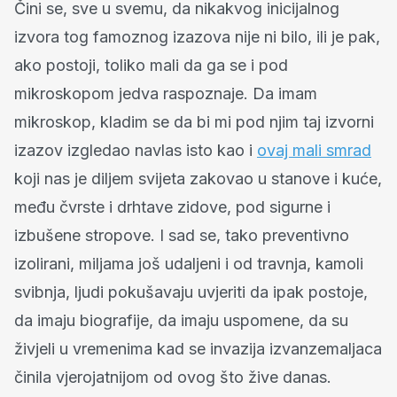
Čini se, sve u svemu, da nikakvog inicijalnog
izvora tog famoznog izazova nije ni bilo, ili je pak,
ako postoji, toliko mali da ga se i pod
mikroskopom jedva raspoznaje. Da imam
mikroskop, kladim se da bi mi pod njim taj izvorni
izazov izgledao navlas isto kao i
ovaj mali smrad
koji nas je diljem svijeta zakovao u stanove i kuće,
među čvrste i drhtave zidove, pod sigurne i
izbušene stropove. I sad se, tako preventivno
izolirani, miljama još udaljeni i od travnja, kamoli
svibnja, ljudi pokušavaju uvjeriti da ipak postoje,
da imaju biografije, da imaju uspomene, da su
živjeli u vremenima kad se invazija izvanzemaljaca
činila vjerojatnijom od ovog što žive danas.