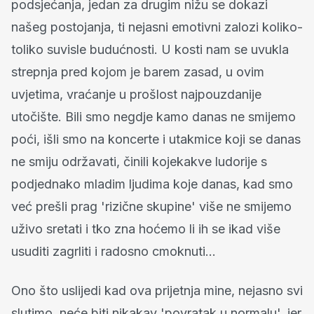
podsjećanja, jedan za drugim nižu se dokazi
našeg postojanja, ti nejasni emotivni zalozi koliko-
toliko suvisle budućnosti. U kosti nam se uvukla
strepnja pred kojom je barem zasad, u ovim
uvjetima, vraćanje u prošlost najpouzdanije
utočište. Bili smo negdje kamo danas ne smijemo
poći, išli smo na koncerte i utakmice koji se danas
ne smiju održavati, činili kojekakve ludorije s
podjednako mladim ljudima koje danas, kad smo
već prešli prag 'rizične skupine' više ne smijemo
uživo sretati i tko zna hoćemo li ih se ikad više
usuditi zagrliti i radosno cmoknuti…
Ono što uslijedi kad ova prijetnja mine, nejasno svi
slutimo, neće biti nikakav 'povratak u normalu', jer