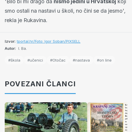
'Bilo bi mi drago da
nismo jedini u Hrvatskoj
koji
smo ostali na nastavi u školi, no čini se da jesmo',
rekla je Rukavina.
Izvor:
tportal.hr/Foto: Igor Soban/PIXSELL
Autor:
I. Ba.
#škola
#učenici
#Otočac
#nastava
#on line
POVEZANI ČLANCI