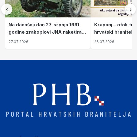
‹
›
Krapanj – otok tiš
Na današnji dan 27. srpnja 1991.
hrvatski branitelj
godine zrakoplovi JNA raketirali
pronalaze mir
su vojarnu i obučni centar "Nikola
26.07.2026
27.07.2026
Šubić Zrinski" popularno zvanu
"Opatovačka pustara"