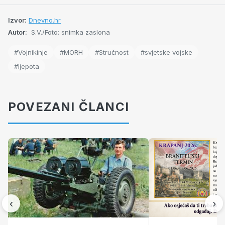
Izvor:
Dnevno.hr
Autor:
S.V./Foto: snimka zaslona
#Vojnikinje
#MORH
#Stručnost
#svjetske vojske
#ljepota
POVEZANI ČLANCI
‹
›