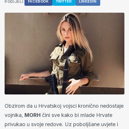
PODIJELI:
FACEBOOK
TWITTER
LINKEDIN
Obzirom da u Hrvatskoj vojsci kronično nedostaje
vojnika,
MORH
čini sve kako bi mlade Hrvate
privukao u svoje redove. Uz poboljšane uvjete i