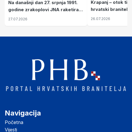
Krapanj – otok tiš
Na današnji dan 27. srpnja 1991.
hrvatski branitelj
godine zrakoplovi JNA raketirali
pronalaze mir
su vojarnu i obučni centar "Nikola
26.07.2026
27.07.2026
Šubić Zrinski" popularno zvanu
"Opatovačka pustara"
Navigacija
Početna
Vijesti