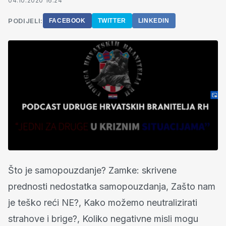
04.10.2020 16:24
PODIJELI:
FACEBOOK
TWITTER
LINKEDIN
Što je samopouzdanje? Zamke: skrivene
prednosti nedostatka samopouzdanja, Zašto nam
je teško reći NE?, Kako možemo neutralizirati
strahove i brige?, Koliko negativne misli mogu