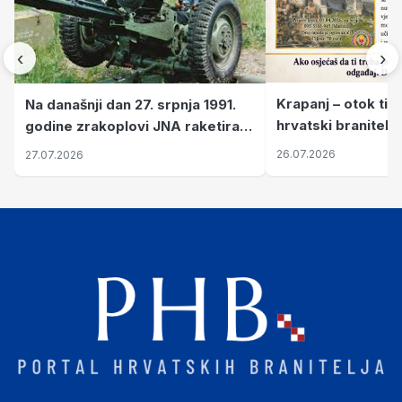
‹
›
Krapanj – otok tiš
Na današnji dan 27. srpnja 1991.
hrvatski branitelj
godine zrakoplovi JNA raketirali
pronalaze mir
su vojarnu i obučni centar "Nikola
26.07.2026
27.07.2026
Šubić Zrinski" popularno zvanu
"Opatovačka pustara"