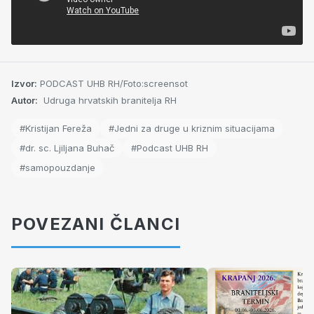
Izvor:
PODCAST UHB RH/Foto:screensot
Autor:
Udruga hrvatskih branitelja RH
#Kristijan Fereža
#Jedni za druge u kriznim situacijama
#dr. sc. Ljiljana Buhač
#Podcast UHB RH
#samopouzdanje
POVEZANI ČLANCI