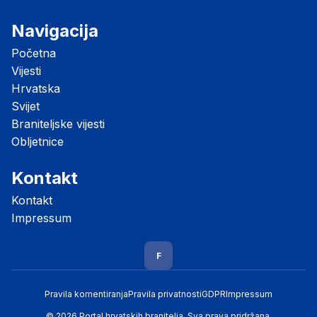
Navigacija
Početna
Vijesti
Hrvatska
Svijet
Braniteljske vijesti
Obljetnice
Kontakt
Kontakt
Impressum
F
Pravila komentiranja
Pravila privatnosti
GDPR
Impressum
© 2026 Portal hrvatskih branitelja. Sva prava pridržana.