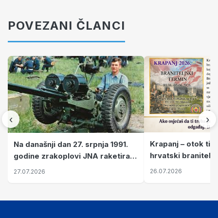
POVEZANI ČLANCI
‹
›
Krapanj – otok tiš
Na današnji dan 27. srpnja 1991.
hrvatski branitelj
godine zrakoplovi JNA raketirali
pronalaze mir
su vojarnu i obučni centar "Nikola
26.07.2026
27.07.2026
Šubić Zrinski" popularno zvanu
"Opatovačka pustara"