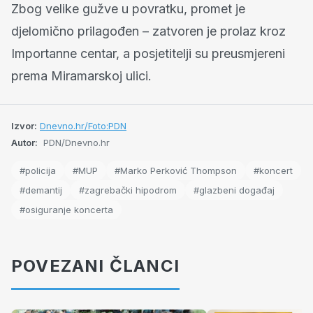
Zbog velike gužve u povratku, promet je
djelomično prilagođen – zatvoren je prolaz kroz
Importanne centar, a posjetitelji su preusmjereni
prema Miramarskoj ulici.
Izvor:
Dnevno.hr/Foto:PDN
Autor:
PDN/Dnevno.hr
#policija
#MUP
#Marko Perković Thompson
#koncert
#demantij
#zagrebački hipodrom
#glazbeni događaj
#osiguranje koncerta
POVEZANI ČLANCI