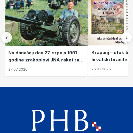
‹
›
Krapanj – otok tiš
Na današnji dan 27. srpnja 1991.
hrvatski branitelj
godine zrakoplovi JNA raketirali
pronalaze mir
su vojarnu i obučni centar "Nikola
26.07.2026
27.07.2026
Šubić Zrinski" popularno zvanu
"Opatovačka pustara"