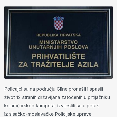
Policajci su na području Gline pronašli i spasili
život 12 stranih državljana zatočenih u prtljažniku
krijumčarskog kampera, izvijestili su u petak
iz sisačko-moslavačke Policijske uprave.