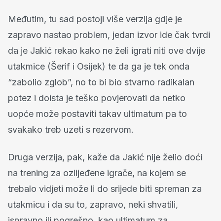
Međutim, tu sad postoji više verzija gdje je
zapravo nastao problem, jedan izvor ide čak tvrdi
da je Jakić rekao kako ne želi igrati niti ove dvije
utakmice (Šerif i Osijek) te da ga je tek onda
“zabolio zglob”, no to bi bio stvarno radikalan
potez i doista je teško povjerovati da netko
uopće može postaviti takav ultimatum pa to
svakako treb uzeti s rezervom.
Druga verzija, pak, kaže da Jakić nije želio doći
na trening za ozlijeđene igrače, na kojem se
trebalo vidjeti može li do srijede biti spreman za
utakmicu i da su to, zapravo, neki shvatili,
ispravno ili pogrešno, kao ultimatum za