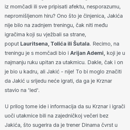
iz momčadi ili sve pripisati afektu, nesporazumu,
nepromišljenom hiru? Ono što je činjenica, Jakića
nije bilo na zadnjem treningu, čak niti među
igračima koji su vježbali sa strane,
poput
Lauritsena, Tolića ili Šutala
. Recimo, na
treningu je s momčadi bio i
Arijan Ademi,
koji je u
najmanju ruku upitan za utakmicu. Dakle, čak i on
je bio u kadru, ali Jakić - nije! To bi moglo značiti
da Jakić u srijedu neće igrati, da ga je Krznar
stavio na 'led'.
U prilog tome ide i informacija da su Krznar i igrači
uoči utakmice bili na zajedničkoj večeri bez
Jakića, što sugerira da je trener Dinama čvrst u