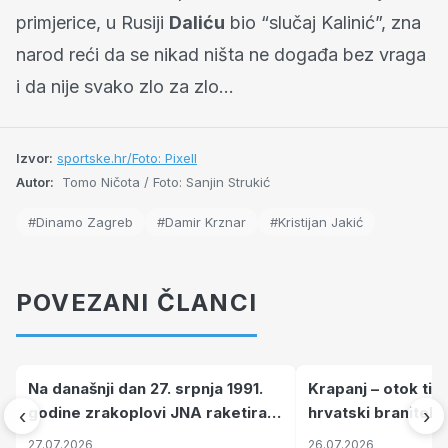
primjerice, u Rusiji
Daliću
bio “slučaj Kalinić”, zna
narod reći da se nikad ništa ne događa bez vraga
i da nije svako zlo za zlo...
Izvor:
sportske.hr/Foto: Pixell
Autor:
Tomo Ničota / Foto: Sanjin Strukić
#Dinamo Zagreb
#Damir Krznar
#Kristijan Jakić
POVEZANI ČLANCI
Na današnji dan 27. srpnja 1991.
Krapanj – otok tiš
godine zrakoplovi JNA raketirali
hrvatski branitelj
‹
›
su vojarnu i obučni centar "Nikola
pronalaze mir
27.07.2026
26.07.2026