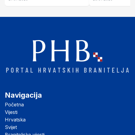
Šubić Zrinski" popularno zvanu
"Opatovačka pustara"
Navigacija
Početna
Vijesti
Hrvatska
Svijet
Braniteljske vijesti