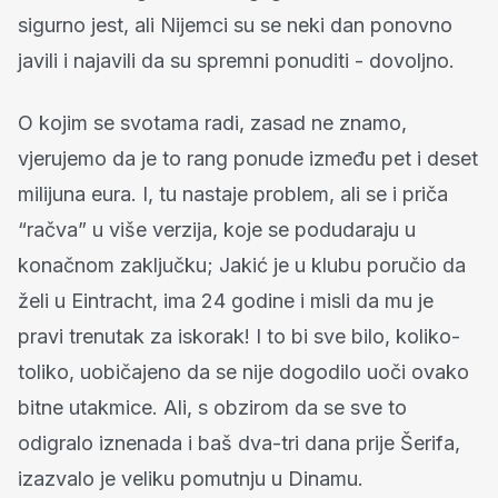
sigurno jest, ali Nijemci su se neki dan ponovno
javili i najavili da su spremni ponuditi - dovoljno.
O kojim se svotama radi, zasad ne znamo,
vjerujemo da je to rang ponude između pet i deset
milijuna eura. I, tu nastaje problem, ali se i priča
“račva” u više verzija, koje se podudaraju u
konačnom zaključku; Jakić je u klubu poručio da
želi u Eintracht, ima 24 godine i misli da mu je
pravi trenutak za iskorak! I to bi sve bilo, koliko-
toliko, uobičajeno da se nije dogodilo uoči ovako
bitne utakmice. Ali, s obzirom da se sve to
odigralo iznenada i baš dva-tri dana prije Šerifa,
izazvalo je veliku pomutnju u Dinamu.