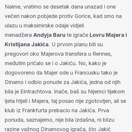
Naime, vratimo se desetak dana unazad i one
večeri nakon pobjede protiv Gorice, kad smo na
ulazu u maksimirske odaje vidjeli
menadžera
Andyja Baru
te igrače
Lovru Majera i
Kristijana Jakića
. U prvom planu bili su
pregovori oko Majerova transfera u Rennes,
međutim pričalo se i o Jakiću. No, kako je
dogovoreno da Majer ode u Francusku tako je
Dinamo i odbio ponude za Jakića, jedna od njih
bila je Eintrachtova. Inače, baš su Nijemci tijekom
ljeta htjeli i Majera, taj posao nije zgotovljen, ali se
klub iz Frankfurta prebacio na Jakića. Prva
ponuda, saznajemo, nije bila izdašna, ni blizu
razine važnog Dinamovog igrača, što Jakić