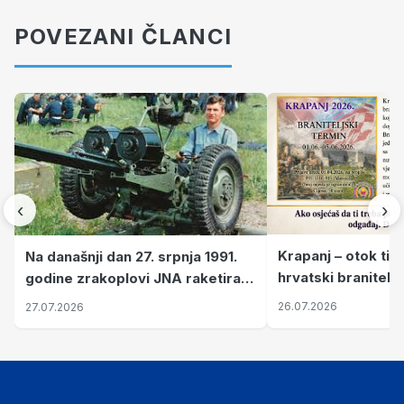
POVEZANI ČLANCI
‹
›
Krapanj – otok tiš
Na današnji dan 27. srpnja 1991.
hrvatski branitelj
godine zrakoplovi JNA raketirali
pronalaze mir
su vojarnu i obučni centar "Nikola
26.07.2026
27.07.2026
Šubić Zrinski" popularno zvanu
"Opatovačka pustara"