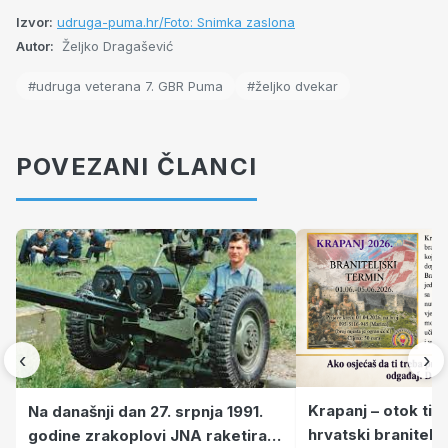
Izvor:
udruga-puma.hr/Foto: Snimka zaslona
Autor:
Željko Dragašević
#udruga veterana 7. GBR Puma
#željko dvekar
POVEZANI ČLANCI
‹
›
Krapanj – otok tiš
Na današnji dan 27. srpnja 1991.
hrvatski branitelj
godine zrakoplovi JNA raketirali