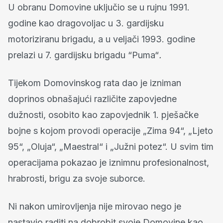
U obranu Domovine uključio se u rujnu 1991.
godine kao dragovoljac u 3. gardijsku
motoriziranu brigadu, a u veljači 1993. godine
prelazi u 7. gardijsku brigadu “Puma“
.
Tijekom Domovinskog rata dao je izniman
doprinos obnašajući različite zapovjedne
dužnosti, osobito kao zapovjednik 1. pješačke
bojne s kojom provodi operacije „Zima 94“, „Ljeto
95“, „Oluja“, „Maestral“ i „Južni potez“. U svim tim
operacijama pokazao je iznimnu profesionalnost,
hrabrosti, brigu za svoje suborce.
Ni nakon umirovljenja nije mirovao nego je
nastavio raditi na dobrobit svoje Domovine kao