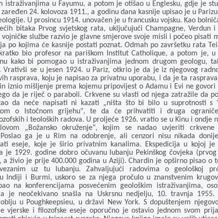
 istraživanjima u Fayumu, a potom je otišao u Englesku, gdje je stu
 zaređen 24. kolovoza 1911., a godinu dana kasnije upisao je u Pariz
eologije. U prosincu 1914. unovačen je u francusku vojsku. Kao bolnič
većih bitaka Prvog svjetskog rata, uključujući Champagne, Verdun i
vojničke službe razvio je glavne smjerove svoje misli i počeo pisati 
seja po kojima će kasnije postati poznat. Odmah po završetku rata Tei
 kratko bio profesor na pariškom Institut Catholique, a potom je, u 
inu kako bi pomogao u istraživanjima jednom drugom geologu, tak
 Vrativši se u jesen 1924. u Pariz, otkrio je da je iz njegovog radn
ih rasprava, koju je napisao za privatnu uporabu, i da je ta rasprav
din iznio mišljenje prema kojemu pripovijest o Adamu i Evi ne govori
ego da je riječ o paraboli. Crkvene su vlasti od njega zatražile da 
ao da neće napisati ni kazati „ništa što bi bilo u suprotnosti s '
om o Istočnom grijehu", te da će prihvatiti i druga ogranič
ilozofskih i teoloških radova. U proljeće 1926. vratio se u Kinu i ondje
lovom „Božansko okruženje“, kojim se nadao uvjeriti crkvene 
 Poslao ga je u Rim na odobrenje, ali cenzori nisu nikada donije
sati eseje, koje je širio privatnim kanalima. Ekspedicija u kojoj je
a je 1929. godine dobro očuvanu lubanju Pekinškog čovjeka (prvog 
, a živio je prije 400.000 godina u Aziji). Chardin je opširno pisao o
vezanim uz tu lubanju. Zahvaljujući radovima o geološkoj pro
u Indiji i Burmi, uskoro se za njega pročulo u znanstvenim krug
upao na konferencijama posvećenim geološkim istraživanjima, oso
ga je neočekivano snašla na Uskrsnu nedjelju, 10. travnja 1955.
oblju u Poughkeepsieu, u državi New York. S dopuštenjem njegov
e vjerske i filozofske eseje oporučno je ostavio jednom svom prijat