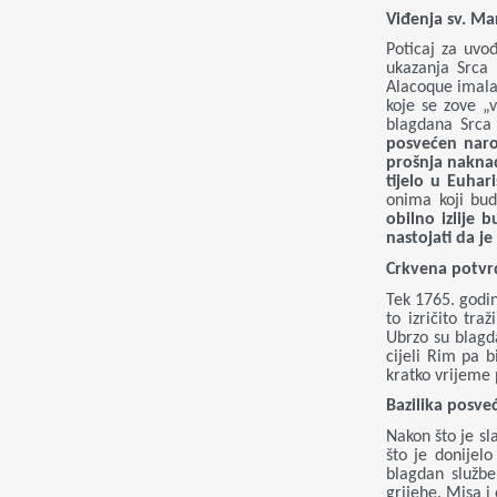
Viđenja sv. Ma
Poticaj za uvo
ukazanja Srca 
Alacoque imala 
koje se zove „v
blagdana Srca 
posvećen naro
prošnja nakna
tijelo u Euhari
onima koji bud
obilno izlije 
nastojati da je 
Crkvena potvr
Tek 1765. godin
to izričito tra
Ubrzo su blagd
cijeli Rim pa b
kratko vrijeme 
Bazilika posve
Nakon što je sl
što je donijel
blagdan službe
grijehe. Misa i