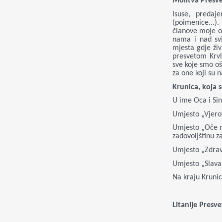
Molitva Presve
Isuse, preda
(poimenice...)
članove moje ob
nama i nad svi
mjesta gdje ži
presvetom Krvl
sve koje smo ošt
za one koji su 
Krunica, koja s
U ime Oca i Si
Umjesto „Vjerov
Umjesto „Oče na
zadovoljštinu z
Umjesto „Zdravo
Umjesto „Slava 
Na kraju Kruni
Litanije Presv