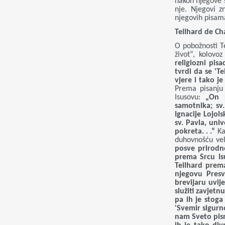
nakon njegove s
nje. Njegovi z
njegovih pisam
Teilhard de Ch
O pobožnosti T
život“, kolovo
religiozni pis
tvrdi da se 'T
vjere i tako j
Prema pisanju 
Isusovu:
„On p
samotnika; sv.
Ignacije Lojol
sv. Pavla, uni
pokreta. . .“
Ka
duhovnošću vel
posve prirodno
prema Srcu Is
Teilhard prema
njegovu Pres
brevijaru uvij
služiti zavjetn
pa ih je stoga
'Svemir sigurn
nam Sveto pism