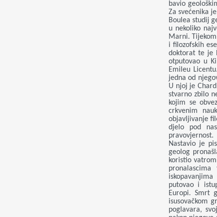
bavio geološkim
Za svećenika je
Boulea studij g
u nekoliko naj
Marni. Tijekom 
i filozofskih e
doktorat te je
otputovao u K
Emileu Licentu.
jedna od njegov
U njoj je Char
stvarno zbilo n
kojim se obvez
crkvenim nauk
objavljivanje f
djelo pod nas
pravovjernost.
Nastavio je pi
geolog pronašl
koristio vatrom
pronalascima 
iskopavanjima 
putovao i ist
Europi. Smrt 
isusovačkom gr
poglavara, svoj