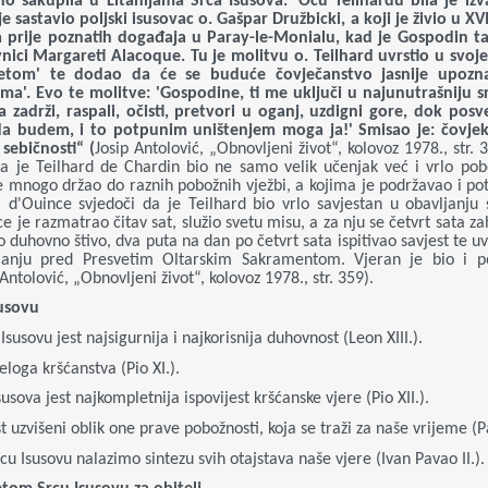
no sakupila u Litanijama Srca Isusova.' Ocu Teilhardu bila je i
je sastavio poljski isusovac o. Gašpar Družbicki, a koji je živio u XVII
 prije poznatih događaja u Paray-le-Monialu, kad je Gospodin ta
nici Margareti Alacoque. Tu je molitvu o. Teilhard uvrstio u svoj
jetom' te dodao da će se buduće čovječanstvo jasnije upozna
ima'. Evo te molitve: 'Gospodine, ti me uključi u najunutrašniju sr
zadrži, raspali, očisti, pretvori u oganj, uzdigni gore, dok po
 da budem, i to potpunim uništenjem moga ja!' Smisao je: čovjek
 sebičnosti“ (
Josip Antolović, „Obnovljeni život“, kolovoz 1978., str. 
a je Teilhard de Chardin bio ne samo velik učenjak već i vrlo pob
je mnogo držao do raznih pobožnih vježbi, a kojima je podržavao i po
O. d'Ouince svjedoči da je Teilhard bio vrlo savjestan u obavljanju 
e je razmatrao čitav sat, služio svetu misu, a za nju se četvrt sata za
ao duhovno štivo, dva puta na dan po četvrt sata ispitivao savjest te 
janju pred Presvetim Oltarskim Sakramentom. Vjeran je bio i p
 Antolović, „Obnovljeni život“, kolovoz 1978., str. 359).
susovu
susovu jest najsigurnija i najkorisnija duhovnost (Leon XIII.).
jeloga kršćanstva (Pio XI.).
usova jest najkompletnija ispovijest kršćanske vjere (Pio XII.).
st uzvišeni oblik one prave pobožnosti, koja se traži za naše vrijeme (P
u Isusovu nalazimo sintezu svih otajstava naše vjere (Ivan Pavao II.).