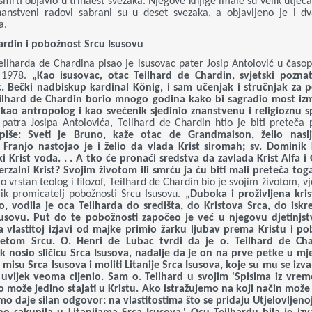
mrti objavio u trinaest svezaka. Njegove knjige imale su velik utjecaj
nanstveni radovi sabrani su u deset svezaka, a objavljeno je i d
a.
ardin i pobožnost Srcu Isusovu
eilharda de Chardina pisao je isusovac pater Josip Antolović u časop
z 1978.
„Kao isusovac, otac Teilhard de Chardin, svjetski poznat
ac. Bečki nadbiskup kardinal König, i sam učenjak i stručnjak za pov
eilhard de Chardin borio mnogo godina kako bi sagradio most iz
e kao antropolog i kao svećenik sjedinio znanstvenu i religioznu s
patra Josipa Antolovića, Teilhard de Chardin htio je biti preteča 
iše:
Sveti je Bruno, kaže otac de Grandmaison, želio naslj
 Franjo nastojao je i želio da vlada Krist siromah; sv. Dominik Kr
ski Krist vođa. . . A tko će pronaći sredstva da zavlada Krist Alfa 
verzalni Krist? Svojim životom ili smrću ja ću biti mali preteča tog
o vrstan teolog i filozof, Teilhard de Chardin bio je svojim životom,
ik promicatelj pobožnosti Srcu Isusovu.
„Duboka i proživljena krist
, vodila je oca Teilharda do središta, do Kristova Srca, do isk
usovu. Put do te pobožnosti započeo je već u njegovu djetinjst
 vlastitoj izjavi od majke primio žarku ljubav prema Kristu i 
vetom Srcu. O. Henri de Lubac tvrdi da je o. Teilhard de Ch
ek nosio sličicu Srca Isusova, nadalje da je on na prve petke u m
u misu Srca Isusova i moliti Litanije Srca Isusova, koje su mu se iz
 uvijek veoma cijenio. Sam o. Teilhard u svojim 'Spisima iz vrem
o može jedino stajati u Kristu. Ako istražujemo na koji način može 
o daje silan odgovor: na vlastitostima što se pridaju Utjelovljenoj 