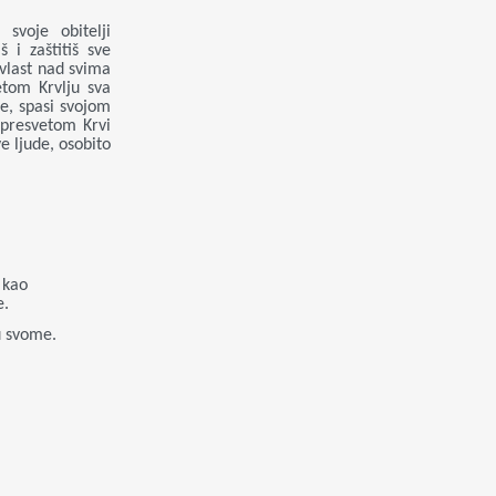
voje obitelji
 i zaštitiš sve
 vlast nad svima
etom Krvlju sva
e, spasi svojom
 presvetom Krvi
ve ljude, osobito
 kao
e.
u svome.