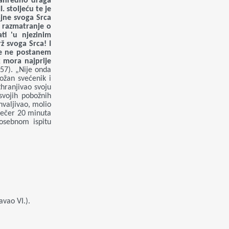
zvanredno draga
. stoljeću te je
jne svoga Srca
e razmatranje o
ti 'u njezinim
ž svoga Srca! I
sve ne postanem
 mora najprije
357). „Nije onda
ožan svećenik i
thranjivao svoju
svojih pobožnih
hvaljivao, molio
uvečer 20 minuta
osebnom ispitu
avao VI.).