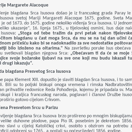
rije Margarete Alacoque
đenje blagdana Srca Isusova došao je iz francuskog grada Paray l
Isusova svetoj Mariji Margareti Alacoque 1675. godine. Sveta M
je od 1673. do 1675. godine nekoliko viđenja Srca Isusova. U jednom
eliko ukazanje", 16. lipnja 1675., u tijelovskoj osmini, Isus daje n
Isusova
: „Stoga od tebe tražim da prvi petak nakon tijelovs
čitom blagdanu u čast moga Srca, da mu se na taj dan učini č
dnom pričešću kako bi se nadoknadilo za sve nedostatke poštovan
stiji bilo izloženo na oltarima."
Na završetku poruke Isus obećava
u svetkovali blagdan njegova Srca:
„Obećavam ti da će se moje Sr
bujice svoje božanske ljubavi na sve one koji mu budu iskazali tu 
i drugi iskazuju“.
da blagdana Presvetog Srca Isusova
e papa Klement XIII. dopustio je slaviti blagdan Srca Isusova, i to sam
žili. Bili su to poljski biskupi onoga vremena i rimska Nadbratovšti
an prihvatile redovnice Reda Pohođenja, kojemu je pripadala sv. M
iskupi i kraljica francuskog naroda, poglavari i članovi Družbe Isuso
proširio gotovo cijelom Crkvom.
ćena Presvetom Srcu u Parizu
avljenje blagdana Srca Isusova brzo prošireno po mnogim biskupijama
o velike duhovne plodove, papa Pio IX. posebnim je dekretom 1856
no slavi u cijeloj Katoličkoj crkvi, osobito s obzirom na potrebu z
 oficij odobreni su 1765., a postali su općevrijedeći 1856. godine.