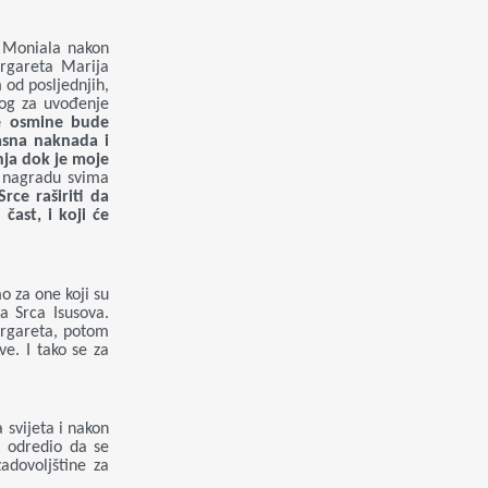
e Moniala nakon
argareta Marija
 od posljednjih,
alog za uvođenje
ke osmine bude
asna naknada i
ja dok je moje
 nagradu svima
ce raširiti da
čast, i koji će
o za one koji su
na Srca Isusova.
argareta, potom
ve. I tako se za
 svijeta i nakon
. odredio da se
adovoljštine za