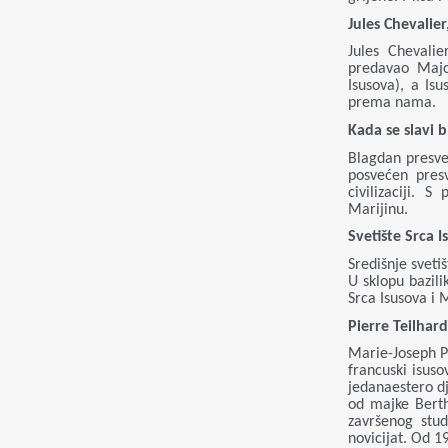
Jules Chevalie
Jules Chevalie
predavao Majc
Isusova), a Is
prema nama.
Kada se slavi 
Blagdan presve
posvećen presv
civilizaciji.
Marijinu.
Svetište Srca 
Središnje sveti
U sklopu bazili
Srca Isusova i 
Pierre Teilhar
Marie-Joseph Pi
francuski isuso
jedanaestero dj
od majke Bert
završenog stud
novicijat. Od 1