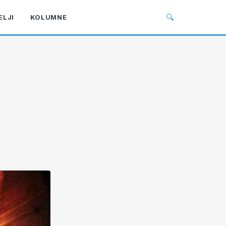
🔍
ELJI
KOLUMNE