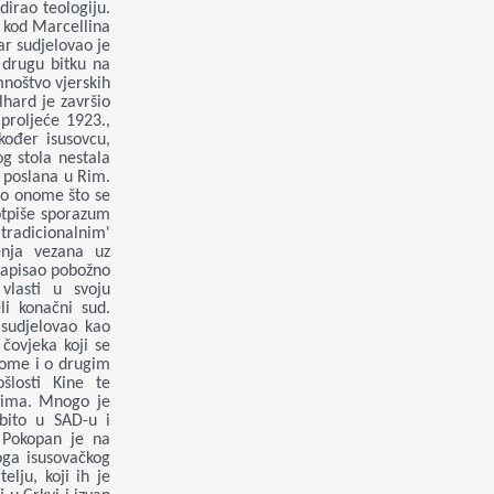
dirao teologiju.
u kod Marcellina
ar sudjelovao je
 drugu bitku na
mnoštvo vjerskih
lhard je završio
proljeće 1923.,
ođer isusovcu,
og stola nestala
a poslana u Rim.
 o onome što se
potpiše sporazum
tradicionalnim'
enja vezana uz
 napisao pobožno
vlasti u svoju
li konačni sud.
 sudjelovao kao
čovjeka koji se
 tome i o drugim
šlosti Kine te
ovima. Mnogo je
bito u SAD-u i
 Pokopan je na
oga isusovačkog
elju, koji ih je