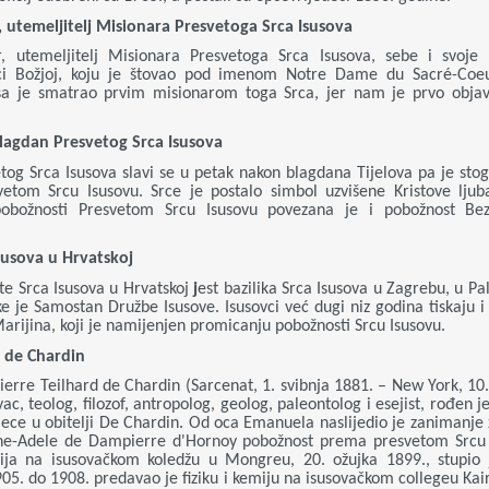
r, utemeljitelj Misionara Presvetoga Srca Isusova
r, utemeljitelj Misionara Presvetoga Srca Isusova, sebe i svoje 
i Božjoj, koju je štovao pod imenom Notre Dame du Sacr
é
-Coe
usa je smatrao prvim misionarom toga Srca, jer nam je prvo objav
blagdan Presvetog Srca Isusova
tog Srca Isusova slavi se u petak nakon blagdana Tijelova pa je stog
etom Srcu Isusovu. Srce je postalo simbol uzvišene Kristove ljub
 S pobožnosti Presvetom Srcu Isusovu povezana je i pobožnost Be
Isusova u Hrvatskoj
šte Srca Isusova u Hrvatskoj
j
est
bazilika Srca Isusova
u Zagrebu, u Pal
ke je Samostan Družbe Isusove. Isusovci već dugi niz godina tiskaju i 
Marijina, koji je namijenjen promicanju pobožnosti Srcu Isusovu.
d de Chardin
erre Teilhard de Chardin (Sarcenat, 1. svibnja 1881. – New York, 10.
vac, teolog, filozof, antropolog, geolog, paleontolog i esejist, rođen j
ece u obitelji De Chardin. Od oca Emanuela naslijedio je zanimanje 
he-Adele de Dampierre d'Hornoy pobožnost prema presvetom Srcu 
ija na isusovačkom koledžu u Mongreu, 20. ožujka 1899., stupio 
905. do 1908. predavao je fiziku i kemiju na isusovačkom collegeu Kai