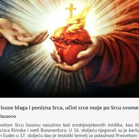
Isuse blaga i ponizna Srca, učini srce moje po Srcu svome
 Isusovo
vetom Srcu Isusovu nalazimo kod srednjovjekovnih mistika, kao što
isca Rimska i sveti Bonaventura. U 16. stoljeću njegovali su je kartuz
van Eudes u 17. stoljeću dao je teološki temelj za pobožnost Presvetom