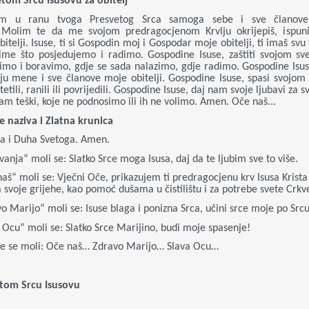
tom Srcu Isusovu za obitelj
jem u ranu tvoga Presvetog Srca samoga sebe i sve članove s
. Molim te da me svojom predragocjenom Krvlju okrijepiš, ispuniš
itelji. Isuse, ti si Gospodin moj i Gospodar moje obitelji, ti imaš svu
me što posjedujemo i radimo. Gospodine Isuse, zaštiti svojom sv
vimo i boravimo, gdje se sada nalazimo, gdje radimo. Gospodine Isus
ju mene i sve članove moje obitelji. Gospodine Isuse, spasi svojom
etili, ranili ili povrijedili. Gospodine Isuse, daj nam svoje ljubavi za s
nam teški, koje ne podnosimo ili ih ne volimo. Amen. Oče naš...
e naziva i Zlatna krunica
na i Duha Svetoga. Amen.
anja“ moli se: Slatko Srce moga Isusa, daj da te ljubim sve to više.
š“ moli se: Vječni Oče, prikazujem ti predragocjenu krv Isusa Krista
a svoje grijehe, kao pomoć dušama u čistilištu i za potrebe svete Crkv
 Marijo“ moli se: Isuse blaga i ponizna Srca, učini srce moje po Src
Ocu“ moli se: Slatko Srce Marijino, budi moje spasenje!
ce se moli: Oče naš… Zdravo Marijo… Slava Ocu…
etom Srcu Isusovu