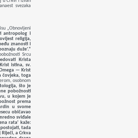
 u Crkvi i izvan
vanaest svezaka
isu „Obnovljeni
i antropolog i
ijest religija,
među znanosti i
poznaju duže'.“
pobožnosti Srcu
edovati Krista
ist istina, sv.
i Omega — Krist
a čovjeka, toga
 vjerom, osobnom
ologija, što je
rene pobožnosti
vu, u kojem je
pobožnost prema
ardin u svome
jesecu običavao
vanredno sviđale
ena rata' kaže:
postojati, tada
Riječi, a Crkva