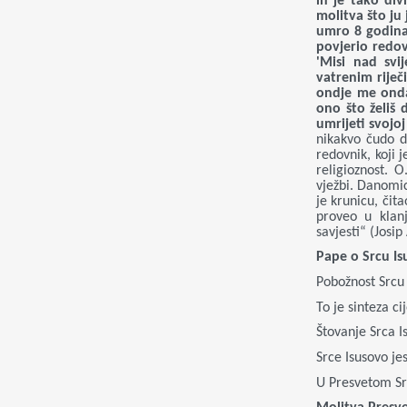
ih je tako div
molitva što ju 
umro 8 godina
povjerio redov
'Misi nad svi
vatrenim riječ
ondje me onda 
ono što želiš
umrijeti svojoj
nikakvo čudo d
redovnik, koji 
religioznost. 
vježbi. Danomic
je krunicu, čit
proveo u klan
savjesti“ (Josip
Pape o Srcu I
Pobožnost Srcu I
To je sinteza ci
Štovanje Srca Is
Srce Isusovo je
U Presvetom Src