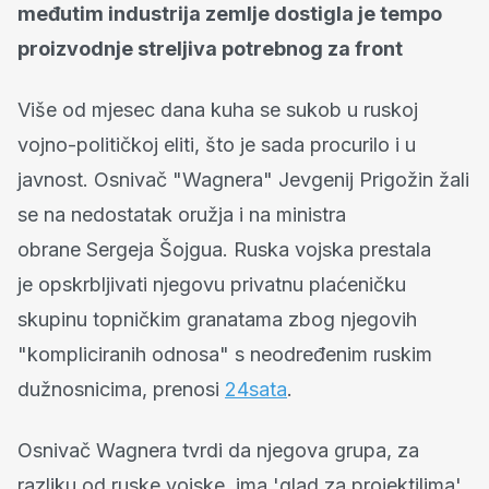
međutim industrija zemlje dostigla je tempo
proizvodnje streljiva potrebnog za front
Više od mjesec dana kuha se sukob u ruskoj
vojno-političkoj eliti, što je sada procurilo i u
javnost. Osnivač "Wagnera" Jevgenij Prigožin žali
se na nedostatak oružja i na ministra
obrane Sergeja Šojgua. Ruska vojska prestala
je opskrbljivati njegovu privatnu plaćeničku
skupinu topničkim granatama zbog njegovih
"kompliciranih odnosa" s neodređenim ruskim
dužnosnicima, prenosi
24sata
.
Osnivač Wagnera tvrdi da njegova grupa, za
razliku od ruske vojske, ima 'glad za projektilima',