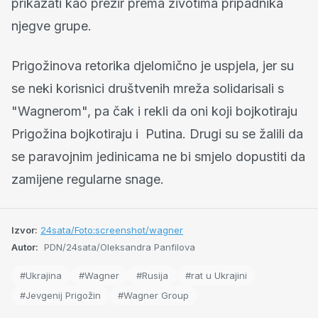
prikazati kao prezir prema životima pripadnika
njegve grupe.
Prigožinova retorika djelomično je uspjela, jer su
se neki korisnici društvenih mreža solidarisali s
"Wagnerom", pa čak i rekli da oni koji bojkotiraju
Prigožina bojkotiraju i Putina. Drugi su se žalili da
se paravojnim jedinicama ne bi smjelo dopustiti da
zamijene regularne snage.
Izvor:
24sata/Foto:screenshot/wagner
Autor:
PDN/24sata/Oleksandra Panfilova
#Ukrajina
#Wagner
#Rusija
#rat u Ukrajini
#Jevgenij Prigožin
#Wagner Group