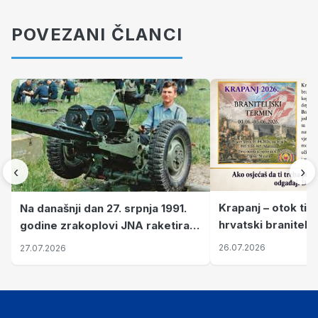
POVEZANI ČLANCI
‹
›
Krapanj – otok tiš
Na današnji dan 27. srpnja 1991.
hrvatski branitelj
godine zrakoplovi JNA raketirali
pronalaze mir
su vojarnu i obučni centar "Nikola
26.07.2026
27.07.2026
Šubić Zrinski" popularno zvanu
"Opatovačka pustara"