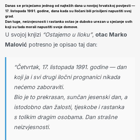
Danas se prisjećamo jednog od najtežih dana u novijoj hrvatskoj povijesti —
17. listopada 1991. godine
, dana kada su
Iločani bili prisiljeni napustiti svoj
grad
.
Dan tuge, neizvjesnosti i rastanka ostao je duboko urezan u sjećanje svih
koji su tada morali napustiti svoje domove.
U svojoj knjizi
“Ostajemo u Iloku”
,
otac Marko
Malović
potresno je opisao taj dan:
“Četvrtak, 17. listopada 1991. godine — dan
koji ja i svi drugi iločni prognanici nikada
nećemo zaboraviti.
Bio je to prekrasan, sunčan jesenski dan, a
istodobno dan žalosti, tjeskobe i rastanka
s tolikim dragim osobama. Dan strašne
neizvjesnosti.