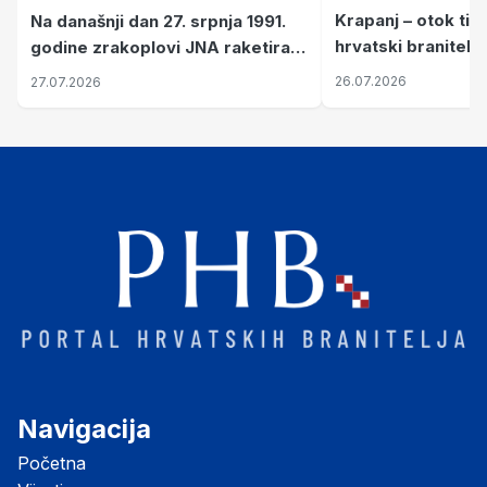
Krapanj – otok tiš
Na današnji dan 27. srpnja 1991.
hrvatski branitelj
godine zrakoplovi JNA raketirali
pronalaze mir
su vojarnu i obučni centar "Nikola
26.07.2026
27.07.2026
Šubić Zrinski" popularno zvanu
"Opatovačka pustara"
Navigacija
Početna