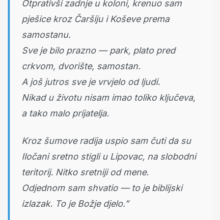
Otprativši zadnje u koloni, krenuo sam
pješice kroz Čaršiju i Koševe prema
samostanu.
Sve je bilo prazno — park, plato pred
crkvom, dvorište, samostan.
A još jutros sve je vrvjelo od ljudi.
Nikad u životu nisam imao toliko ključeva,
a tako malo prijatelja.
Kroz šumove radija uspio sam čuti da su
Iločani sretno stigli u Lipovac, na slobodni
teritorij. Nitko sretniji od mene.
Odjednom sam shvatio — to je biblijski
izlazak. To je Božje djelo.”