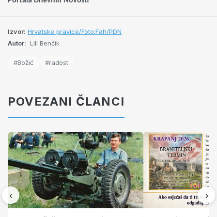
Portala Dnevnih Novosti
Izvor:
Hrvatske pravice/Foto:Fah/PDN
Autor:
Lili Benčik
#Božić
#radost
POVEZANI ČLANCI
‹
›