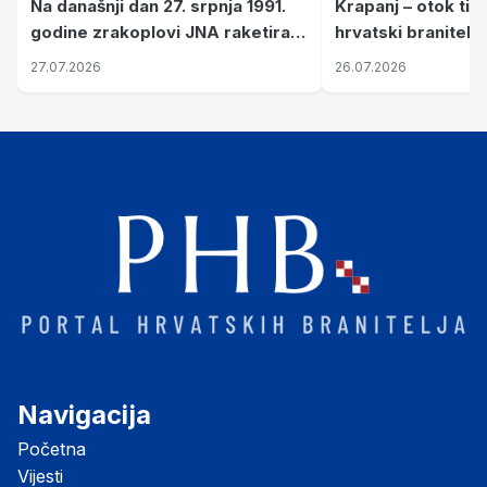
Krapanj – otok tiš
Na današnji dan 27. srpnja 1991.
hrvatski branitelj
godine zrakoplovi JNA raketirali
pronalaze mir
su vojarnu i obučni centar "Nikola
26.07.2026
27.07.2026
Šubić Zrinski" popularno zvanu
"Opatovačka pustara"
Navigacija
Početna
Vijesti