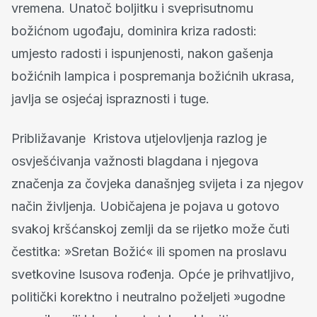
vremena. Unatoč boljitku i sveprisutnomu
božićnom ugođaju, dominira kriza radosti:
umjesto radosti i ispunjenosti, nakon gašenja
božićnih lampica i pospremanja božićnih ukrasa,
javlja se osjećaj ispraznosti i tuge.
Približavanje Kristova utjelovljenja razlog je
osvješćivanja važnosti blagdana i njegova
značenja za čovjeka današnjeg svijeta i za njegov
način življenja. Uobičajena je pojava u gotovo
svakoj kršćanskoj zemlji da se rijetko može čuti
čestitka: »Sretan Božić« ili spomen na proslavu
svetkovine Isusova rođenja. Opće je prihvatljivo,
politički korektno i neutralno poželjeti »ugodne