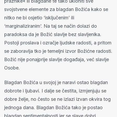
praznike« ili blagdane te tako ukloniti sve
svojstvene elemente za blagdan Božića kako se
nitko ne bi osjetio ‘isključenim’ ili
‘marginaliziranim’. Na taj se način dolazi do
paradoksa da je Božić slavlje bez slavljenika.
Postoji proslava i ozračje ljudske radosti, a pritom
se zaboravlja tko je temeljni izvor Božićne radosti.
Božić nije ponajprije slavlje događaja, već slavlje
Osobe.
Blagdan Božića u svojoj je naravi ostao blagdan
dobrote i ljubavi. I dalje se čestita, izmjenjuju se
dobre želje, no često se ne izlazi izvan okvira tog
jednoga dana. Blagdan Božića tako je postao
blagdan sentimentalnosti jer se slave dobri