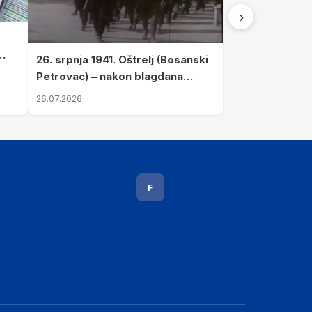
›
26. srpnja 1941. Oštrelj (Bosanski
Petrovac) – nakon blagdana
Svete Ane izvršen napad srpskih
26.07.2026
ustanika na vlak s ženama i
djecom
F