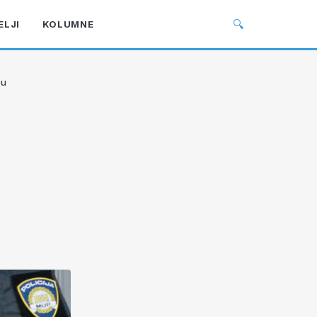
🔍
ELJI
KOLUMNE
bu