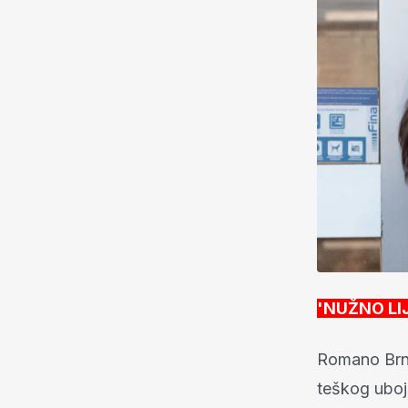
'NUŽNO LI
Romano Brnad
teškog uboj