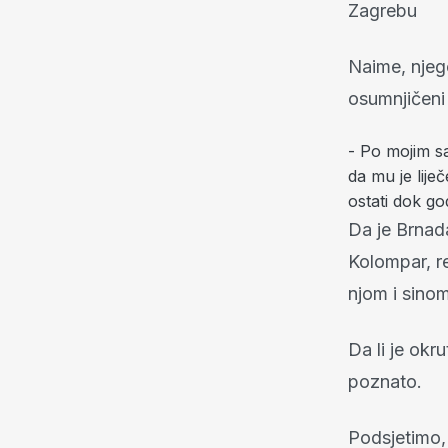
Zagrebu
Naime, njeg
osumnjičeni 
- Po mojim s
da mu je lij
ostati dok go
Da je Brnad
Kolompar, re
njom i sino
Da li je okr
poznato.
Podsjetimo, 