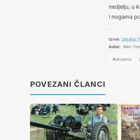
nedjelju, u
i nogama po 
Izvor:
24sata/ F
Autor:
Meri Tom
#ubojstvo
POVEZANI ČLANCI