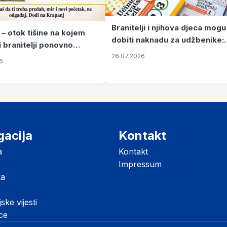
Branitelji i njihova djeca mogu
 – otok tišine na kojem
dobiti naknadu za udžbenike:
i branitelji ponovno
zahtjevi se podnose do 31.
26.07.2026
ze mir
6
listopada
gacija
Kontakt
a
Kontakt
Impressum
ka
jske vijesti
ice