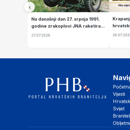
‹
Krapanj
Na današnji dan 27. srpnja 1991.
hrvatsk
godine zrakoplovi JNA raketirali
pronala
su vojarnu i obučni centar "Nikola
26.07.202
27.07.2026
Šubić Zrinski" popularno zvanu
"Opatovačka pustara"
Navi
Početn
Vijesti
Hrvats
Svijet
Branitel
Obljetn