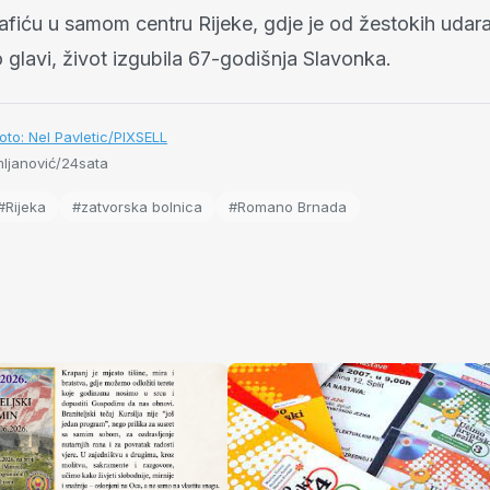
 kafiću u samom centru Rijeke, gdje je od žestokih uda
glavi, život izgubila 67-godišnja Slavonka.
oto: Nel Pavletic/PIXSELL
ljanović/24sata
#Rijeka
#zatvorska bolnica
#Romano Brnada