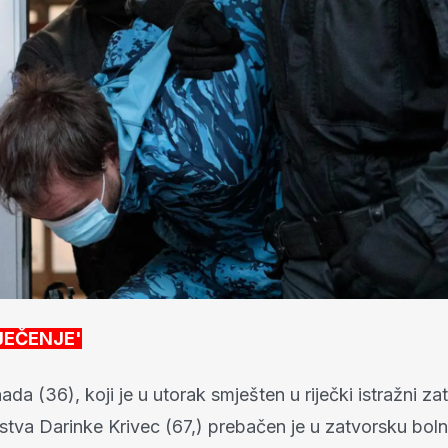
JEČENJE'
a (36), koji je u utorak smješten u riječki istražni z
stva Darinke Krivec (67,) prebačen je u zatvorsku boln