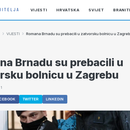
VIJESTI
HRVATSKA
SVIJET
BRANIT
›
›
VIJESTI
Romana Brnadu su prebacili u zatvorsku bolnicu u Zagre
a Brnadu su prebacili u
rsku bolnicu u Zagrebu
41
CEBOOK
TWITTER
LINKEDIN