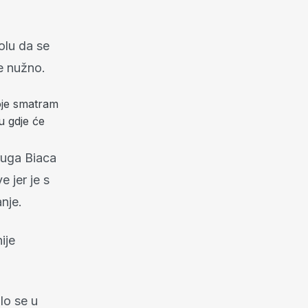
olu da se
je nužno.
koje smatram
u gdje će
ruga Biaca
 jer je s
nje.
ije
lo se u