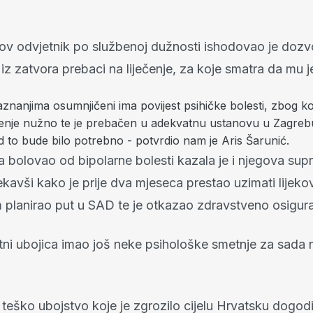
ov odvjetnik po službenoj dužnosti ishodovao je dozv
iz zatvora prebaci na liječenje, za koje smatra da mu 
aznanjima osumnjičeni ima povijest psihičke bolesti, zbog 
ečenje nužno te je prebačen u adekvatnu ustanovu u Zagreb
d to bude bilo potrebno - potvrdio nam je Aris Šarunić.
a bolovao od bipolarne bolesti kazala je i njegova sup
kavši kako je prije dva mjeseca prestao uzimati lijekove
m planirao put u SAD te je otkazao zdravstveno osigura
utni ubojica imao još neke psihološke smetnje za sada n
teško ubojstvo koje je zgrozilo cijelu Hrvatsku dogodi