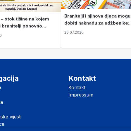
Branitelji i njihova djeca mogu
 – otok tišine na kojem
dobiti naknadu za udžbenike:
i branitelji ponovno
zahtjevi se podnose do 31.
26.07.2026
ze mir
6
listopada
gacija
Kontakt
a
Kontakt
Impressum
ka
jske vijesti
ice