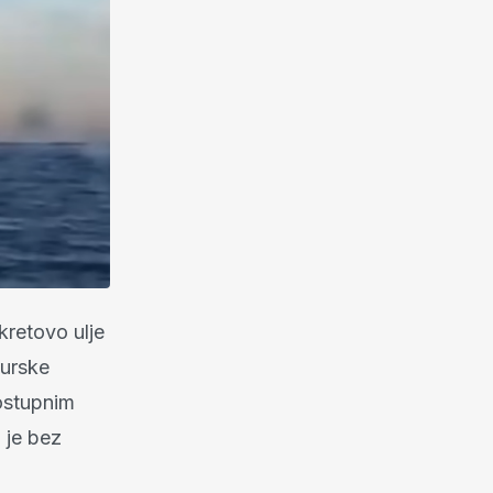
kretovo ulje
turske
ostupnim
 je bez