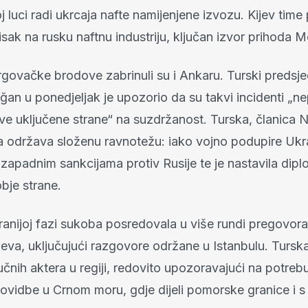
 luci radi ukrcaja nafte namijenjene izvozu. Kijev tim
tisak na rusku naftnu industriju, ključan izvor prihoda 
rgovačke brodove zabrinuli su i Ankaru. Turski predsj
an u ponedjeljak je upozorio da su takvi incidenti „nepr
ve uključene strane“ na suzdržanost. Turska, članica
a održava složenu ravnotežu: iako vojno podupire Ukra
i zapadnim sankcijama protiv Rusije te je nastavila dip
bje strane.
 ranijoj fazi sukoba posredovala u više rundi pregovor
eva, uključujući razgovore održane u Istanbulu. Turska
učnih aktera u regiji, redovito upozoravajući na potre
lovidbe u Crnom moru, gdje dijeli pomorske granice i s 