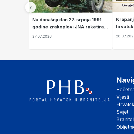
‹
Krapanj
Na današnji dan 27. srpnja 1991.
hrvatsk
godine zrakoplovi JNA raketirali
pronala
su vojarnu i obučni centar "Nikola
26.07.202
27.07.2026
Šubić Zrinski" popularno zvanu
"Opatovačka pustara"
Navi
Početn
Vijesti
Hrvats
Svijet
Branitel
Obljetn