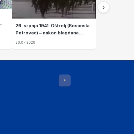
›
26. srpnja 1941. Oštrelj (Bosanski
Petrovac) – nakon blagdana
Svete Ane izvršen napad srpskih
26.07.2026
ustanika na vlak s ženama i
djecom
F