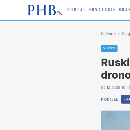
›
Početna
Blog
VIJESTI
Ruski
dron
02.12.2025 10:4
PODIJELI:
FA