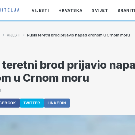
VIJESTI
HRVATSKA
SVIJET
BRANIT
›
›
VIJESTI
Ruski teretni brod prijavio napad dronom u Crnom moru
 teretni brod prijavio nap
om u Crnom moru
5
CEBOOK
TWITTER
LINKEDIN