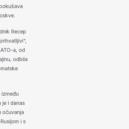
e pokušava
Moskve.
ednik Recep
ihvatljivi“,
 NATO-a, od
jinu, odbila
lomatske
a između
 je i danas
bu očuvanja
Rusijom i s