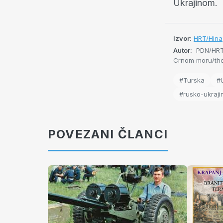
Ukrajinom.
Izvor:
HRT/Hina
Autor:
PDN/HRT/
Crnom moru/th
#Turska
#
#rusko-ukrajin
POVEZANI ČLANCI