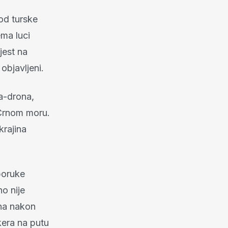
 od turske
ema luci
jest na
objavljeni.
a-drona,
 Crnom moru.
krajina
poruke
o nije
na nakon
kera na putu