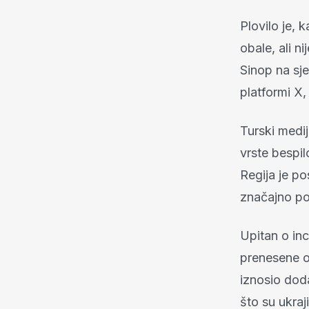
Plovilo je, 
obale, ali n
Sinop na sje
platformi X,
Turski medi
vrste bespil
Regija je po
značajno po
Upitan o in
prenesene od
iznosio dod
što su ukra