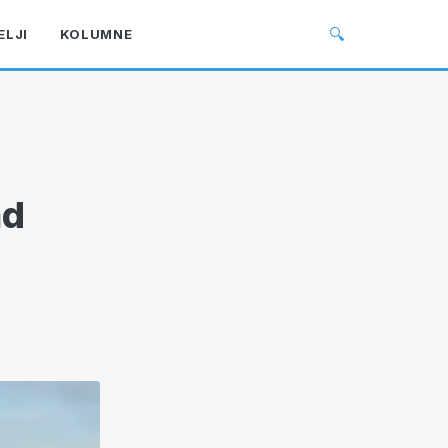
🔍
ELJI
KOLUMNE
ad