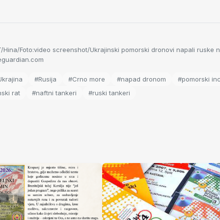
Hina/Foto:video screenshot/Ukrajinski pomorski dronovi napali ruske n
eguardian.com
Ukrajina
#Rusija
#Crno more
#napad dronom
#pomorski inc
ski rat
#naftni tankeri
#ruski tankeri