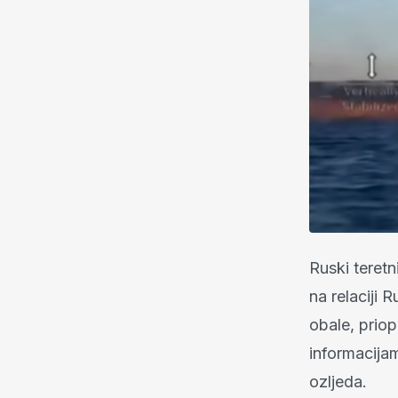
Ruski teret
na relaciji 
obale, prio
informacija
ozljeda.