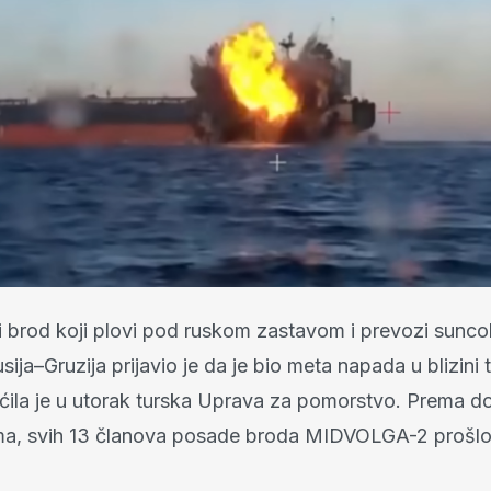
ni brod koji plovi pod ruskom zastavom i prevozi sunco
Rusija–Gruzija prijavio je da je bio meta napada u blizini 
pćila je u utorak turska Uprava za pomorstvo. Prema d
ma, svih 13 članova posade broda MIDVOLGA-2 prošlo