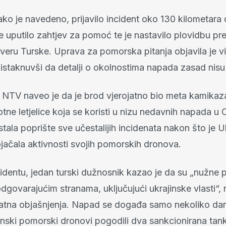
kako je navedeno, prijavilo incident oko 130 kilometara
ije uputilo zahtjev za pomoć te je nastavilo plovidbu pr
veru Turske. Uprava za pomorska pitanja objavila je vi
 istaknuvši da detalji o okolnostima napada zasad nisu 
j NTV naveo je da je brod vjerojatno bio meta kamikaz
otne letjelice koja se koristi u nizu nedavnih napada u
stala poprište sve učestalijih incidenata nakon što je U
jačala aktivnosti svojih pomorskih dronova.
cidentu, jedan turski dužnosnik kazao je da su „nužne 
govarajućim stranama, uključujući ukrajinske vlasti“, n
atna objašnjenja. Napad se događa samo nekoliko da
jinski pomorski dronovi pogodili dva sankcionirana tan