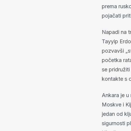
prema ruskoj
pojačati pri
Napadi na t
Tayyip Erdoğ
pozvavši „s
početka rat
se pridružit
kontakte s o
Ankara je u
Moskve i Kij
jedan od klj
sigurnosti p