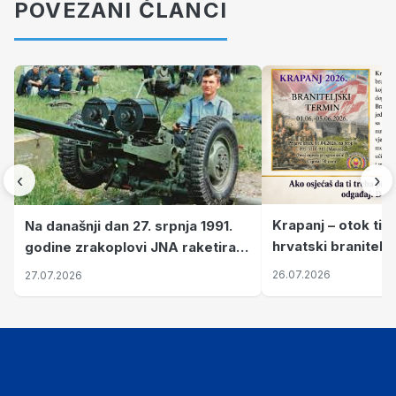
POVEZANI ČLANCI
‹
›
Krapanj – otok tiš
Na današnji dan 27. srpnja 1991.
hrvatski branitelj
godine zrakoplovi JNA raketirali
pronalaze mir
su vojarnu i obučni centar "Nikola
26.07.2026
27.07.2026
Šubić Zrinski" popularno zvanu
"Opatovačka pustara"