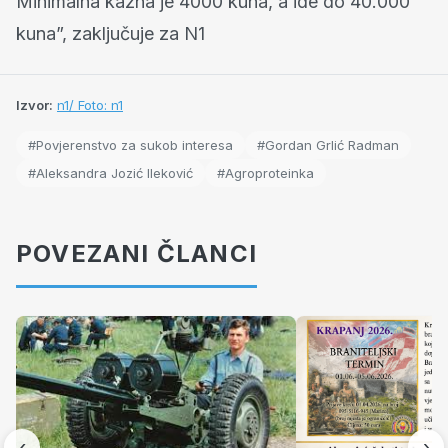
Minimalna kazna je 4000 kuna, a ide do 40.000
kuna”, zaključuje za N1
Izvor:
n1/ Foto: n1
#Povjerenstvo za sukob interesa
#Gordan Grlić Radman
#Aleksandra Jozić Ileković
#Agroproteinka
POVEZANI ČLANCI
‹
›