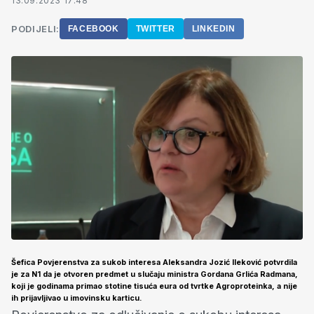
13.09.2023 17:48
PODIJELI:
FACEBOOK
TWITTER
LINKEDIN
Šefica Povjerenstva za sukob interesa Aleksandra Jozić Ileković potvrdila
je za N1 da je otvoren predmet u slučaju ministra Gordana Grlića Radmana,
koji je godinama primao stotine tisuća eura od tvrtke Agroproteinka, a nije
ih prijavljivao u imovinsku karticu.