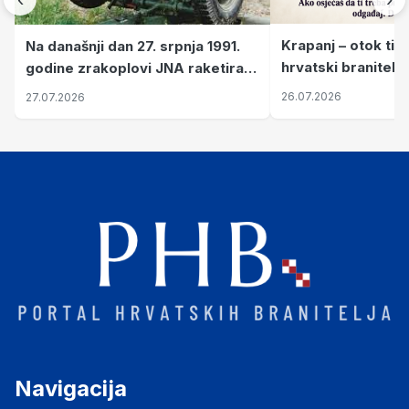
Krapanj – otok tiš
Na današnji dan 27. srpnja 1991.
hrvatski branitelj
godine zrakoplovi JNA raketirali
pronalaze mir
su vojarnu i obučni centar "Nikola
26.07.2026
27.07.2026
Šubić Zrinski" popularno zvanu
"Opatovačka pustara"
Navigacija