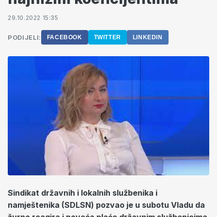
29.10.2022 15:35
PODIJELI:
FACEBOOK
TWITTER
LINKEDIN
Sindikat državnih i lokalnih službenika i
namještenika (SDLSN) pozvao je u subotu Vladu da