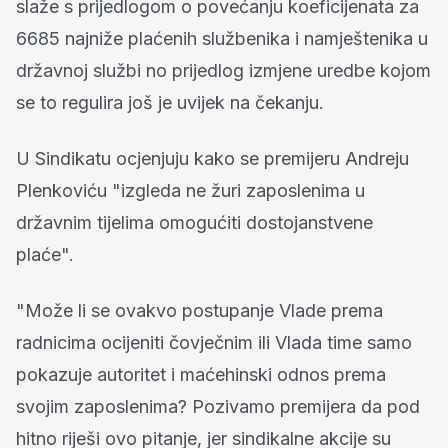
slaže s prijedlogom o povećanju koeficijenata za
6685 najniže plaćenih službenika i namještenika u
državnoj službi no prijedlog izmjene uredbe kojom
se to regulira još je uvijek na čekanju.
U Sindikatu ocjenjuju kako se premijeru Andreju
Plenkoviću "izgleda ne žuri zaposlenima u
državnim tijelima omogućiti dostojanstvene
plaće".
"Može li se ovakvo postupanje Vlade prema
radnicima ocijeniti čovječnim ili Vlada time samo
pokazuje autoritet i maćehinski odnos prema
svojim zaposlenima? Pozivamo premijera da pod
hitno riješi ovo pitanje, jer sindikalne akcije su