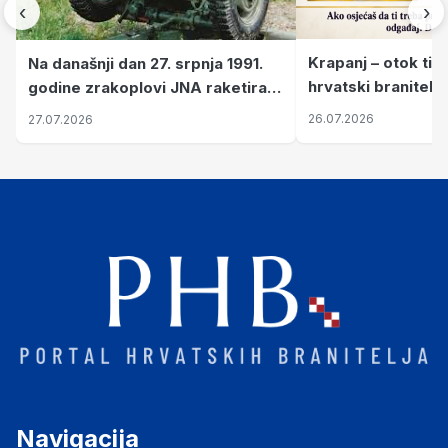
‹
›
Krapanj – otok tiš
Na današnji dan 27. srpnja 1991.
hrvatski branitelj
godine zrakoplovi JNA raketirali
pronalaze mir
su vojarnu i obučni centar "Nikola
26.07.2026
27.07.2026
Šubić Zrinski" popularno zvanu
"Opatovačka pustara"
Navigacija