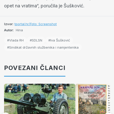
opet na vratima“, poručila je Šušković.
Izvor:
tportal.hr/Foto: Screenshot
Autor:
Hina
#Vlada RH
#SDLSN
#Iva Šušković
#Sindikat državnih službenika i namjentenika
POVEZANI ČLANCI