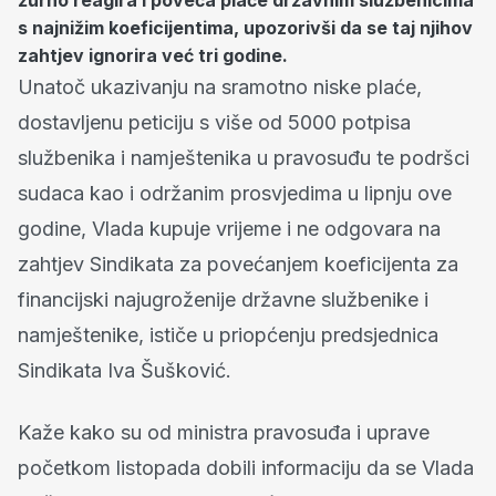
žurno reagira i poveća plaće državnim službenicima
s najnižim koeficijentima, upozorivši da se taj njihov
zahtjev ignorira već tri godine.
Unatoč ukazivanju na sramotno niske plaće,
dostavljenu peticiju s više od 5000 potpisa
službenika i namještenika u pravosuđu te podršci
sudaca kao i održanim prosvjedima u lipnju ove
godine, Vlada kupuje vrijeme i ne odgovara na
zahtjev Sindikata za povećanjem koeficijenta za
financijski najugroženije državne službenike i
namještenike, ističe u priopćenju predsjednica
Sindikata Iva Šušković.
Kaže kako su od ministra pravosuđa i uprave
početkom listopada dobili informaciju da se Vlada