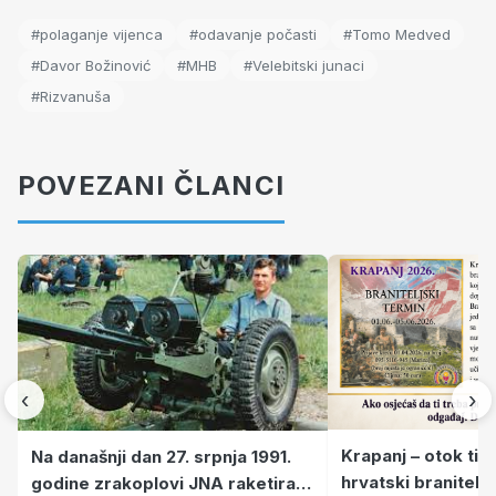
#polaganje vijenca
#odavanje počasti
#Tomo Medved
#Davor Božinović
#MHB
#Velebitski junaci
#Rizvanuša
POVEZANI ČLANCI
‹
›
Krapanj – otok tiš
Na današnji dan 27. srpnja 1991.
hrvatski branitelj
godine zrakoplovi JNA raketirali