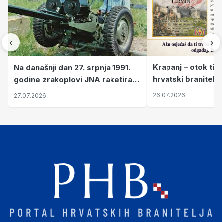
‹
›
Krapanj – otok tiš
Na današnji dan 27. srpnja 1991.
hrvatski branitelj
godine zrakoplovi JNA raketirali
pronalaze mir
su vojarnu i obučni centar "Nikola
26.07.2026
27.07.2026
Šubić Zrinski" popularno zvanu
"Opatovačka pustara"