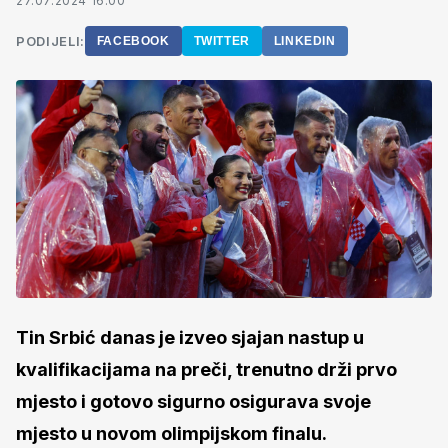
27.07.2024 16:00
PODIJELI:
FACEBOOK
TWITTER
LINKEDIN
Tin Srbić danas je izveo sjajan nastup u
kvalifikacijama na preči, trenutno drži prvo
mjesto i gotovo sigurno osigurava svoje
mjesto u novom olimpijskom finalu.