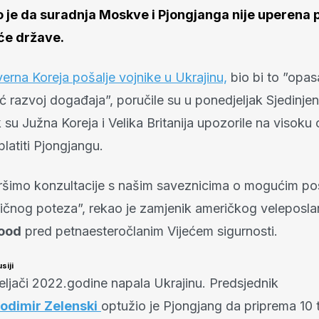
je da suradnja Moskve i Pjongjanga nije uperena p
će države.
verna Koreja pošalje vojnike u Ukrajinu,
bio bi to ”opas
ć razvoj događaja”, poručile su u ponedjeljak Sjedinj
su Južna Koreja i Velika Britanija upozorile na visoku 
latiti Pjongjangu.
ršimo konzultacije s našim saveznicima o mogućim po
ičnog poteza”, rekao je zamjenik američkog veleposla
ood
pred petnaesteročlanim Vijećem sigurnosti.
siji
veljači 2022.godine napala Ukrajinu. Predsjednik
odimir Zelenski
optužio je Pjongjang da priprema 10 