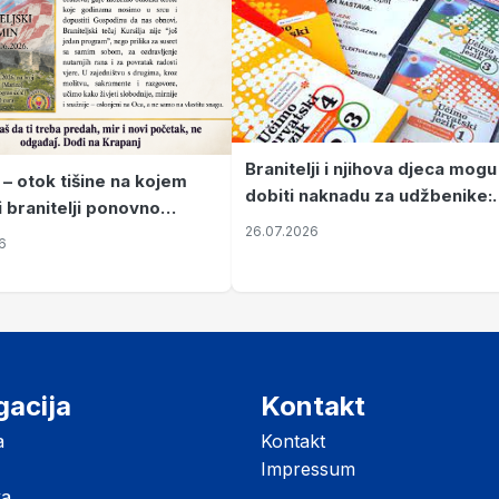
Branitelji i njihova djeca mogu
 – otok tišine na kojem
dobiti naknadu za udžbenike:
i branitelji ponovno
zahtjevi se podnose do 31.
26.07.2026
ze mir
6
listopada
gacija
Kontakt
a
Kontakt
Impressum
ka