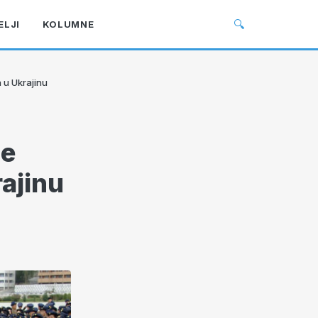
🔍
ELJI
KOLUMNE
a u Ukrajinu
je
rajinu