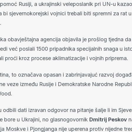
pomoć Rusiji, a ukrajinski veleposlanik pri UN-u kazao
a bi sjevernokorejski vojnici trebali biti spremni za rat u
.
a obavještajna agencija objavila je prošlog tjedna da 
jedi već poslali 1500 pripadnika specijalnih snaga u ist
ali proći kroz procese aklimatizacije i vojnih priprema.
stina, to označava opasan i zabrinjavajuć razvoj događa
jne veze između Rusije i Demokratske Narodne Republi
Wood.
u odbili dati izravan odgovor na pitanje šalje li im Sjev
se bore u Ukrajini, no glasnogovornik
Dmitrij Peskov
n
ja Moskve i Pjongjanga nije uperena protiv nijedne tre