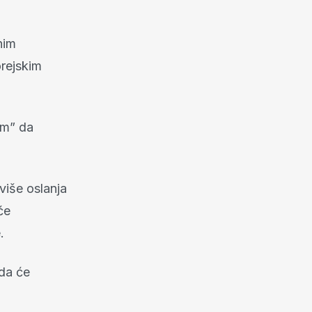
nim
orejskim
im” da
više oslanja
će
.
da će