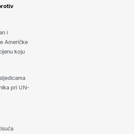
rotiv
an i
ene Američke
cijenu koju
sljedicama
nika pri UN-
tisuća