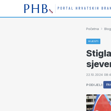
›
Početna
Blog
VIJESTI
Stigl
sjeve
22.10.2024 08:
PODIJELI:
FA