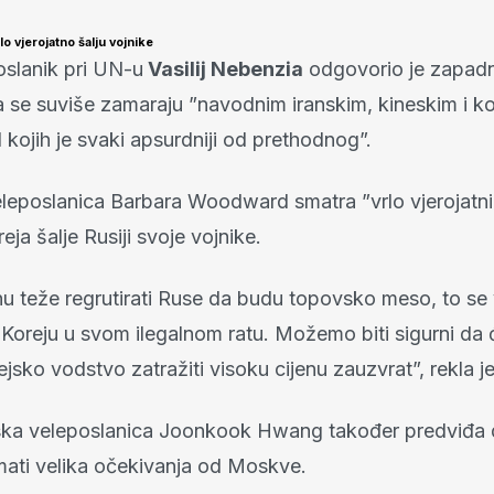
rlo vjerojatno šalju vojnike
oslanik pri UN-u
Vasilij Nebenzia
odgovorio je zapad
 se suviše zamaraju ”navodnim iranskim, kineskim i k
kojih je svaki apsurdniji od prethodnog”.
eleposlanica Barbara Woodward smatra ”vrlo vjerojatn
eja šalje Rusiji svoje vojnike.
nu teže regrutirati Ruse da budu topovsko meso, to se 
 Koreju u svom ilegalnom ratu. Možemo biti sigurni da 
jsko vodstvo zatražiti visoku cijenu zauzvrat”, rekla je
ska veleposlanica Joonkook Hwang također predviđa 
mati velika očekivanja od Moskve.