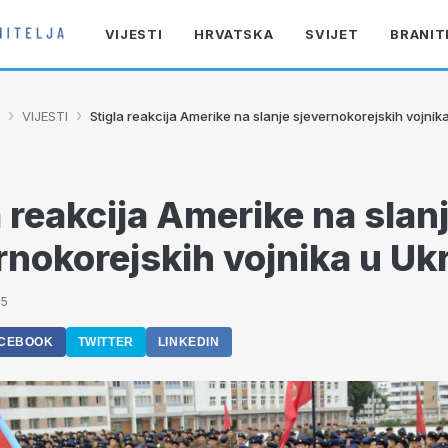
VIJESTI
HRVATSKA
SVIJET
BRANIT
›
›
VIJESTI
Stigla reakcija Amerike na slanje sjevernokorejskih vojnik
a reakcija Amerike na slan
rnokorejskih vojnika u Uk
45
CEBOOK
TWITTER
LINKEDIN