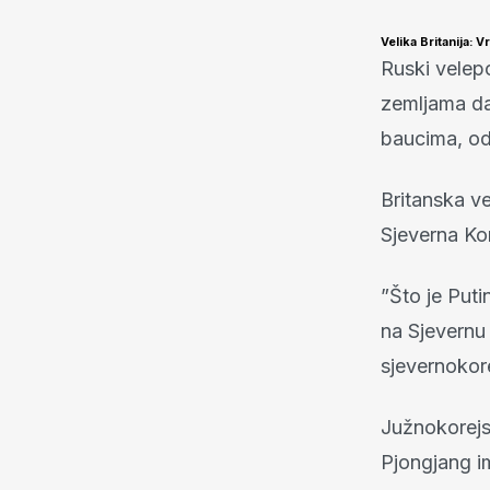
Velika Britanija: V
Ruski velep
zemljama da
baucima, od 
Britanska v
Sjeverna Kor
”Što je Puti
na Sjevernu
sjevernokore
Južnokorej
Pjongjang i