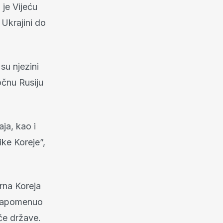
 je Vijeću
 Ukrajini do
su njezini
očnu Rusiju
ja, kao i
ke Koreje”,
erna Koreja
apomenuo
će države.