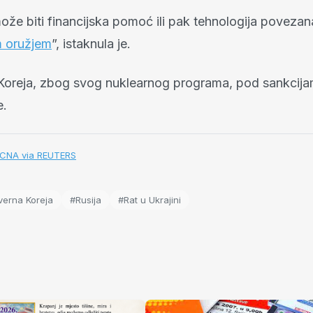
ože biti financijska pomoć ili pak tehnologija povezan
m oružjem
”, istaknula je.
 Koreja, zbog svog nuklearnog programa, pod sankci
e.
 KCNA via REUTERS
verna Koreja
#Rusija
#Rat u Ukrajini