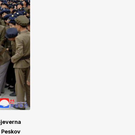
 Sjeverna
j Peskov