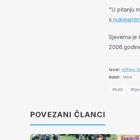
”U pitanju m
s
nuklearni
Sjeverna je
2006.godin
Izvor:
n1/Foto:
Autor:
Hina
#SAD
#Sje
POVEZANI ČLANCI