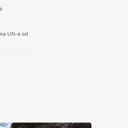
a
jama UN-a od