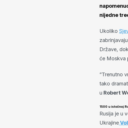
napomenuo 
nijedne tre
Ukoliko
Sje
zabrinjavaju
Države, dok 
će Moskva p
”Trenutno v
tako dramat
u
Robert W
1500 u istočnoj Ru
Rusija je u 
Ukrajine
Vol