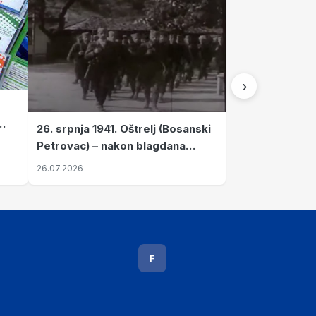
›
26. srpnja 1941. Oštrelj (Bosanski
Petrovac) – nakon blagdana
Svete Ane izvršen napad srpskih
26.07.2026
ustanika na vlak s ženama i
djecom
F