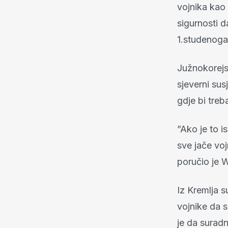
vojnika kao 
sigurnosti d
1.studenoga
Južnokorejsk
sjeverni sus
gdje bi treb
”Ako je to i
sve jače vo
poručio je 
Iz Kremlja s
vojnike da 
je da suradn