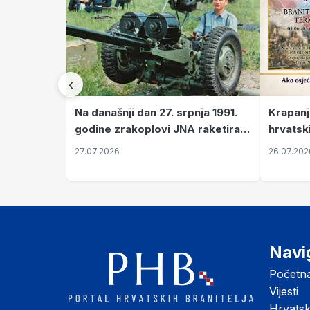
‹
Krapanj
Na današnji dan 27. srpnja 1991.
hrvatsk
godine zrakoplovi JNA raketirali
pronala
su vojarnu i obučni centar "Nikola
26.07.202
27.07.2026
Šubić Zrinski" popularno zvanu
"Opatovačka pustara"
Navi
Početn
Vijesti
Hrvats