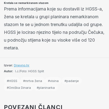
Kretala se nemarkiranom stazom
Prema informacijama koje su dostavili iz HGSS-a,
žena se kretala u grupi planinara nemarkiranom
stazom te se u jednom trenutku udaljila od grupe.
HGSS je locirao njezino tijelo na području Čečuka,
u podnožju stijena koje su visoke više od 120
metara.
Izvor:
Dnevno.hr
Autor:
I.J./Foto: HGSS Split
#HGSS
#mrtva žena
#visina
#padanje
#Omiška Dinara
#planinarka
POVEZANI ČLANCI