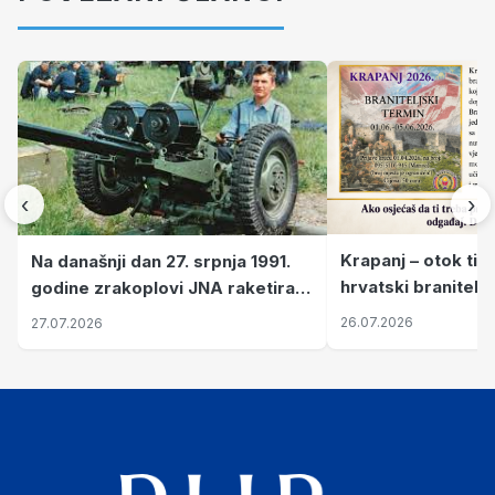
‹
›
Krapanj – otok tiš
Na današnji dan 27. srpnja 1991.
hrvatski branitelj
godine zrakoplovi JNA raketirali
pronalaze mir
su vojarnu i obučni centar "Nikola
26.07.2026
27.07.2026
Šubić Zrinski" popularno zvanu
"Opatovačka pustara"