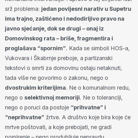
srž problema:
jedan povijesni narativ u Supetru
ima trajno, zaštićeno i nedodirljivo pravo na
javno sjećanje, dok se drugi – onaj iz
Domovinskog rata – briše, fragmentira i
proglašava “spornim”
. Kada se simboli HOS-a,
Vukovara i Škabrnje preboje, a partizanski
tekstovi o smrti za domovinu ostaju netaknuti,
tada više ne govorimo o zakonu, nego o
dvostrukim kriterijima
. Ne o komunalnom redu,
nego o
selektivnoj memoriji
. Ne o toleranciji,
nego o poruci da postoje
“prihvatne” i
“neprihvatne”
žrtve. A društvo koje bira koje će
mrtve poštovati, a koje prebojati, ne gradi
pomirenje – nego produbljuje nepravdu.