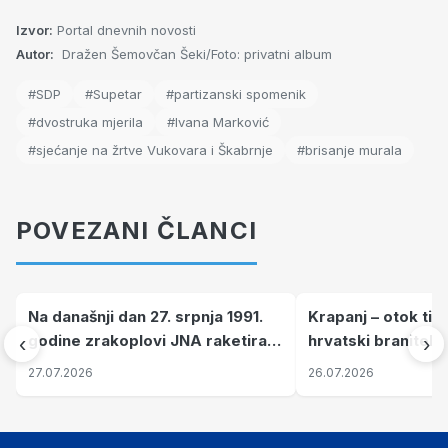
Izvor:
Portal dnevnih novosti
Autor:
Dražen Šemovčan Šeki/Foto: privatni album
#SDP
#Supetar
#partizanski spomenik
#dvostruka mjerila
#Ivana Marković
#sjećanje na žrtve Vukovara i Škabrnje
#brisanje murala
POVEZANI ČLANCI
Na današnji dan 27. srpnja 1991.
Krapanj – otok tiš
godine zrakoplovi JNA raketirali
hrvatski branitelj
‹
›
su vojarnu i obučni centar "Nikola
pronalaze mir
27.07.2026
26.07.2026
Šubić Zrinski" popularno zvanu
"Opatovačka pustara"