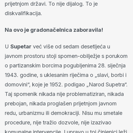
prijetnjom državi. To nije dijalog. To je
diskvalifikacija.
Na ovo je gradonačelnica zaboravila!
U
Supetar
već više od sedam desetljeća u
javnom prostoru stoji spomen-obilježje s porukom
o partizanskim borcima pogubljenima 28. siječnja
1943. godine, s uklesanim riječima o „slavi, borbi i
domovini“, koje je 1952. podigao „Narod Supetra“.
Taj spomenik nikada nije problematiziran, nikada
prebojan, nikada proglašen prijetnjom javnom
redu, urbanizmu ili demokraciji. Nisu mu smetale
procedure, nije tražio dozvole, nije izazivao
komunalne intervencije. I upravo u toj činjenici leži