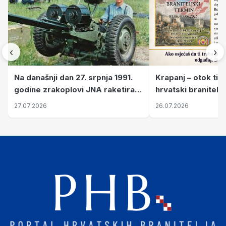
‹
›
Krapanj – otok tiš
Na današnji dan 27. srpnja 1991.
hrvatski branitelj
godine zrakoplovi JNA raketirali
pronalaze mir
su vojarnu i obučni centar "Nikola
26.07.2026
27.07.2026
Šubić Zrinski" popularno zvanu
"Opatovačka pustara"