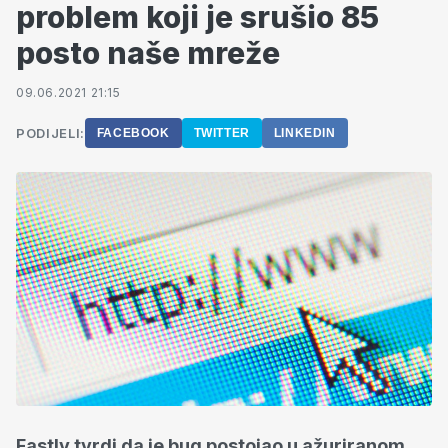
problem koji je srušio 85
posto naše mreže
09.06.2021 21:15
PODIJELI:
FACEBOOK
TWITTER
LINKEDIN
Fastly tvrdi da je bug postojao u ažuriranom