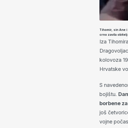
Tihomir, sin Ane i
crno zavila obitel
Iza Tihomira
Dragovoljac
kolovoza 19
Hrvatske vo
S navedenom
bojištu.
Dan
borbene z
još četvoric
vojne počast