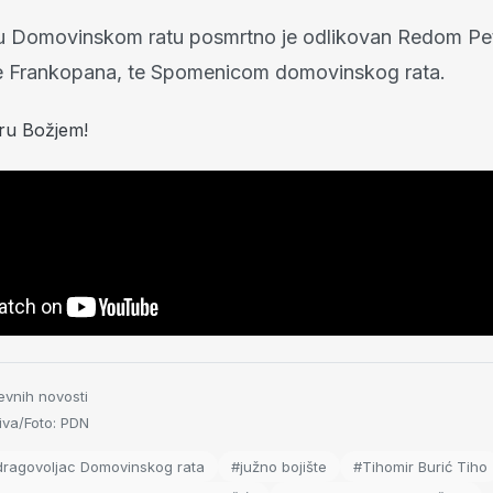
u Domovinskom ratu posmrtno je odlikovan Redom Pet
te Frankopana, te Spomenicom domovinskog rata.
ru Božjem!
evnih novosti
va/Foto: PDN
dragovoljac Domovinskog rata
#južno bojište
#Tihomir Burić Tiho