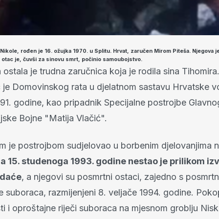
 Nikole, rođen je 16. ožujka 1970. u Splitu. Hrvat, zaručen Mirom Piteša. Njegova 
j: otac je, čuvši za sinovu smrt, počinio samoubojstvo.
 ostala je trudna zaručnica koja je rodila sina Tihomira
 je Domovinskog rata u djelatnom sastavu Hrvatske vo
91. godine, kao pripadnik Specijalne postrojbe Glavno
jske Bojne "Matija Vlačić".
 je postrojbom sudjelovao u borbenim djelovanjima
a 15. studenoga 1993. godine nestao je prilikom iz
adaće
, a njegovi su posmrtni ostaci, zajedno s posmrt
e suboraca, razmijenjeni 8. veljače 1994. godine. Poko
i i oproštajne riječi suboraca na mjesnom groblju Nisk