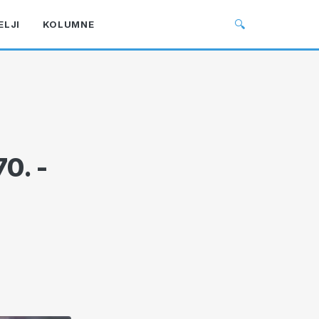
🔍
ELJI
KOLUMNE
0. -