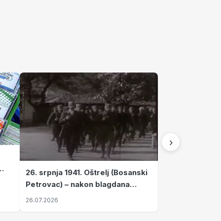
›
26. srpnja 1941. Oštrelj (Bosanski
Petrovac) – nakon blagdana
Svete Ane izvršen napad srpskih
26.07.2026
ustanika na vlak s ženama i
djecom