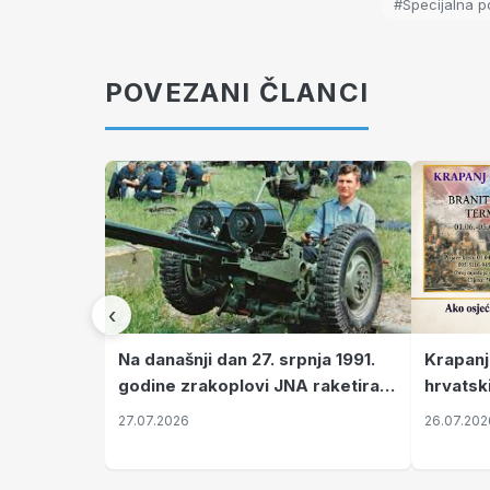
#Specijalna p
POVEZANI ČLANCI
‹
Krapanj
Na današnji dan 27. srpnja 1991.
hrvatsk
godine zrakoplovi JNA raketirali
pronala
su vojarnu i obučni centar "Nikola
26.07.202
27.07.2026
Šubić Zrinski" popularno zvanu
"Opatovačka pustara"