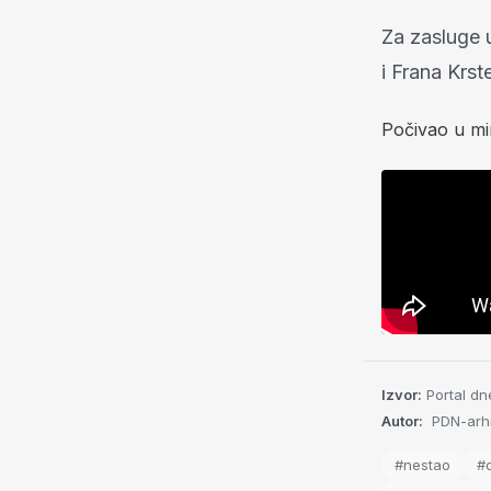
Za zasluge 
i Frana Krs
Počivao u mi
Izvor:
Portal dn
Autor:
PDN-arhi
#nestao
#