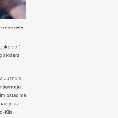
je prerana smrt u
.
jske od 1.
g stožera
 na Južnom
vršavanja
nim ostacima
pan je uz
o-Klis.