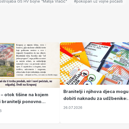
ostrojaba GS HV bojne "Matija Vlačić"
#pokopan uz vojne počasti
Branitelji i njihova djeca mogu
 – otok tišine na kojem
dobiti naknadu za udžbenike:
i branitelji ponovno
zahtjevi se podnose do 31.
26.07.2026
ze mir
6
listopada