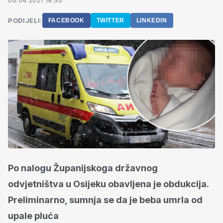
06.04.2021 19:30
PODIJELI:
FACEBOOK
TWITTER
LINKEDIN
Po nalogu Županijskoga državnog
odvjetništva u Osijeku obavljena je obdukcija.
Preliminarno, sumnja se da je beba umrla od
upale pluća