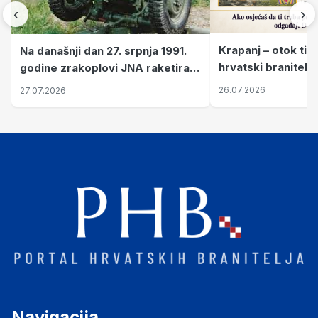
‹
›
Krapanj – otok tiš
Na današnji dan 27. srpnja 1991.
hrvatski branitelj
godine zrakoplovi JNA raketirali
pronalaze mir
su vojarnu i obučni centar "Nikola
26.07.2026
27.07.2026
Šubić Zrinski" popularno zvanu
"Opatovačka pustara"
Navigacija