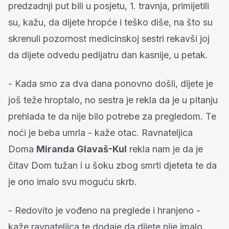
predzadnji put bili u posjetu, 1. travnja, primijetili
su, kažu, da dijete hropće i teško diše, na što su
skrenuli pozornost medicinskoj sestri rekavši joj
da dijete odvedu pedijatru dan kasnije, u petak.
- Kada smo za dva dana ponovno došli, dijete je
još teže hroptalo, no sestra je rekla da je u pitanju
prehlada te da nije bilo potrebe za pregledom. Te
noći je beba umrla - kaže otac. Ravnateljica
Doma
Miranda Glavaš-Kul
rekla nam je da je
čitav Dom tužan i u šoku zbog smrti djeteta te da
je ono imalo svu moguću skrb.
- Redovito je vođeno na preglede i hranjeno -
kaže ravnateljica te dodaje da dijete nije imalo