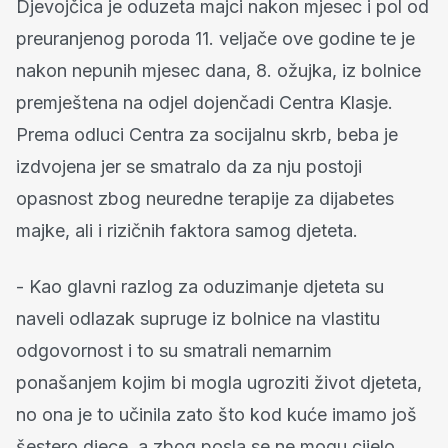
Djevojčica je oduzeta majci nakon mjesec i pol od
preuranjenog poroda 11. veljače ove godine te je
nakon nepunih mjesec dana, 8. ožujka, iz bolnice
premještena na odjel dojenčadi Centra Klasje.
Prema odluci Centra za socijalnu skrb, beba je
izdvojena jer se smatralo da za nju postoji
opasnost zbog neuredne terapije za dijabetes
majke, ali i rizičnih faktora samog djeteta.
- Kao glavni razlog za oduzimanje djeteta su
naveli odlazak supruge iz bolnice na vlastitu
odgovornost i to su smatrali nemarnim
ponašanjem kojim bi mogla ugroziti život djeteta,
no ona je to učinila zato što kod kuće imamo još
šestero djece, a zbog posla se ne mogu cijelo