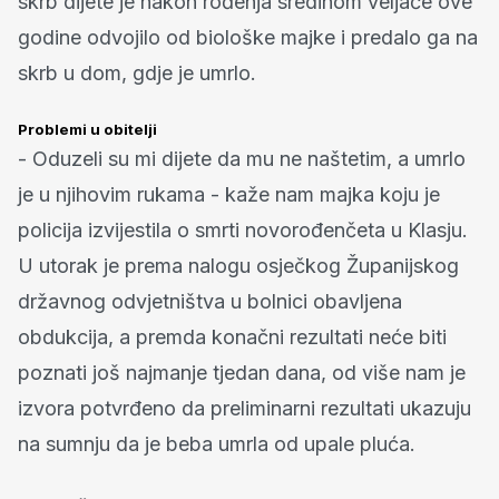
skrb dijete je nakon rođenja sredinom veljače ove
godine odvojilo od biološke majke i predalo ga na
skrb u dom, gdje je umrlo.
Problemi u obitelji
- Oduzeli su mi dijete da mu ne naštetim, a umrlo
je u njihovim rukama - kaže nam majka koju je
policija izvijestila o smrti novorođenčeta u Klasju.
U utorak je prema nalogu osječkog Županijskog
državnog odvjetništva u bolnici obavljena
obdukcija, a premda konačni rezultati neće biti
poznati još najmanje tjedan dana, od više nam je
izvora potvrđeno da preliminarni rezultati ukazuju
na sumnju da je beba umrla od upale pluća.