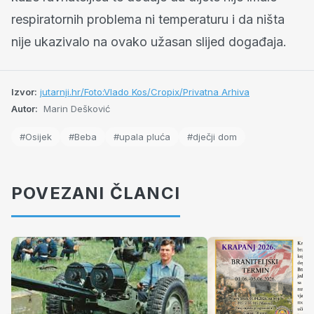
respiratornih problema ni temperaturu i da ništa
nije ukazivalo na ovako užasan slijed događaja.
Izvor:
jutarnji.hr/Foto:Vlado Kos/Cropix/Privatna Arhiva
Autor:
Marin Dešković
#Osijek
#Beba
#upala pluća
#dječji dom
POVEZANI ČLANCI