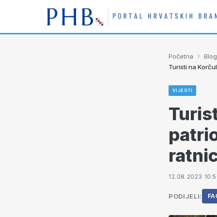
›
Početna
Blog
Turisti na Korču
VIJESTI
Turis
patri
ratnic
12.08.2023 10:
PODIJELI:
FA