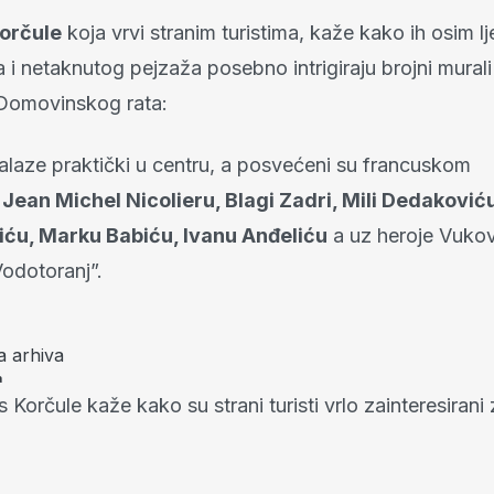
orčule
koja vrvi stranim turistima, kaže kako ih osim l
 i netaknutog pejzaža posebno intrigiraju brojni mural
 Domovinskog rata:
nalaze praktički u centru, a posvećeni su francuskom
Jean Michel Nicolieru, Blagi Zadri, Mili Dedaković
iću, Marku Babiću, Ivanu Anđeliću
a uz heroje Vuko
 Vodotoranj”.
a arhiva
a
s Korčule kaže kako su strani turisti vrlo zainteresirani 