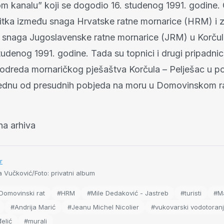
m kanalu” koji se dogodio 16. studenog 1991. godine
tka između snaga Hrvatske ratne mornarice (HRM) i 
 snaga Jugoslavenske ratne mornarice (JRM) u Korč
tudenog 1991. godine. Tada su topnici i drugi pripadnic
odreda mornaričkog pješaštva Korčula – Pelješac u p
i jednu od presudnih pobjeda na moru u Domovinskom r
na arhiva
r
 Vučković/Foto: privatni album
Domovinski rat
#HRM
#Mile Dedaković - Jastreb
#turisti
#M
#Andrija Marić
#Jeanu Michel Nicolier
#vukovarski vodotoranj
elić
#murali