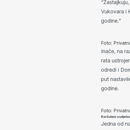
“Zastajkuju,
Vukovara i K
godine.”
Foto: Privatn
Inače, na r
rata ustroje
odredi i Do
put nastavil
godine.
Foto: Privatn
Korčulani sudjelov
Jedna od na