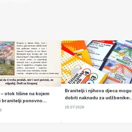
Branitelji i njihova djeca mogu
 – otok tišine na kojem
dobiti naknadu za udžbenike:
i branitelji ponovno
zahtjevi se podnose do 31.
26.07.2026
ze mir
6
listopada