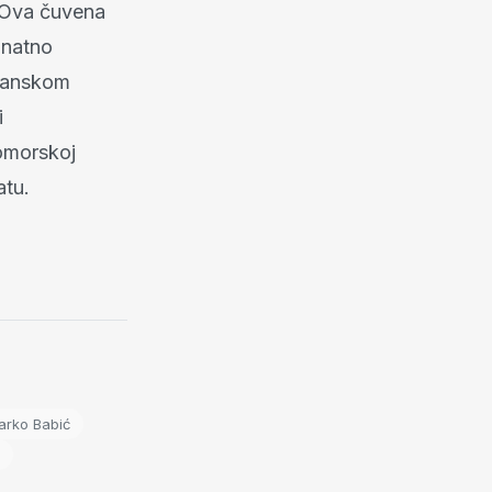
. Ova čuvena
znatno
ulanskom
i
omorskoj
atu.
arko Babić