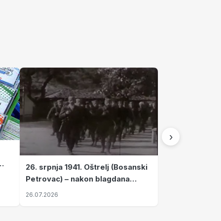
›
26. srpnja 1941. Oštrelj (Bosanski
Petrovac) – nakon blagdana
Svete Ane izvršen napad srpskih
26.07.2026
ustanika na vlak s ženama i
djecom