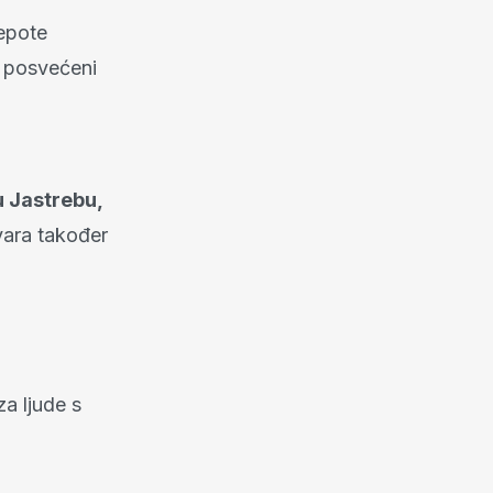
jepote
i posvećeni
u Jastrebu,
vara također
za ljude s