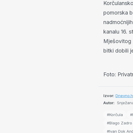
Korčulansko
pomorska bi
nadmoćnijih
kanalu 16. s
Mješovitog 
bitki dobil
Foto: Privat
Izvor:
Dnevno.h
Autor:
Snježana
#Korčula
#
#Blago Zadro
#Ivan Dok Anđ