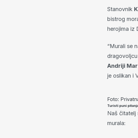
Stanovnik
K
bistrog mora
herojima iz
“Murali se 
dragovoljcu
Andriji Mar
je oslikan i
Foto: Privatn
Turisti puni pitanj
Naš čitatelj 
murala: