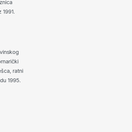
eznica
z 1991.
ovinskog
rnarički
šca, ratni
adu 1995.