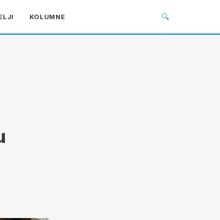
🔍
ELJI
KOLUMNE
u