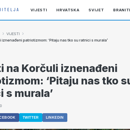
VIJESTI
HRVATSKA
SVIJET
BRANIT
›
›
VIJESTI
li iznenađeni patriotizmom: ‘Pitaju nas tko su ratnici s murala’
ti na Korčuli iznenađeni
otizmom: ‘Pitaju nas tko s
i s murala’
50
CEBOOK
TWITTER
LINKEDIN