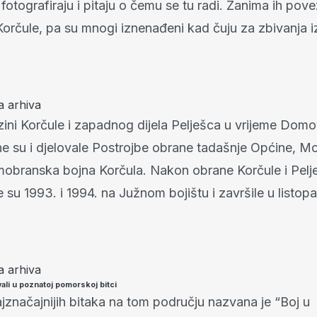
 fotografiraju i pitaju o čemu se tu radi. Zanima ih pov
orčule, pa su mnogi iznenađeni kad čuju za zbivanja i
a arhiva
azini Korčule i zapadnog dijela Pelješca u vrijeme Dom
ne su i djelovale Postrojbe obrane tadašnje Općine, Mo
mobranska bojna Korčula. Nakon obrane Korčule i Pelje
e su 1993. i 1994. na Južnom bojištu i završile u listop
a arhiva
ali u poznatoj pomorskoj bitci
jznačajnijih bitaka na tom području nazvana je “Boj u