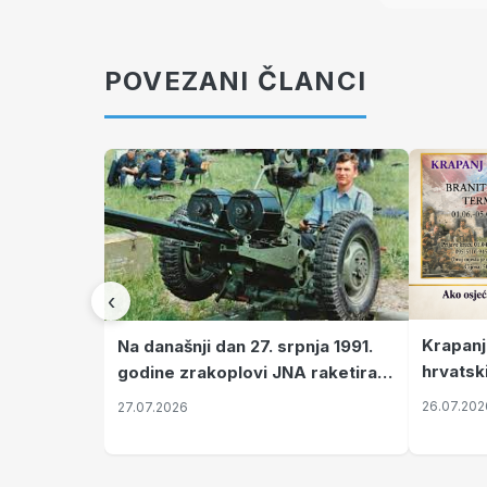
POVEZANI ČLANCI
‹
Krapanj
Na današnji dan 27. srpnja 1991.
hrvatsk
godine zrakoplovi JNA raketirali
pronala
su vojarnu i obučni centar "Nikola
26.07.202
27.07.2026
Šubić Zrinski" popularno zvanu
"Opatovačka pustara"