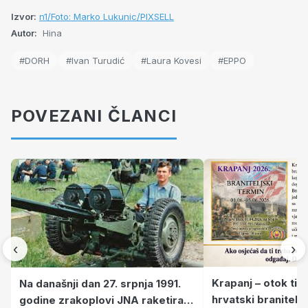
Izvor:
n1/Foto: Marko Lukunic/PIXSELL
Autor:
Hina
#DORH
#Ivan Turudić
#Laura Kovesi
#EPPO
POVEZANI ČLANCI
‹
›
Krapanj – otok tiš
Na današnji dan 27. srpnja 1991.
hrvatski branitelj
godine zrakoplovi JNA raketirali