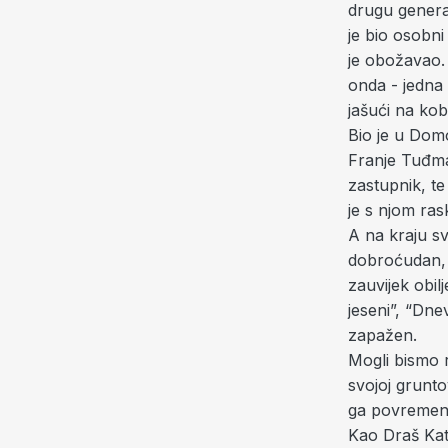
drugu generac
je bio osobni
je obožavao. 
onda - jedna 
jašući na kobi
Bio je u Dom
Franje Tuđman
zastupnik, te
je s njom rask
A na kraju sv
dobroćudan, 
zauvijek obi
jeseni”, “Dne
zapažen.
Mogli bismo 
svojoj grunto
ga povremeno 
Kao Draš Kat