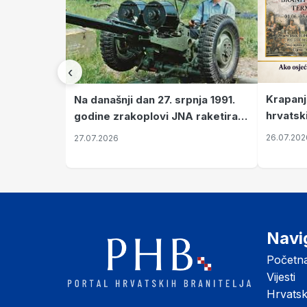
‹
Krapanj
Na današnji dan 27. srpnja 1991.
hrvatsk
godine zrakoplovi JNA raketirali
pronala
su vojarnu i obučni centar "Nikola
26.07.202
27.07.2026
Šubić Zrinski" popularno zvanu
"Opatovačka pustara"
Navi
Početn
Vijesti
Hrvats