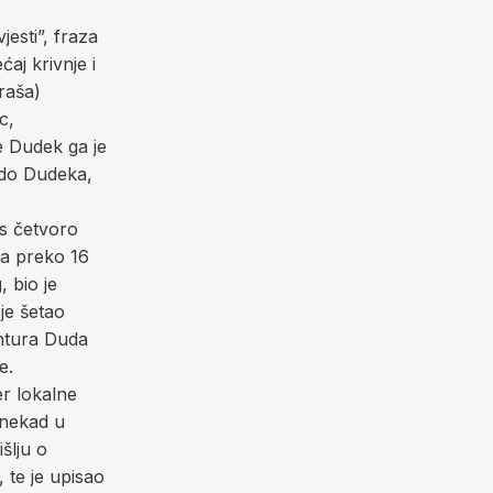
jesti”, fraza
aj krivnje i
raša)
c,
e Dudek ga je
a do Dudeka,
 s četvoro
na preko 16
, bio je
je šetao
entura Duda
e.
er lokalne
 nekad u
šlju o
 te je upisao