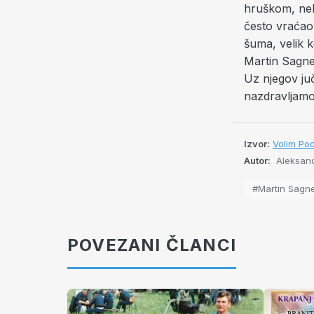
hruškom, nek 
često vraćao 
šuma, velik k
Martin Sagne
Uz njegov ju
nazdravljamo
Izvor:
Volim Pod
Autor:
Aleksand
#Martin Sagn
POVEZANI ČLANCI