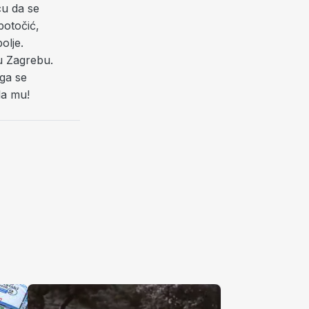
cu da se
potočić,
olje.
u Zagrebu.
 ga se
la mu!