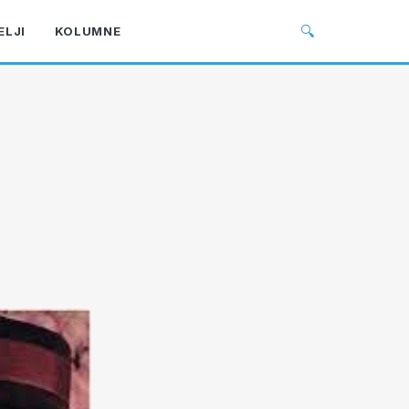
🔍
ELJI
KOLUMNE