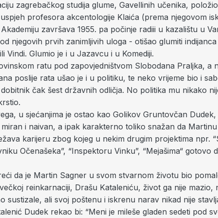
iju zagrebačkog studija glume, Gavellinih učenika, položio 
 uspjeh profesora akcentologije Klaića (prema njegovom isk
Akademiju završava 1955. pa počinje radiii u kazalištu u Va
od njegovih prvih zanimljivih uloga - otišao glumiti indijanc
li Vindi. Glumio je i u Jazavcu i u Komediji.
ovinskom ratu pod zapovjedništvom Slobodana Praljka, a 
a poslije rata ušao je i u politiku, te neko vrijeme bio i sab
 dobitnik čak šest državnih odličja. No politika mu nikako nije
rstio.
ega, u sjećanjima je ostao kao Golikov Gruntovčan Dudek, li
miran i naivan, a ipak karakterno toliko snažan da Martin
lježava karijeru zbog kojeg u nekim drugim projektima npr.
vniku Očenašeka”, “Inspektoru Vinku”, “Mejašima“ gotovo da
reći da je Martin Sagner u svom stvarnom životu bio pomal
večkoj reinkarnaciji, Drašu Kataleniću, život ga nije mazio,
sustizale, ali svoj poštenu i iskrenu narav nikad nije stavlj
alenić Dudek rekao bi: “Meni je mileše gladen sedeti pod s