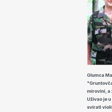
Glumca Mart
"Gruntovčan
mirovini, a
Uživao je u
svirati vio