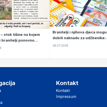
Branitelji i njihova djeca mogu
 – otok tišine na kojem
dobiti naknadu za udžbenike:
i branitelji ponovno
zahtjevi se podnose do 31.
26.07.2026
ze mir
6
listopada
gacija
Kontakt
a
Kontakt
Impressum
ka