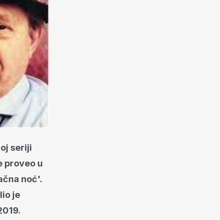
j seriji
e proveo u
ačna noć'.
io je
2019.