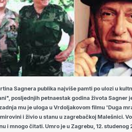
ina Sagnera publika najviše pamti po ulozi u kultno
i", posljednjih petnaestak godina života Sagner j
 zadnja mu je uloga u Vrdoljakovom filmu 'Duga mr
 mirovini i živio u stanu u zagrebačkoj Malešnici. Vol
linu i mnogo čitati. Umro je u Zagrebu, 12. studenog 