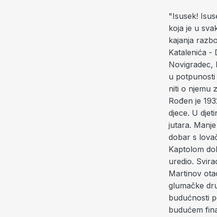
"Isusek! Isus
koja je u sva
kajanja razb
Katalenića - 
Novigradec, M
u potpunosti 
niti o njemu z
Rođen je 193
djece. U djet
jutara. Manje
dobar s lovač
Kaptolom dok 
uredio. Svirao
Martinov otac
glumačke dru
budućnosti po
budućem fina