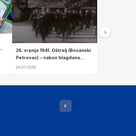
›
26. srpnja 1941. Oštrelj (Bosanski
Petrovac) – nakon blagdana
Svete Ane izvršen napad srpskih
26.07.2026
ustanika na vlak s ženama i
djecom
F