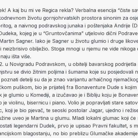
ek! A kaj bu mi ve Regica rekla? Verbalna esencija “čiste sav
kodnevnom životu gornjohrvatskih prostora sinonim za osjeć
oritog, a naivnog podravskog junaka i poštenjaka Andrije (D
Dudeka, kojeg je u “Gruntovčanima” utjelovio dični Podrave
artin Sagner. Iako je Sagner u životu glumio i druge likov
i neizbrisivo obilježio. Stoga mnogi u njemu ne vide nikog
naju išta više.
2. u Novigradu Podravskom, u obitelji bavarskog podrijetla
injstvu se divio žitnim poljima i šumama koje su posjedovali 
 poznati detelji su da je znao varijantu arhaičnog njemačkog
kom puškom, bio je prijatelj fra Bonaventure Dude s kojim 
je glumio u Komediji, a izučavao je i Bibliju koju je Bonav
 je violinu, bisernicu i piano. Volio je popravljati stare satov
, koji je bio pjevač, te seoski postolar Jagar, ujedno i režis
žine uveo je Martina u glumu. Mladi lokalni glumac koji će
stati legendarni Dudek, prvo je upisao Pravni fakultet, s mi
ncijskom blagostanju, no bio preblizu Glumačke akademije,