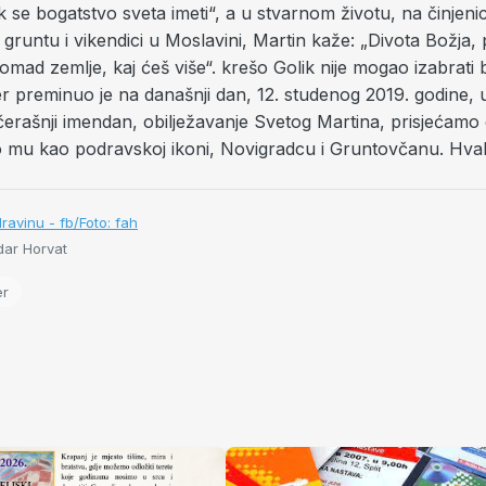
se bogatstvo sveta imeti“, a u stvarnom životu, na činjeni
gruntu i vikendici u Moslavini, Martin kaže: „Divota Božja, 
omad zemlje, kaj ćeš više“. krešo Golik nije mogao izabrati b
r preminuo je na današnji dan, 12. studenog 2019. godine, 
čerašnji imendan, obilježavanje Svetog Martina, prisjećamo
 mu kao podravskoj ikoni, Novigradcu i Gruntovčanu. Hva
ravinu - fb/Foto: fah
ar Horvat
er