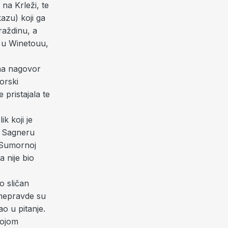
na Krleži, te
azu) koji ga
raždinu, a
a u Winetouu,
na nagovor
orski
 pristajala te
k koji je
u Sagneru
 “Sumornoj
 nije bio
o sličan
 nepravde su
ao u pitanje.
vojom