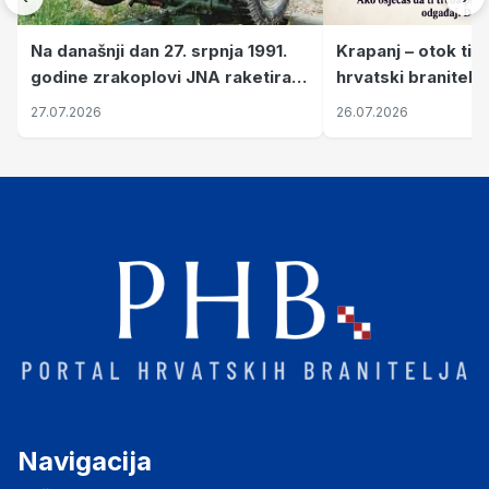
Krapanj – otok tiš
Na današnji dan 27. srpnja 1991.
hrvatski branitelj
godine zrakoplovi JNA raketirali
pronalaze mir
su vojarnu i obučni centar "Nikola
26.07.2026
27.07.2026
Šubić Zrinski" popularno zvanu
"Opatovačka pustara"
Navigacija