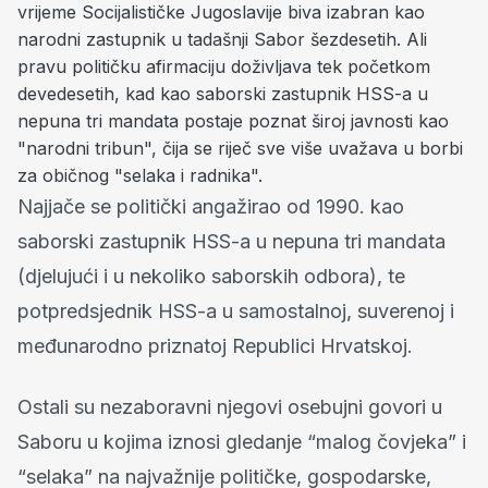
vrijeme Socijalističke Jugoslavije biva izabran kao
narodni zastupnik u tadašnji Sabor šezdesetih. Ali
pravu političku afirmaciju doživljava tek početkom
devedesetih, kad kao saborski zastupnik HSS-a u
nepuna tri mandata postaje poznat široj javnosti kao
"narodni tribun", čija se riječ sve više uvažava u borbi
za običnog "selaka i radnika".
Najjače se politički angažirao od 1990. kao
saborski zastupnik HSS-a u nepuna tri mandata
(djelujući i u nekoliko saborskih odbora), te
potpredsjednik HSS-a u samostalnoj, suverenoj i
međunarodno priznatoj Republici Hrvatskoj.
Ostali su nezaboravni njegovi osebujni govori u
Saboru u kojima iznosi gledanje “malog čovjeka” i
“selaka” na najvažnije političke, gospodarske,