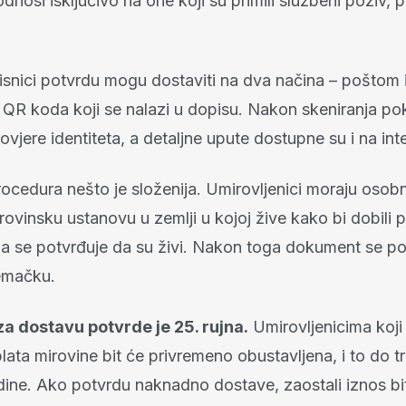
nosi isključivo na one koji su primili službeni poziv, 
.
snici potvrdu mogu dostaviti na dva načina – poštom il
 QR koda koji se nalazi u dopisu. Nakon skeniranja po
vjere identiteta, a detaljne upute dostupne su i na int
ocedura nešto je složenija. Umirovljenici moraju osobn
ovinsku ustanovu u zemlji u kojoj žive kako bi dobili p
ma se potvrđuje da su živi. Nakon toga dokument se p
emačku.
 za dostavu potvrde je 25. rujna.
Umirovljenicima koji
lata mirovine bit će privremeno obustavljena, i to do t
dine. Ako potvrdu naknadno dostave, zaostali iznos bi