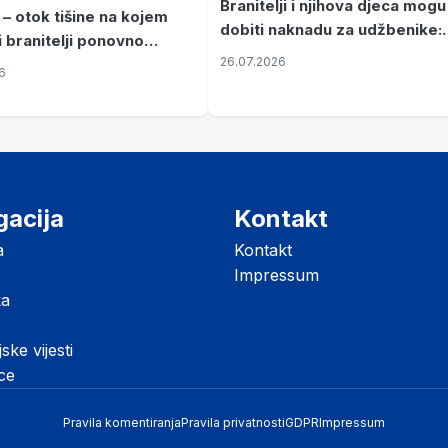
Branitelji i njihova djeca mogu
 – otok tišine na kojem
dobiti naknadu za udžbenike:
i branitelji ponovno
zahtjevi se podnose do 31.
26.07.2026
ze mir
6
listopada
gacija
Kontakt
a
Kontakt
Impressum
ka
jske vijesti
ice
Pravila komentiranja
Pravila privatnosti
GDPR
Impressum