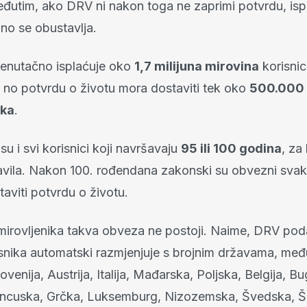
eđutim, ako DRV ni nakon toga ne zaprimi potvrdu, isp
jno se obustavlja.
enutačno isplaćuje oko
1,7 milijuna mirovina
korisnic
 no potvrdu o životu mora dostaviti tek oko
500.000
ika
.
u i svi korisnici koji navršavaju
95 ili 100 godina
, za
vila. Nakon 100. rođendana zakonski su obvezni sva
aviti potvrdu o životu.
mirovljenika takva obveza ne postoji. Naime, DRV pod
isnika automatski razmjenjuje s brojnim državama, međ
ovenija, Austrija, Italija, Mađarska, Poljska, Belgija, B
ncuska, Grčka, Luksemburg, Nizozemska, Švedska, Š