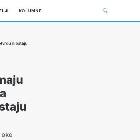
🔍
ELJI
KOLUMNE
vrdu ili ostaju
imaju
na
staju
a oko