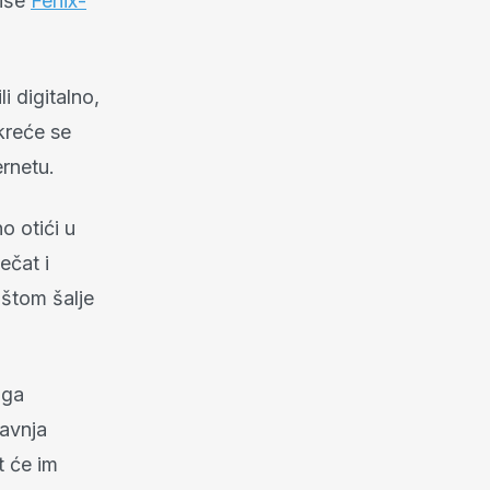
piše
Fenix-
i digitalno,
kreće se
ernetu.
o otići u
ečat i
oštom šalje
 ga
ravnja
t će im