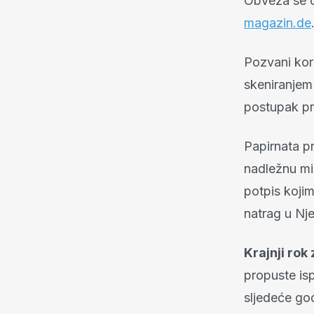
Obveza se od
magazin.de
Pozvani kori
skeniranjem
postupak pro
Papirnata pr
nadležnu mir
potpis koji
natrag u Nj
Krajnji rok
propuste isp
sljedeće go