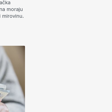
mačka
jna moraju
i mirovinu.