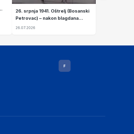
26. srpnja 1941. Oštrelj (Bosanski
Petrovac) – nakon blagdana
Svete Ane izvršen napad srpskih
26.07.2026
ustanika na vlak s ženama i
djecom
F