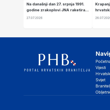
Krapanj
Na današnji dan 27. srpnja 1991.
hrvatsk
godine zrakoplovi JNA raketirali
pronala
su vojarnu i obučni centar "Nikola
26.07.202
27.07.2026
Šubić Zrinski" popularno zvanu
"Opatovačka pustara"
Navi
Početn
Vijesti
Hrvats
Svijet
Branitel
Obljetn