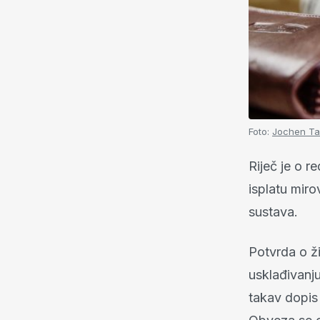
Foto:
Jochen Ta
Riječ je o r
isplatu mir
sustava.
Potvrda o ži
usklađivanju
takav dopi