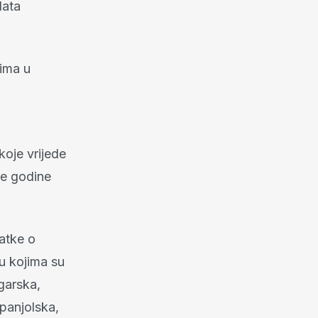
lata
ima u
 koje vrijede
ke godine
atke o
u kojima su
ugarska,
panjolska,