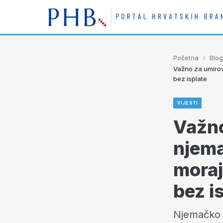
›
Početna
Blog
Važno za umirovl
bez isplate
VIJESTI
Važno
njema
moraj
bez i
Njemačko m