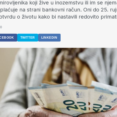
irovljenika koji žive u inozemstvu ili im se nje
splaćuje na strani bankovni račun. Oni do 25. ru
otvrdu o životu kako bi nastavili redovito primat
10
CEBOOK
TWITTER
LINKEDIN