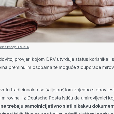
ck / imageBROKER
edovitoj provjeri kojom DRV utvrđuje status korisnika i 
ovina preminulim osobama te moguće zlouporabe miro
votu tradicionalno se šalje poštom zajedno s obavijest
 mirovina. Iz Deutsche Posta ističu da umirovljenici koji
s
ne trebaju samoinicijativno slati nikakvu dokumen