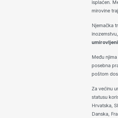
isplaćen. M
mirovine tra
Njemačka tr
inozemstvu,
umirovljen
Među njima s
posebna pra
poštom dost
Za većinu u
statusu kor
Hrvatska, Sl
Danska, Fra