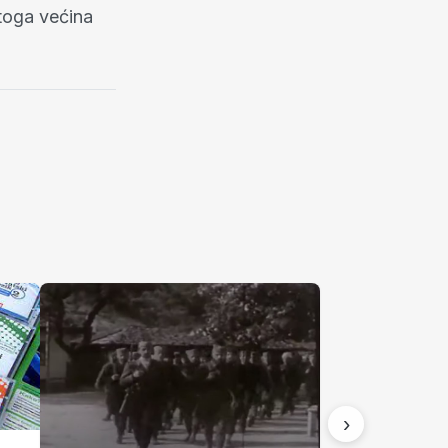
 toga većina
›