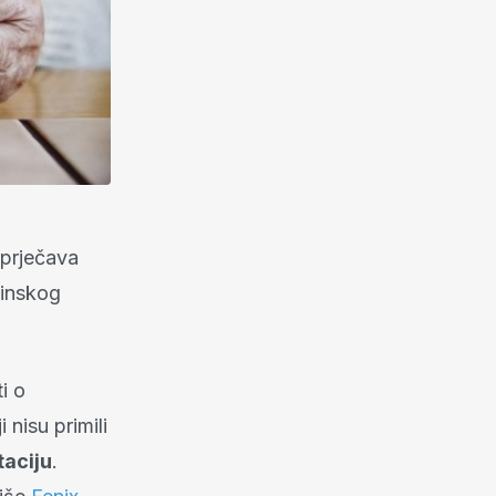
sprječava
vinskog
i o
 nisu primili
taciju
.