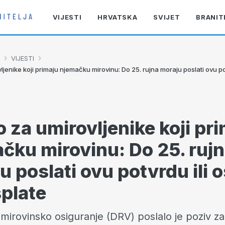
VIJESTI
HRVATSKA
SVIJET
BRANIT
›
›
VIJESTI
jenike koji primaju njemačku mirovinu: Do 25. rujna moraju poslati ovu pot
 za umirovljenike koji pr
čku mirovinu: Do 25. ruj
u poslati ovu potvrdu ili o
splate
irovinsko osiguranje (DRV) poslalo je poziv z