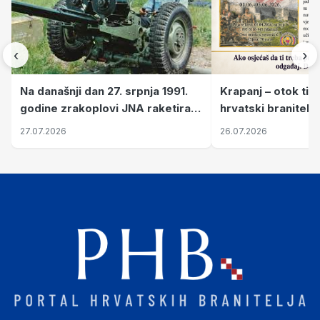
‹
›
Krapanj – otok tiš
Na današnji dan 27. srpnja 1991.
hrvatski branitelj
godine zrakoplovi JNA raketirali
pronalaze mir
su vojarnu i obučni centar "Nikola
26.07.2026
27.07.2026
Šubić Zrinski" popularno zvanu
"Opatovačka pustara"