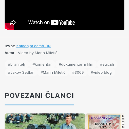
Izvor:
Kamenjar.com/PDN
Autor:
Video by Marin Miletić
#branitelji
#komentar
#dokumentarni film
#suicidi
#Jakov Sedlar
#Marin Miletić
#3069
#video blog
POVEZANI ČLANCI