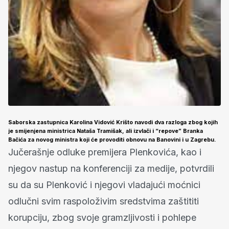
Saborska zastupnica Karolina Vidović Krišto navodi dva razloga zbog kojih
je smijenjena ministrica Nataša Tramišak, ali izvlači i “repove” Branka
Bačića za novog ministra koji će provoditi obnovu na Banovini i u Zagrebu.
Jučerašnje odluke premijera Plenkovića, kao i
njegov nastup na konferenciji za medije, potvrdili
su da su Plenković i njegovi vladajući moćnici
odlučni svim raspoloživim sredstvima zaštititi
korupciju, zbog svoje gramzljivosti i pohlepe