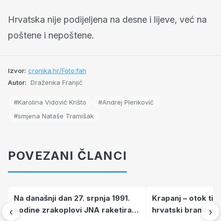
Hrvatska nije podijeljena na desne i lijeve, već na
poštene i nepoštene.
Izvor:
cronika.hr/Foto:fah
Autor:
Draženka Franjić
#Karolina Vidović Krišto
#Andrej Plenković
#smjena Nataše Tramišak
POVEZANI ČLANCI
Na današnji dan 27. srpnja 1991.
Krapanj – otok tiš
godine zrakoplovi JNA raketirali
hrvatski branitelj
‹
›