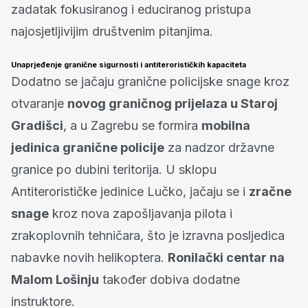
zadatak fokusiranog i educiranog pristupa
najosjetljivijim društvenim pitanjima.
Unaprjeđenje granične sigurnosti i antiterorističkih kapaciteta
Dodatno se jačaju granične policijske snage kroz
otvaranje
novog graničnog prijelaza u Staroj
Gradišci
, a u Zagrebu se formira
mobilna
jedinica granične policije
za nadzor državne
granice po dubini teritorija. U sklopu
Antiterorističke jedinice Lučko, jačaju se i
zračne
snage
kroz nova zapošljavanja pilota i
zrakoplovnih tehničara, što je izravna posljedica
nabavke novih helikoptera.
Ronilački centar na
Malom Lošinju
također dobiva dodatne
instruktore.