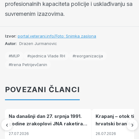
profesionalnih kapaciteta policije i usklađivanju sa
suvremenim izazovima.
Izvor:
portal.veterani.info/Foto: Snimka zaslona
Autor:
Drazen Jurmanovic
#MUP
#sjednica Vlade RH
#reorganizacija
#Irena Petrijevčanin
POVEZANI ČLANCI
Na današnji dan 27. srpnja 1991.
Krapanj – otok tiš
godine zrakoplovi JNA raketirali
hrvatski branitelj
‹
›
su vojarnu i obučni centar "Nikola
pronalaze mir
27.07.2026
26.07.2026
Šubić Zrinski" popularno zvanu