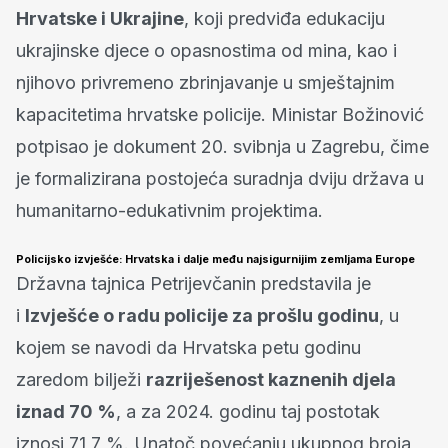
Hrvatske i Ukrajine
, koji predviđa edukaciju
ukrajinske djece o opasnostima od mina, kao i
njihovo privremeno zbrinjavanje u smještajnim
kapacitetima hrvatske policije. Ministar Božinović
potpisao je dokument 20. svibnja u Zagrebu, čime
je formalizirana postojeća suradnja dviju država u
humanitarno-edukativnim projektima.
Policijsko izvješće: Hrvatska i dalje među najsigurnijim zemljama Europe
Državna tajnica Petrijevčanin predstavila je
i
Izvješće o radu policije za prošlu godinu
, u
kojem se navodi da Hrvatska petu godinu
zaredom bilježi
razriješenost kaznenih djela
iznad 70 %
, a za 2024. godinu taj postotak
iznosi 71,7 %. Unatoč povećanju ukupnog broja