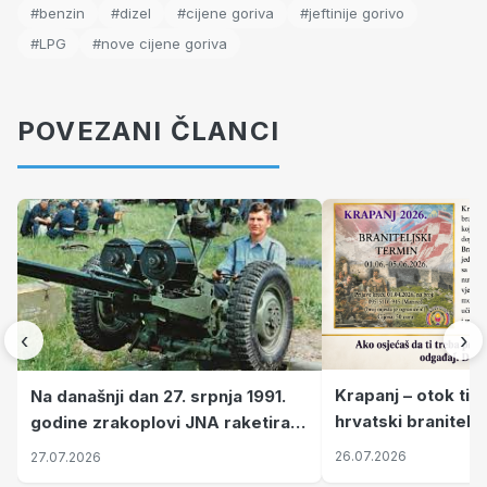
#benzin
#dizel
#cijene goriva
#jeftinije gorivo
#LPG
#nove cijene goriva
POVEZANI ČLANCI
‹
›
Krapanj – otok tiš
Na današnji dan 27. srpnja 1991.
hrvatski branitelj
godine zrakoplovi JNA raketirali
pronalaze mir
su vojarnu i obučni centar "Nikola
26.07.2026
27.07.2026
Šubić Zrinski" popularno zvanu