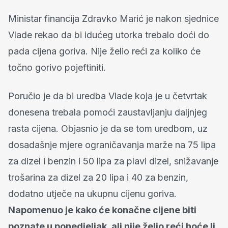
Ministar financija Zdravko Marić je nakon sjednice
Vlade rekao da bi idućeg utorka trebalo doći do
pada cijena goriva. Nije želio reći za koliko će
točno gorivo pojeftiniti.
Poručio je da bi uredba Vlade koja je u četvrtak
donesena trebala pomoći zaustavljanju daljnjeg
rasta cijena. Objasnio je da se tom uredbom, uz
dosadašnje mjere ograničavanja marže na 75 lipa
za dizel i benzin i 50 lipa za plavi dizel, snižavanje
trošarina za dizel za 20 lipa i 40 za benzin,
dodatno utječe na ukupnu cijenu goriva.
Napomenuo je kako će konačne cijene biti
poznate u ponedjeljak, ali nije želio reći hoće li