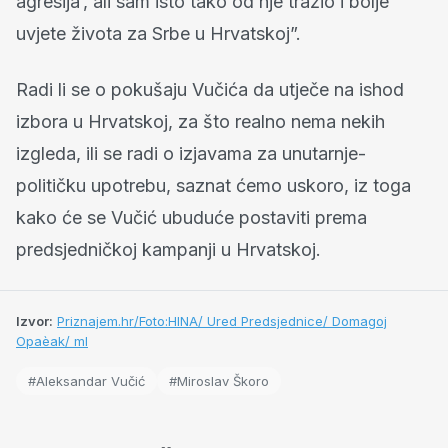
agresija’, ali sam isto tako od nje tražio i bolje
uvjete života za Srbe u Hrvatskoj”.
Radi li se o pokušaju Vučića da utječe na ishod
izbora u Hrvatskoj, za što realno nema nekih
izgleda, ili se radi o izjavama za unutarnje-
političku upotrebu, saznat ćemo uskoro, iz toga
kako će se Vučić ubuduće postaviti prema
predsjedničkoj kampanji u Hrvatskoj.
Izvor:
Priznajem.hr/Foto:HINA/ Ured Predsjednice/ Domagoj
Opaèak/ ml
#Aleksandar Vučić
#Miroslav Škoro