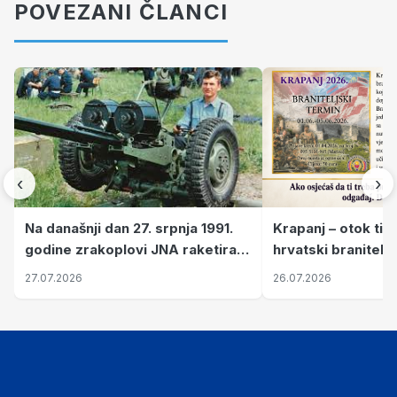
POVEZANI ČLANCI
‹
›
Krapanj – otok tiš
Na današnji dan 27. srpnja 1991.
hrvatski branitelj
godine zrakoplovi JNA raketirali
pronalaze mir
su vojarnu i obučni centar "Nikola
26.07.2026
27.07.2026
Šubić Zrinski" popularno zvanu
"Opatovačka pustara"