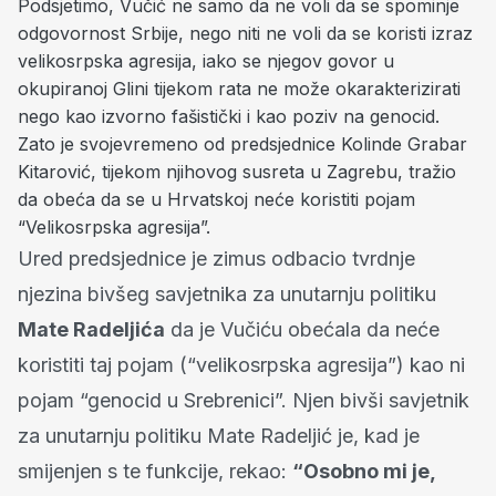
Podsjetimo, Vučić ne samo da ne voli da se spominje
odgovornost Srbije, nego niti ne voli da se koristi izraz
velikosrpska agresija, iako se njegov govor u
okupiranoj Glini tijekom rata ne može okarakterizirati
nego kao izvorno fašistički i kao poziv na genocid.
Zato je svojevremeno od predsjednice Kolinde Grabar
Kitarović, tijekom njihovog susreta u Zagrebu, tražio
da obeća da se u Hrvatskoj neće koristiti pojam
“Velikosrpska agresija”.
Ured predsjednice je zimus odbacio tvrdnje
njezina bivšeg savjetnika za unutarnju politiku
Mate Radeljića
da je Vučiću obećala da neće
koristiti taj pojam (“velikosrpska agresija”) kao ni
pojam “genocid u Srebrenici”. Njen bivši savjetnik
za unutarnju politiku Mate Radeljić je, kad je
smijenjen s te funkcije, rekao:
“Osobno mi je,