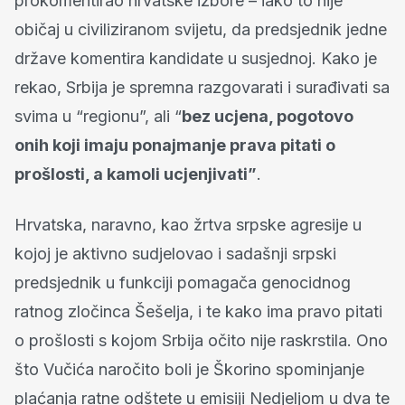
prokomentirao hrvatske izbore – iako to nije
običaj u civiliziranom svijetu, da predsjednik jedne
države komentira kandidate u susjednoj. Kako je
rekao, Srbija je spremna razgovarati i surađivati sa
svima u “regionu”, ali “
bez ucjena, pogotovo
onih koji imaju ponajmanje prava pitati o
prošlosti, a kamoli ucjenjivati”
.
Hrvatska, naravno, kao žrtva srpske agresije u
kojoj je aktivno sudjelovao i sadašnji srpski
predsjednik u funkciji pomagača genocidnog
ratnog zločinca Šešelja, i te kako ima pravo pitati
o prošlosti s kojom Srbija očito nije raskrstila. Ono
što Vučića naročito boli je Škorino spominjanje
plaćanja ratne odštete u emisiji Nedjeljom u dva te