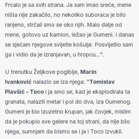
Frcalo je sa svih strana. Ja sam imao sreće, mene
ništa nije zakačilo, no nekoliko suboraca je bilo
ranjeno, strčali smo se oko njih. Malo dalje od
mene, gotovo uz kamion, ležao je Gumeni. I danas
se sjećam njegove svijetle košulje. Posvijetlio sam
ga i vidio da je izranjavan, u hropcu...".
U trenutku Željkove pogibije,
Marin
Ivanković
nalazio se iza njega: "
Tomislav
Plavšić - Toco
i ja smo se, kad je eksplodirala ta
granata, nalazili metar i pol do dva, iza Gumenog.
Gumeni je bio izuzetno krupan, jak čovjek, mislim
da je pokupio sve gelere na toj strani, da nije bilo
njega, sumnjam da bismo se i ja i Toco izvukli.