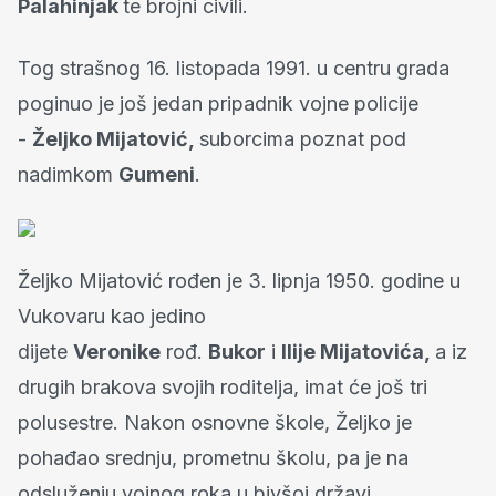
Palahinjak
te brojni civili.
Tog strašnog 16. listopada 1991. u centru grada
poginuo je još jedan pripadnik vojne policije
-
Željko Mijatović
,
suborcima poznat pod
nadimkom
Gumeni
.
Željko Mijatović rođen je 3. lipnja 1950. godine u
Vukovaru kao jedino
dijete
Veronike
rođ.
Bukor
i
Ilije Mijatovića,
a iz
drugih brakova svojih roditelja, imat će još tri
polusestre. Nakon osnovne škole, Željko je
pohađao srednju, prometnu školu, pa je na
odsluženju vojnog roka u bivšoj državi