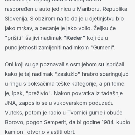
raspoređen u auto jedinicu u Mariboru, Republika
Slovenija. S obzirom na to da je u djetinjstvu bio
jako mršav, a pecanje je jako volio, Željku će
"prišiti" šaljivi nadimak
"Keder"
koji će u
punoljetnosti zamijeniti nadimkom "Gumeni".
Oni koji su ga poznavali s osmijehom su ispričali
kako je taj nadimak "zaslužio" hrabro sparingujući
u ringu s boksačima teške kategorije, a pri tome
je, ipak, "preživio". Nakon povratka iz tadašnje
JNA, zaposlio se u vukovarskom poduzeću
Vuteks, potom je radio u Tvornici gume i obuće
Borovo, pogon Semperit, da bi godine 1984. kupio
kamion i otvorio vlastiti obrt.