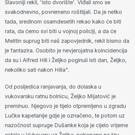
Slavoniji rekli, 'isto dvorište'. Viđali smo se
svakodnevno, povremeno roštiljali. Da je netko
tada, sredinom osamdesetih rekao kako će biti
rata, da ćemo svi biti u vojnoj policiji, a da će
Melitin suprug biti naš zapovjednik, rekli bismo da
je fantazira. Osobito je nevjerojatna koincidencija
da su i Alfred Hill i Željko poginuli isti dan, Željko,
nekoliko sati nakon Hilla".
Od posljedica ranjavanja, do dolaska u
vukovarsku ratnu bolnicu, Željko Mijatović je
preminuo. Njegovo je tijelo otpremljeno u zgradu
Lučke kapetanije gdje je označeno, te potom uz
nazočnost supruge Dušanke koja je cijelo vrijeme
ostala u Vukovaru uz Željka, pokopano na tzv.