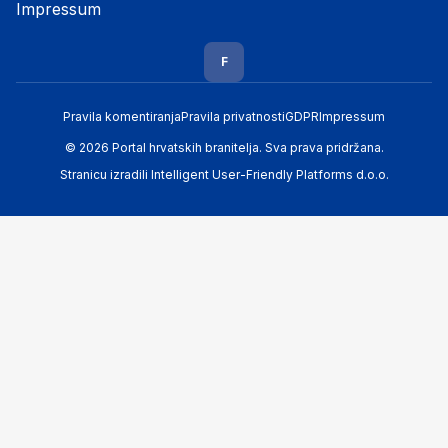
Impressum
F
Pravila komentiranja
Pravila privatnosti
GDPR
Impressum
© 2026 Portal hrvatskih branitelja. Sva prava pridržana.
Stranicu izradili
Intelligent User-Friendly Platforms d.o.o.