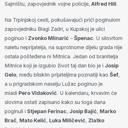
Sajmištu, zapovjednik vojne policije,
Alfred Hill
.
Na Trpinjskoj cesti, pokušavajući prići poginulom
zapovjedniku Blagi Zadri, u Kupskoj je ulici
poginuo i
Zvonko Mlinarić
–
Špenac
. U silovitom
naletu neprijatelja, na suprotnome dijelu grada nije
ostala pošteđena ni Mitnica. Jedan od branitelja
Mitnice koji je izgubio život taj dan bio je i
Josip
Gelo
, među bliskim prijateljima poznatiji kao
Šef
,
a u prigradskom naselju
Lužac poginuo je
mladi
Pero Vidaković
. U kalendaru, krvavim će
slovima ostati zapisano kako su toga dana
poginuli i
Stjepan Ferinac
,
Josip Bajić
,
Marko
Brač
,
Mato Kelić
,
Luka Miličević
,
Zlatko