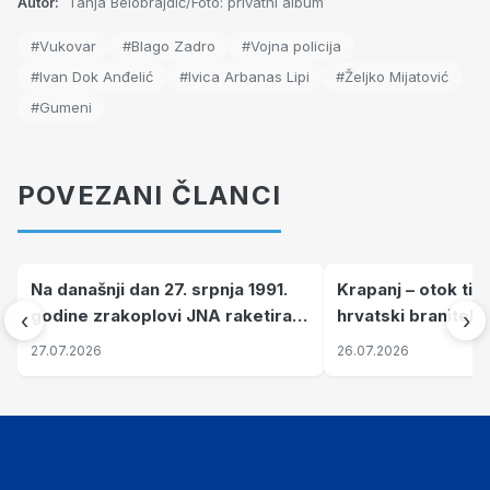
Autor:
Tanja Belobrajdić/Foto: privatni album
#Vukovar
#Blago Zadro
#Vojna policija
#Ivan Dok Anđelić
#Ivica Arbanas Lipi
#Željko Mijatović
#Gumeni
POVEZANI ČLANCI
Na današnji dan 27. srpnja 1991.
Krapanj – otok tiš
godine zrakoplovi JNA raketirali
hrvatski branitelj
‹
›
su vojarnu i obučni centar "Nikola
pronalaze mir
27.07.2026
26.07.2026
Šubić Zrinski" popularno zvanu
"Opatovačka pustara"