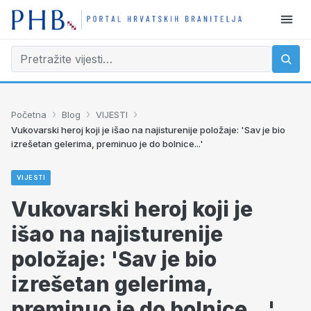
›
›
›
Početna
Blog
VIJESTI
Vukovarski heroj koji je išao na najisturenije položaje: 'Sav je bio
izrešetan gelerima, preminuo je do bolnice...'
VIJESTI
Vukovarski heroj koji je
išao na najisturenije
položaje: 'Sav je bio
izrešetan gelerima,
preminuo je do bolnice...'