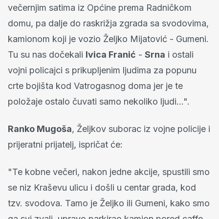
večernjim satima iz Općine prema Radničkom
domu, pa dalje do raskrižja zgrada sa svodovima,
kamionom koji je vozio Željko Mijatović - Gumeni.
Tu su nas dočekali
Ivica Franić
-
Srna
i ostali
vojni policajci s prikupljenim ljudima za popunu
crte bojišta kod Vatrogasnog doma jer je te
položaje ostalo čuvati samo nekoliko ljudi...".
Ranko Mugoša
, Željkov suborac iz vojne policije i
prijeratni prijatelj, ispričat će:
"Te kobne večeri, nakon jedne akcije, spustili smo
se niz Kraševu ulicu i došli u centar grada, kod
tzv. svodova. Tamo je Željko ili Gumeni, kako smo
ga svi zvali, upravo parkirao kamion pored caffe