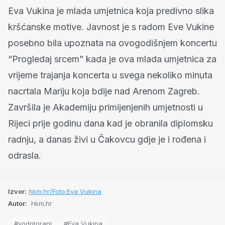
Eva Vukina je mlada umjetnica koja predivno slika
kršćanske motive. Javnost je s radom Eve Vukine
posebno bila upoznata na ovogodišnjem koncertu
“Progledaj srcem” kada je ova mlada umjetnica za
vrijeme trajanja koncerta u svega nekoliko minuta
nacrtala Mariju koja bdije nad Arenom Zagreb.
Završila je Akademiju primijenjenih umjetnosti u
Rijeci prije godinu dana kad je obranila diplomsku
radnju, a danas živi u Čakovcu gdje je i rođena i
odrasla.
Izvor:
hkm.hr/Foto:Eva Vukina
Autor:
hkm.hr
#vodotoranj
#Eva Vukina