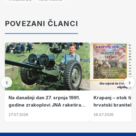
POVEZANI ČLANCI
‹
›
Krapanj – otok tiš
Na današnji dan 27. srpnja 1991.
hrvatski branitelj
godine zrakoplovi JNA raketirali
pronalaze mir
su vojarnu i obučni centar "Nikola
26.07.2026
27.07.2026
Šubić Zrinski" popularno zvanu
"Opatovačka pustara"