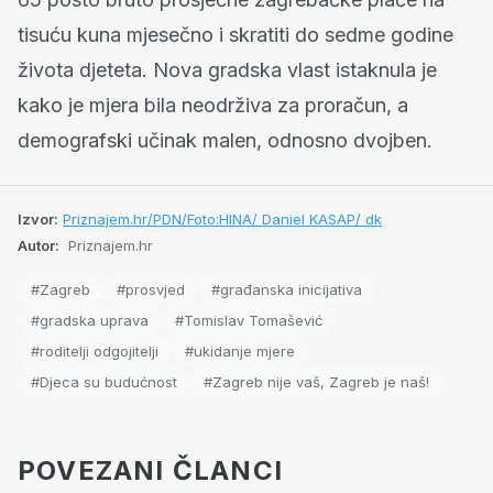
tisuću kuna mjesečno i skratiti do sedme godine
života djeteta. Nova gradska vlast istaknula je
kako je mjera bila neodrživa za proračun, a
demografski učinak malen, odnosno dvojben.
Izvor:
Priznajem.hr/PDN/Foto:HINA/ Daniel KASAP/ dk
Autor:
Priznajem.hr
#Zagreb
#prosvjed
#građanska inicijativa
#gradska uprava
#Tomislav Tomašević
#roditelji odgojitelji
#ukidanje mjere
#Djeca su budućnost
#Zagreb nije vaš, Zagreb je naš!
POVEZANI ČLANCI