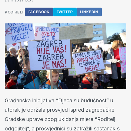
23.11.2021 15:55
PODIJELI:
FACEBOOK
TWITTER
LINKEDIN
Građanska inicijativa “Djeca su budućnost” u
utorak je održala prosvjed ispred zagrebačke
Gradske uprave zbog ukidanja mjere “Roditelj
odgojitelj”, a prosvjednici su zatražili sastanak s