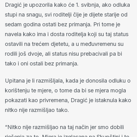
Dragić je upozorila kako će 1. svibnja, ako odluka
stupi na snagu, svi roditelji čije je dijete starije od
sedam godina ostati bez primanja. Pri tome je
navela kako ima i dosta roditelja koji su taj status
ostavili na trećem djetetu, a u međuvremenu su
rodili još dvoje, ali status nisu prebacivali pa bi
tako i oni ostali bez primanja.
Upitana je li razmišljala, kada je donosila odluku o
korištenju te mjere, o tome da bi se mjera mogla
pokazati kao privremena, Dragić je istaknula kako
nitko nije razmišljao tako.
“Nitko nije razmišljao na taj način jer smo dobili
rješenja za to. Mjera je izglasana na Skupštini i to