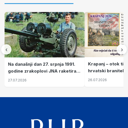
‹
›
Krapanj – otok tiš
Na današnji dan 27. srpnja 1991.
hrvatski branitelj
godine zrakoplovi JNA raketirali
pronalaze mir
su vojarnu i obučni centar "Nikola
26.07.2026
27.07.2026
Šubić Zrinski" popularno zvanu
"Opatovačka pustara"