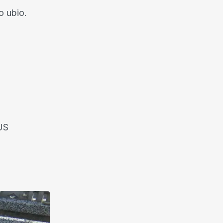
o ubio.
 US