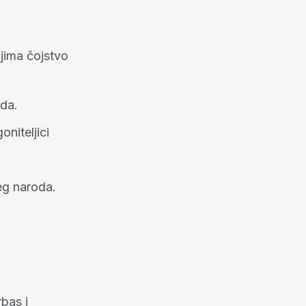
jima čojstvo
da.
oniteljici
eg naroda.
bas i