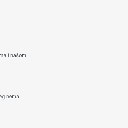
ama i našom
ičeg nema