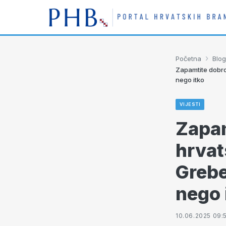
›
Početna
Blog
Zapamtite dobro 
nego itko
VIJESTI
Zapam
hrvat
Grebe
nego 
10.06.2025 09: