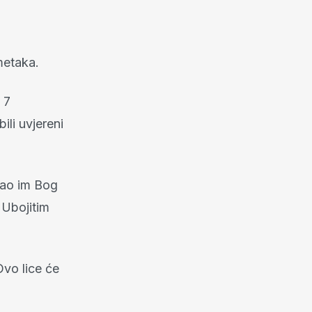
metaka.
 7
ili uvjereni
 dao im Bog
 Ubojitim
vo lice će