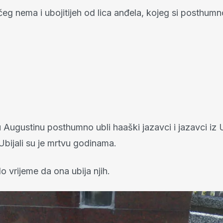
čeg nema i ubojitijeh od lica anđela, kojeg si posthumn
 Augustinu posthumno ubli haaški jazavci i jazavci iz
bijali su je mrtvu godinama.
o vrijeme da ona ubija njih.