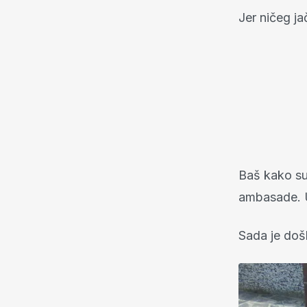
Jer ničeg ja
Baš kako su
ambasade. U
Sada je došl