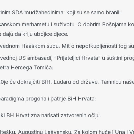
vinim SDA mudžahedinima koji su se samo branili.
sanskom merhametu i suživotu. O dobrim Bošnjama ko
e daju da kriju ubojice djece.
avednom Haaškom sudu. Mit o nepotkupljenosti tog su
vednoj US ambasadi, “Prijateljici Hrvata” u suštini prog
etra Hercega Tomića.
 k0je će dokrajčiti BIH. Ludaru od države. Tamnicu naš
 paradigma progona i patnje BiH Hrvata.
ki BH Hrvat zna narisati zatvorenih očiju.
itešku. Augustinu Lašvansku. Za kojom huče i Una i Vr