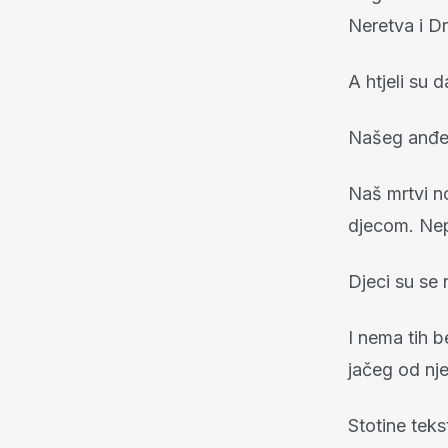
Neretva i Dr
A htjeli su 
Našeg anđel
Naš mrtvi n
djecom. Nep
Djeci su se n
I nema tih b
jačeg od nje
Stotine teks