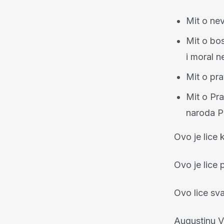
Mit o ne
Mit o bo
i moral n
Mit o pr
Mit o Pra
naroda P
Ovo je lice
Ovo je lice
Ovo lice sva
Augustinu V