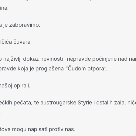
ina.
da je zaboravimo.
čića čuvara.
o najživlji dokaz nevinosti i nepravde počinjene nad n
ravde koja je proglašena “Čudom otpora”.
ašoj opirali.
ečkih pečata, te austrougarske Styrie i ostalih zala, n
.
tova mogu napisati protiv nas.