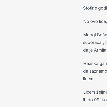
Stotine god
No ovo lice,
Mnogi Bošnj
suboraca”, na
da je Armija
Haaška gamad
da saznamo 
licem.
Licem željn
ih do 99 kol