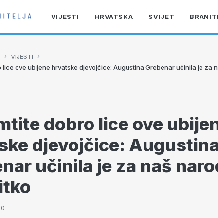
VIJESTI
HRVATSKA
SVIJET
BRANIT
›
›
VIJESTI
lice ove ubijene hrvatske djevojčice: Augustina Grebenar učinila je za 
tite dobro lice ove ubije
ske djevojčice: Augustin
nar učinila je za naš naro
itko
50