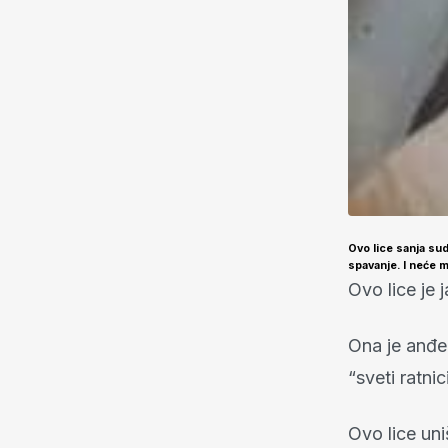
Ovo lice sanja sud
spavanje. I neće m
Ovo lice je 
Ona je anđe
“sveti ratni
Ovo lice uni