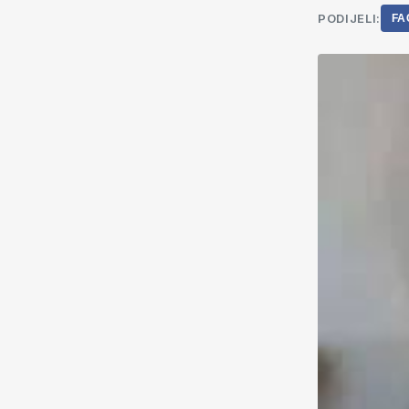
PODIJELI:
FA