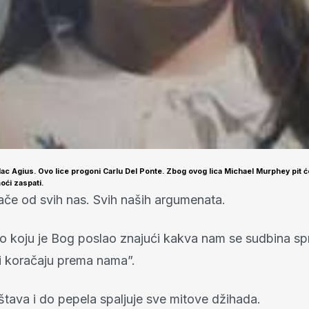
ac Agius. Ovo lice progoni Carlu Del Ponte. Zbog ovog lica Michael Murphey pit ć
oći zaspati.
jače od svih nas. Svih naših argumenata.
o koju je Bog poslao znajući kakva nam se sudbina sp
ci koračaju prema nama”.
štava i do pepela spaljuje sve mitove džihada.