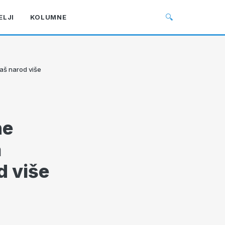
🔍
ELJI
KOLUMNE
naš narod više
ne
a
d više