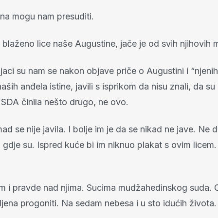
ina mogu nam presuditi.
 blaženo lice naše Augustine, jače je od svih njihovih 
aci su nam se nakon objave priče o Augustini i “njenih
ših anđela istine, javili s isprikom da nisu znali, da su b
 SDA činila nešto drugo, ne ovo.
 se nije javila. I bolje im je da se nikad ne jave. Ne
gdje su. Ispred kuće bi im niknuo plakat s ovim licem.
im i pravde nad njima. Sucima mudžahedinskog suda. O
jena progoniti. Na sedam nebesa i u sto idućih života.